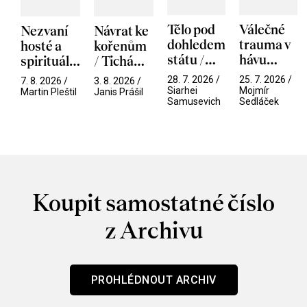
Tělo pod
Válečné
Nezvaní
Návrat ke
dohledem
trauma v
hosté a
kořenům
státu /
hávu
spirituální
/ Tichá
Pramen
spektáklu
narušitelé
přítelkyně
28. 7. 2026 /
25. 7. 2026 /
7. 8. 2026 /
3. 8. 2026 /
/ Odyssea
z vesmíru
Siarhei
Mojmír
Martin Pleštil
Janis Prášil
Samusevich
Sedláček
/ Mouchy
Koupit samostatné číslo
z Archivu
PROHLÉDNOUT ARCHIV