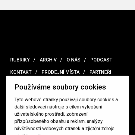
RUBRIKY
ARCHIV
O NÁS
PODCAST
KONTAKT
PRODEJNÍ MÍSTA
PARTNEŘI
MERCH
VOUCHER
Používáme soubory cookies
Tyto webové stránky používají soubory cookies a
Ochrana osobních údajů
/
Obchodní podmínky
další sledovací nástroje s cílem vylepšení
uživatelského prostředí, zobrazení
přizpůsobeného obsahu a reklam, analýzy
redakce@cinepur.cz
návštěvnosti webových stránek a zjištění zdroje