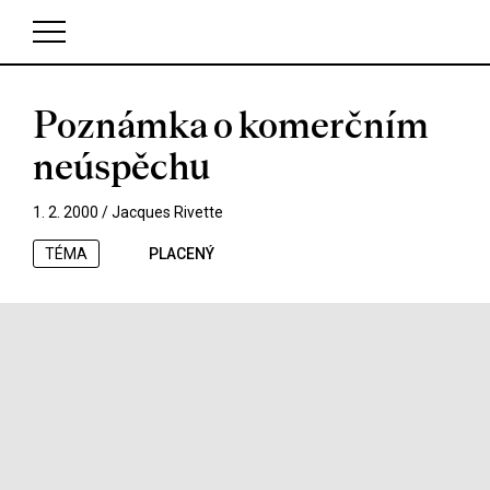
Poznámka o komerčním
V košíku zatím nemáte žádné položky.
neúspěchu
1. 2. 2000 /
Jacques Rivette
TÉMA
PLACENÝ