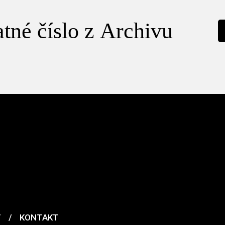
tné číslo z Archivu
T
/
KONTAKT