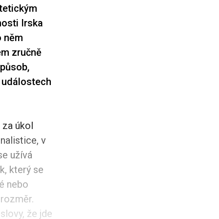
tetickým
osti Irska
 o něm
šem zručně
způsob,
h událostech
 za úkol
nalistice, v
se užívá
k, který se
né nebo
 rozměr.
slovy, že jde