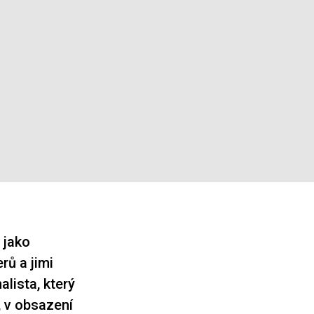
 jako
rů a jimi
lista, který
, v obsazení