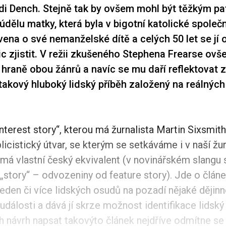
i Dench. Stejně tak by ovšem mohl být těžkým pa
dělu matky, která byla v bigotní katolické společn
avena o své nemanželské dítě a celých 50 let se jí
ic zjistit. V režii zkušeného Stephena Frearse ov
 hraně obou žánrů a navíc se mu daří reflektovat 
takový hluboký lidský příběh založený na reálnýc
nterest story“, kterou má žurnalista Martin Sixsmith
blicistický útvar, se kterým se setkáváme i v naší žur
má vlastní český ekvivalent (v novinářském slangu 
 „story“ – odvozeniny od feature story). Jde o článe
eden či více lidských osudů na pozadí nějaké dějin
dálosti a dává jí skrze možnost identifikace lidský
 návrh napsat takovýto článek nejdříve odmítne se 