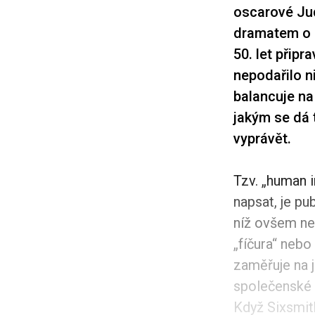
oscarové Jud
dramatem o ú
50. let připr
nepodařilo n
balancuje na
jakým se dá 
vyprávět.
Tzv. „human i
napsat, je pu
níž ovšem ne
„fíčura“ nebo
zaměřuje na j
společenské u
Když Sixsmith