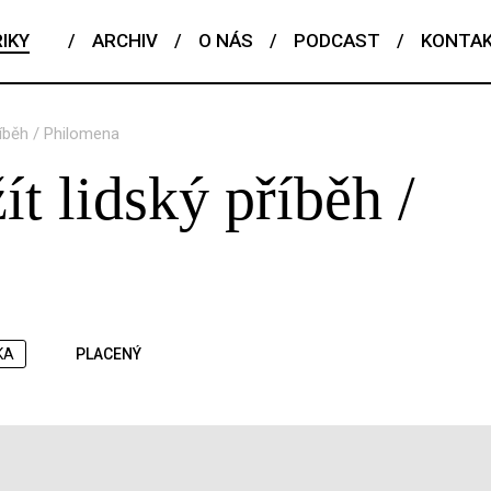
IKY
/
ARCHIV
/
O NÁS
/
PODCAST
/
KONTA
říběh / Philomena
ít lidský příběh /
KA
PLACENÝ