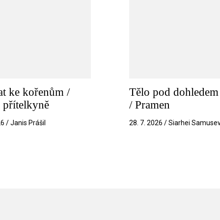
t ke kořenům /
Tělo pod dohledem 
 přítelkyně
/ Pramen
26 / Janis Prášil
28. 7. 2026 / Siarhei Samuse