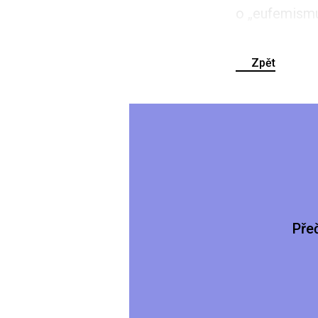
o „eufemismu
Zpět
Pře