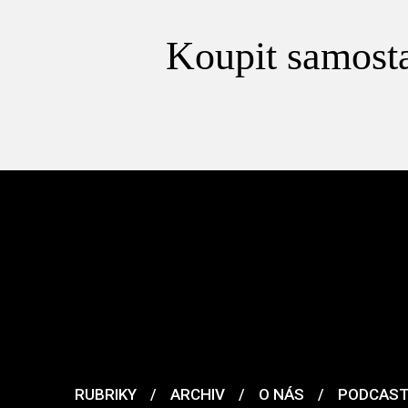
Koupit samosta
RUBRIKY
/
ARCHIV
/
O NÁS
/
PODCAS