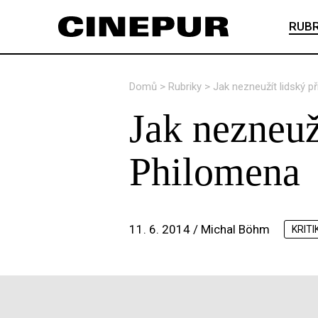
RUBR
Domů
>
Rubriky
>
Jak nezneužít lidský p
Jak nezneuž
Philomena
11. 6. 2014 /
Michal Böhm
KRITI