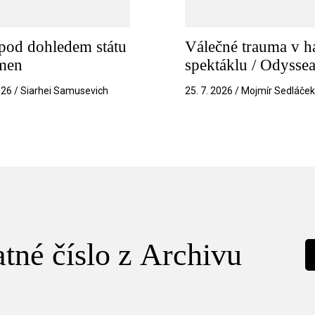
pod dohledem státu
Válečné trauma v h
amen
spektáklu / Odysse
026 / Siarhei Samusevich
25. 7. 2026 / Mojmír Sedláče
tné číslo z Archivu