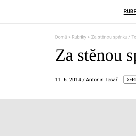
RUBR
Domů
>
Rubriky
>
Za stěnou spánku / T
Za stěnou s
11. 6. 2014 /
Antonín Tesař
SER