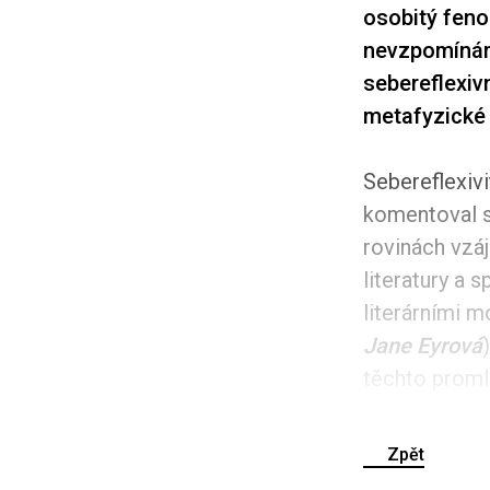
osobitý feno
nevzpomínám n
sebereflexiv
metafyzické 
Sebereflexiv
komentoval s
rovinách vzá
literatury a
literárními m
Jane Eyrová
těchto promlu
Zpět