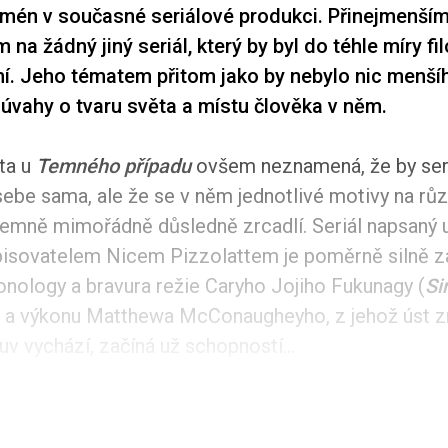
mén v současné seriálové produkci. Přinejmenším
a žádný jiný seriál, který by byl do téhle míry fil
ní. Jeho tématem přitom jako by nebylo nic menší
úvahy o tvaru světa a místu člověka v něm.
ita u
Temného případu
ovšem neznamená, že by ser
ebe sama, ale že se v něm jednotlivé motivy na rů
jemně mimořádně důsledně zrcadlí. Seriál napsaný 
 spisovatelem Nicem Pizzolattem je poměrně silně z
onology a bravura režie Caryho Jojiho Fukunagy (
Si
) a výkonu Matthewa McConaugheyho, z jehož úst z
v vychází, začíná už schopností...