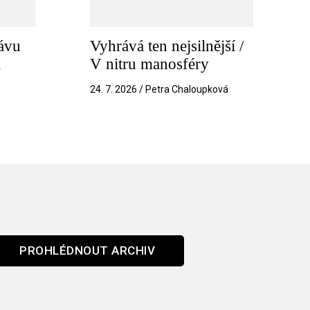
ávu
Vyhrává ten nejsilnější /
a
V nitru manosféry
k
24. 7. 2026 / Petra Chaloupková
PROHLÉDNOUT ARCHIV