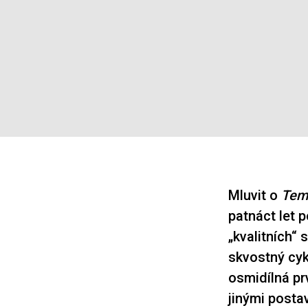
Mluvit o
Tem
patnáct let 
„kvalitních“ 
skvostný cyk
osmidílná pr
jinými post