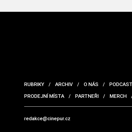
RUBRIKY
/
ARCHIV
/
O NÁS
/
PODCAS
PRODEJNÍ MÍSTA
/
PARTNEŘI
/
MERCH
redakce@cinepur.cz