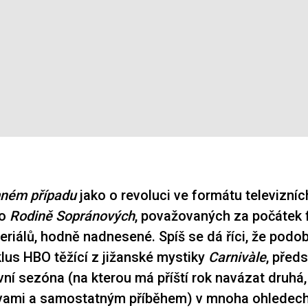
ném případu
jako o revoluci ve formátu televizních
po
Rodině
Sopránových
, považovaných za počátek
seriálů, hodně nadnesené. Spíš se dá říci, že podob
lus HBO těžící z jižanské mystiky
Carnivàle
, před
vní sezóna (na kterou má příští rok navázat druhá
avami a samostatným příběhem) v mnoha ohledech