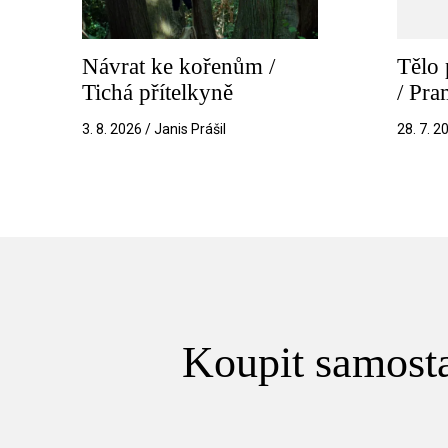
Návrat ke kořenům /
Tělo 
Tichá přítelkyně
/ Pr
3. 8. 2026 / Janis Prášil
28. 7. 2
Koupit samosta