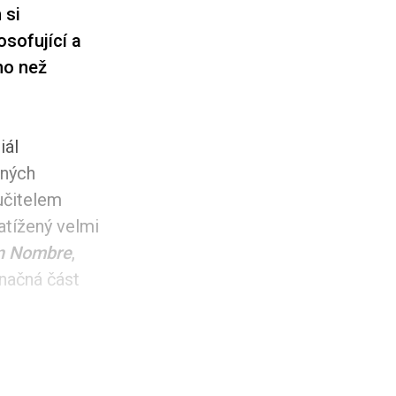
 si
osofující a
ho než
iál
zných
učitelem
atížený velmi
n Nombre
,
načná část