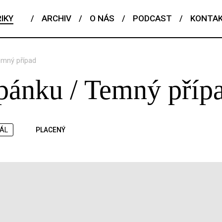
IKY
/
ARCHIV
/
O NÁS
/
PODCAST
/
KONTA
emný případ
pánku / Temný příp
IÁL
PLACENÝ