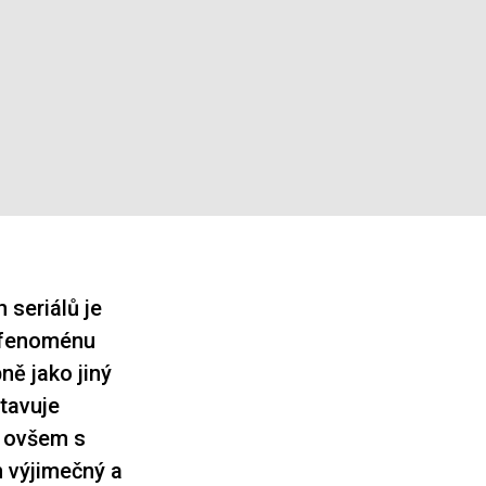
 seriálů je
 fenoménu
ně jako jiný
stavuje
, ovšem s
 výjimečný a