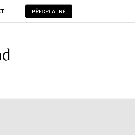
KT
PŘEDPLATNÉ
V košíku zatím nemáte žádné položky.
ad