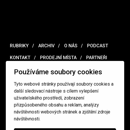
RUBRIKY
ARCHIV
O NÁS
PODCAST
KONTAKT
PRODEJNÍ MÍSTA
PARTNEŘI
MERCH
VOUCHER
Používáme soubory cookies
Tyto webové stránky používají soubory cookies a
Ochrana osobních údajů
/
Obchodní podmínky
další sledovací nástroje s cílem vylepšení
uživatelského prostředí, zobrazení
přizpůsobeného obsahu a reklam, analýzy
redakce@cinepur.cz
návštěvnosti webových stránek a zjištění zdroje
návštěvnosti.