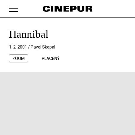
Hannibal
V košíku zatím nemáte žádné položky.
1. 2. 2001 /
Pavel Skopal
ZOOM
PLACENÝ