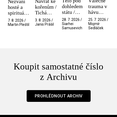
Tělo pod
Válečné
Návrat ke
Nezvaní
dohledem
trauma v
kořenům /
hosté a
státu /
hávu
Tichá
spirituální
Pramen
spektáklu
přítelkyně
narušitelé
28. 7. 2026 /
25. 7. 2026 /
3. 8. 2026 /
7. 8. 2026 /
/ Odyssea
z vesmíru
Siarhei
Mojmír
Janis Prášil
Martin Pleštil
Samusevich
Sedláček
/ Mouchy
Koupit samostatné číslo
z Archivu
PROHLÉDNOUT ARCHIV