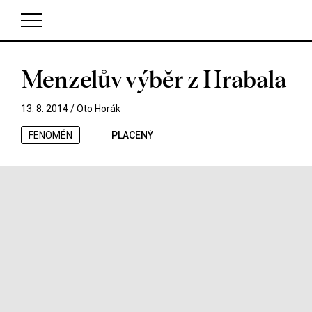
Menzelův výběr z Hrabala
V košíku zatím nemáte žádné položky.
13. 8. 2014 /
Oto Horák
FENOMÉN
PLACENÝ