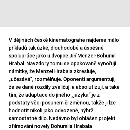
V dějinách české kinematografie najdeme málo
příkladů tak úzké, dlouhodobé a úspěšné
spolupráce jako u dvojice Jiří Menzel-Bohumil
Hrabal. Navzdory tomu se opakovaně vynořují
námitky, že Menzel Hrabala zkresluje,
„učesává“, rozmělňuje. Oponenti argumentují,
že se dané rozdíly zveličují a absolutizují, a také
tím, že adaptace do jiného „jazyka“ je z
podstaty věci posunem či změnou, takže ji lze
hodnotit nikoli jako odvozené, nýbrž
samostatné dílo. Nedávno byl ohlášen projekt
zfilmování novely Bohumila Hrabala