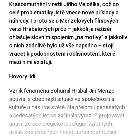
Krasosmutnění v režii Jiřího Vejdělka, což do
celé problematiky jistě vnese nové příklady a
náhledy. I proto se u Menzelových filmových
verzí Hrabalových próz – jakkoli je režisér
ohlašuje slovním spojením „na motivy“ a jakkoliv
o nich zdánlivě bylo už vše napsáno – stojí
vracet k podobnostem i odlišnostem, které
mezi nimi existují.
Hovory lidí
Vznik fenoménu Bohumil Hrabal-Jiří Menzel
souvisí s obecnější situací ve společnosti a
kultuře u nás i ve světě. Na přelomu padesátých
a šedesátých let se začínala výrazně projevovat
únava ze sociologické ideologie, vzletných,
avšak zneužitelných hesel, upřednostňování