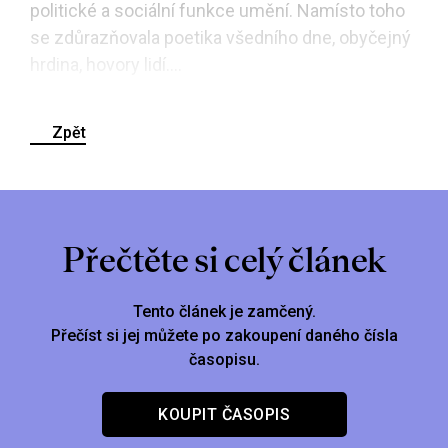
politické a sociální funkce umění. Namísto toho
se zdůrazňovala poetika všedního dne, obyčejný
hrdina, hovory lidí....
Zpět
Přečtěte si celý článek
Tento článek je zamčený.
Přečíst si jej můžete po zakoupení daného čísla
časopisu.
KOUPIT ČASOPIS