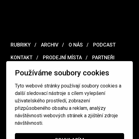
RUBRIKY
ARCHIV
O NÁS
PODCAST
KONTAKT
PRODEJNÍ MÍSTA
PARTNEŘI
MERCH
VOUCHER
Používáme soubory cookies
Tyto webové stránky používají soubory cookies a
Ochrana osobních údajů
/
Obchodní podmínky
další sledovací nástroje s cílem vylepšení
uživatelského prostředí, zobrazení
přizpůsobeného obsahu a reklam, analýzy
redakce@cinepur.cz
návštěvnosti webových stránek a zjištění zdroje
návštěvnosti.