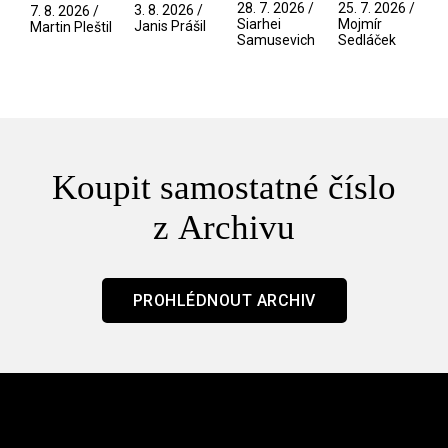
Pramen
spektáklu
přítelkyně
narušitelé
28. 7. 2026 /
25. 7. 2026 /
3. 8. 2026 /
7. 8. 2026 /
/ Odyssea
z vesmíru
Siarhei
Mojmír
Janis Prášil
Martin Pleštil
Samusevich
Sedláček
/ Mouchy
Koupit samostatné číslo
z Archivu
PROHLÉDNOUT ARCHIV