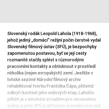
Slovenský rodák Leopold Lahola (1918-1968),
jehož jediný „domácí“ režijní počin čerstvě vydal
Slovenský filmový ústav (SFÚ), je bezpochyby
zapomenutou postavou, byť se její cesty
rozmanitě stačily splést s různorodými
pracovními kontakty a obtisknout v prostředí
několika (nejen evropských) zemí. Jestliže v
loňské sezóně Národní filmový archiv
rehabilitoval tvorbu Františka Čápa, přičemž
odkryl i kontext jeho exilových etap, Laholův
příběh je v mnohém zrcadlem pro slovenskou
scénu a péče SFÚ je při tomto srovnání více než