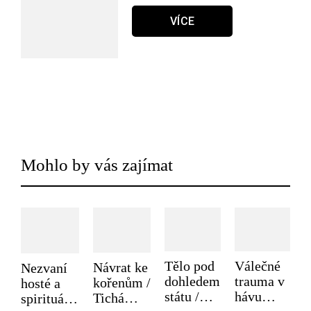
VÍCE
Mohlo by vás zajímat
Tělo pod
Válečné
Návrat ke
Nezvaní
dohledem
trauma v
kořenům /
hosté a
státu /
hávu
Tichá
spirituální