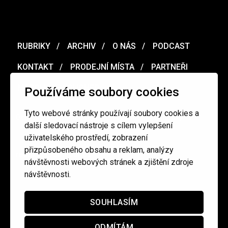
RUBRIKY
ARCHIV
O NÁS
PODCAST
KONTAKT
PRODEJNÍ MÍSTA
PARTNEŘI
MERCH
VOUCHER
Používáme soubory cookies
Tyto webové stránky používají soubory cookies a
Ochrana osobních údajů
/
Obchodní podmínky
další sledovací nástroje s cílem vylepšení
uživatelského prostředí, zobrazení
přizpůsobeného obsahu a reklam, analýzy
redakce@cinepur.cz
návštěvnosti webových stránek a zjištění zdroje
návštěvnosti.
SOUHLASÍM
ODMÍTÁM