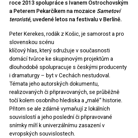
roce 2013 spolupráce s Ivanem Ostrochovským
a Peterem Pekarčíkem na mozaice
Sametoví
teroristé
, uvedené letos na festivalu v Berlíně.
Peter Kerekes, rodák z Košic, je samorost a pro
slovenskou scénu
klíčový hlas, který sdružuje v současnosti
domácí tvůrce ke skupinovým projektům a
dlouhodobě spolupracuje s českými producenty
i dramaturgy – byt v Cechách nestudoval.
Témata jeho autorských dokumentu,
realizovaných či připravovaných, se průběžně
točí kolem osobního hlediska a „malé“ historie.
Přitom se ale zdárně vymaňují z lokálních
souvislostí a jeho poslední či připravované
snímky míří k univerzálnímu zasazení v
evropských souvislostech.