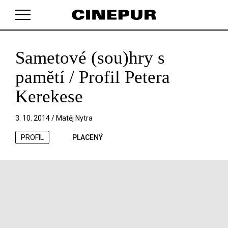
Sametové (sou)hry s
V košíku zatím nemáte žádné položky.
pamětí / Profil Petera
Kerekese
3. 10. 2014 /
Matěj Nytra
PROFIL
PLACENÝ