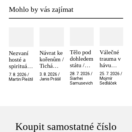
Mohlo by vás zajímat
Tělo pod
Válečné
Návrat ke
Nezvaní
dohledem
trauma v
kořenům /
hosté a
státu /
hávu
Tichá
spirituální
Pramen
spektáklu
přítelkyně
narušitelé
28. 7. 2026 /
25. 7. 2026 /
3. 8. 2026 /
7. 8. 2026 /
/ Odyssea
z vesmíru
Siarhei
Mojmír
Janis Prášil
Martin Pleštil
Samusevich
Sedláček
/ Mouchy
Koupit samostatné číslo