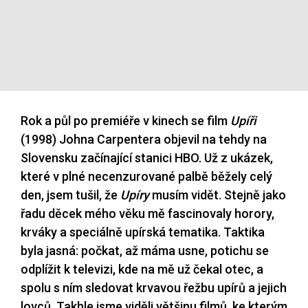
Rok a půl po premiéře v kinech se film
Upíři
(1998) Johna Carpentera objevil na tehdy na
Slovensku začínající stanici HBO. Už z ukázek,
které v plné necenzurované palbě běžely celý
den, jsem tušil, že
Upíry
musím vidět. Stejně jako
řadu děcek mého věku mě fascinovaly horory,
krváky a speciálně upírská tematika. Taktika
byla jasná: počkat, až máma usne, potichu se
odplížit k televizi, kde na mě už čekal otec, a
spolu s ním sledovat krvavou řežbu upírů a jejich
lovců. Takhle jsme viděli většinu filmů, ke kterým