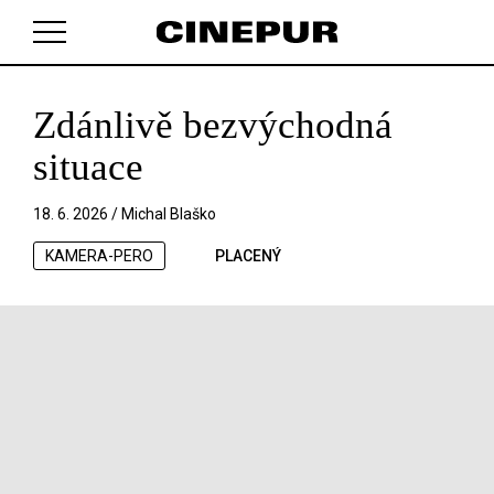
Zdánlivě bezvýchodná
V košíku zatím nemáte žádné položky.
situace
18. 6. 2026 /
Michal Blaško
KAMERA-PERO
PLACENÝ