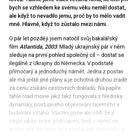
bych se vzhledem ke svému věku neměl dostat,
ale když to nevadilo jemu, proč by to mělo vadit
mně. Hlavně, když to zůstalo mezi námi.
O pár let později jsem natočil svůj bakalářský
film
Atlantida
, 2003
. Mladý ukrajinský pár v něm
sleduje na první pohled společný cíl – dostat se
ilegálně z Ukrajiny do Německa. V podstatě
přímočarý a jednoduchý námět. Jedna z postav
ale má ještě jiné plány a je ochotná druhou zradit
za cenu získání cestovních dokladů. Na papíře
tahle road movie jakž takž fungovala z hlediska
dynamiky, postupného objevování tajemství a
budování vztahů. Všichni jsme ale cítili, že jí
chybí jakási krize, překvapení, bod, v němž se
prolne vše, co jsme se o postavách dozvěděli, a...