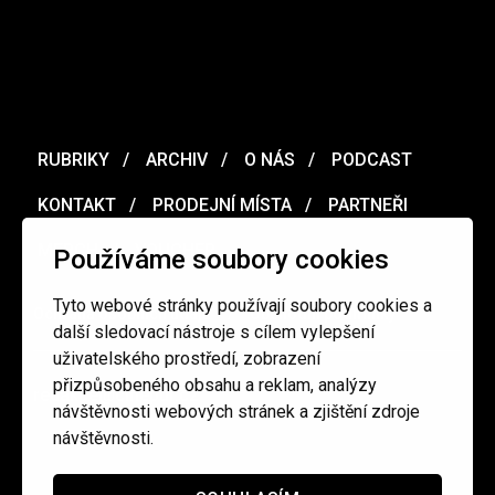
RUBRIKY
ARCHIV
O NÁS
PODCAST
KONTAKT
PRODEJNÍ MÍSTA
PARTNEŘI
MERCH
VOUCHER
Používáme soubory cookies
Tyto webové stránky používají soubory cookies a
Ochrana osobních údajů
/
Obchodní podmínky
další sledovací nástroje s cílem vylepšení
uživatelského prostředí, zobrazení
přizpůsobeného obsahu a reklam, analýzy
redakce@cinepur.cz
návštěvnosti webových stránek a zjištění zdroje
návštěvnosti.