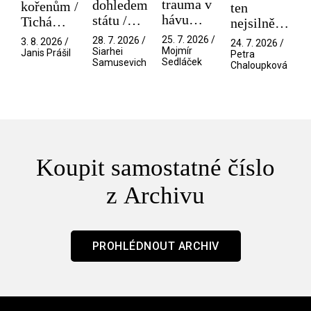
trauma v
dohledem
kořenům /
ten
hávu
státu /
Tichá
nejsilnější
spektáklu
Pramen
přítelkyně
/ V nitru
25. 7. 2026 /
28. 7. 2026 /
3. 8. 2026 /
24. 7. 2026 /
/ Odyssea
Mojmír
Siarhei
manosféry
Janis Prášil
Petra
Sedláček
Samusevich
Chaloupková
Koupit samostatné číslo
z Archivu
PROHLÉDNOUT ARCHIV