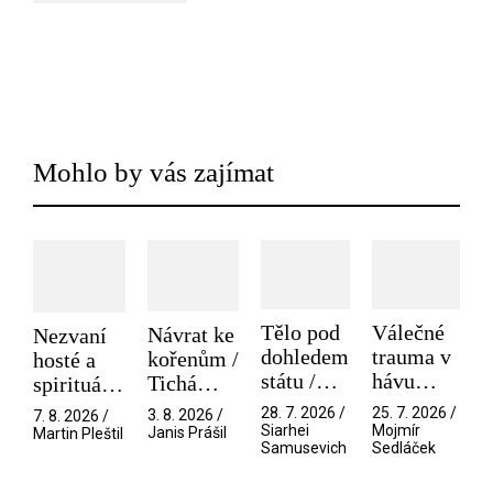
Mohlo by vás zajímat
Tělo pod
Válečné
Návrat ke
Nezvaní
dohledem
trauma v
kořenům /
hosté a
státu /
hávu
Tichá
spirituální
Pramen
spektáklu
přítelkyně
narušitelé
28. 7. 2026 /
25. 7. 2026 /
3. 8. 2026 /
7. 8. 2026 /
/ Odyssea
z vesmíru
Siarhei
Mojmír
Janis Prášil
Martin Pleštil
Samusevich
Sedláček
/ Mouchy