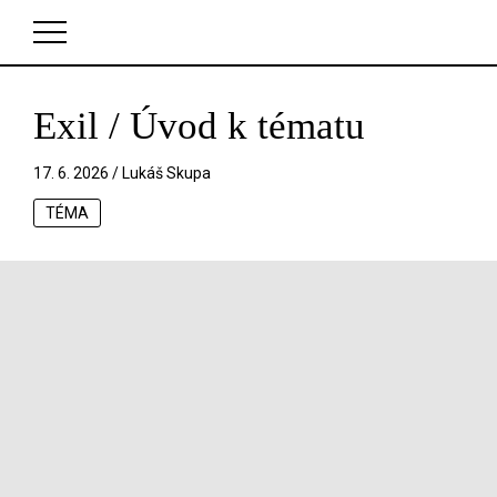
Exil / Úvod k tématu
V košíku zatím nemáte žádné položky.
17. 6. 2026 /
Lukáš Skupa
TÉMA