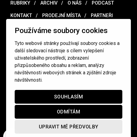
RUBRIKY
ARCHIV
O NÁS
PODCAST
KONTAKT
PRODEJNÍ MÍSTA
PARTNEŘI
MERCH
VOUCHER
Používáme soubory cookies
Tyto webové stránky používají soubory cookies a
Ochrana osobních údajů
/
Obchodní podmínky
další sledovací nástroje s cílem vylepšení
uživatelského prostředí, zobrazení
přizpůsobeného obsahu a reklam, analýzy
redakce@cinepur.cz
návštěvnosti webových stránek a zjištění zdroje
návštěvnosti.
SOUHLASÍM
ODMÍTÁM
UPRAVIT MÉ PŘEDVOLBY