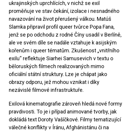
ukrajinských uprchlících, v nichž se exil
proměňuje ve stav čekání, izolace i nesnadného
navazování na život přerušený válkou. Matúš
Slamka připravil profil queer tvůrce Popa Fana,
jenž se po odchodu z rodné Číny usadil v Berlíně,
ale ve svém díle se nadále vztahuje k asijským
kořenům i queer tématům. Zkušenost „vnitřního
exilu“ reflektuje Siarhei Samusevich v textu o
běloruských filmech realizovaných mimo
oficiální státní struktury. Lze je chápat jako
obrazy odporu, jež mohou vznikat i díky
nezávislé filmové infrastruktuře.
Exilová kinematografie zároveň hledá nové formy
pravdivosti. To je i případ animované tvorby, jak
dokládá text Doroty Vašíčkové. Filmy tematizující
válečné konflikty v Íránu, Afghánistánu či na