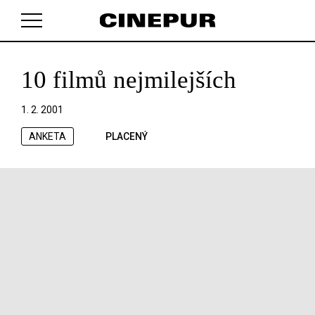
10 filmů nejmilejších
V košíku zatím nemáte žádné položky.
1. 2. 2001
ANKETA
PLACENÝ