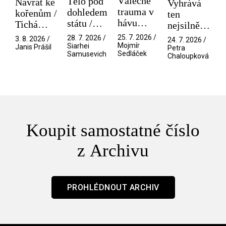
Válečné
Tělo pod
Návrat ke
Vyhrává
trauma v
dohledem
kořenům /
ten
hávu
státu /
Tichá
nejsilnější
spektáklu
Pramen
přítelkyně
/ V nitru
25. 7. 2026 /
28. 7. 2026 /
3. 8. 2026 /
24. 7. 2026 /
/ Odyssea
Mojmír
Siarhei
manosféry
Janis Prášil
Petra
Sedláček
Samusevich
Chaloupková
Koupit samostatné číslo
z Archivu
PROHLÉDNOUT ARCHIV