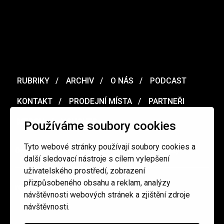
RUBRIKY
ARCHIV
O NÁS
PODCAST
KONTAKT
PRODEJNÍ MÍSTA
PARTNEŘI
MERCH
VOUCHER
Používáme soubory cookies
Tyto webové stránky používají soubory cookies a
Ochrana osobních údajů
/
Obchodní podmínky
další sledovací nástroje s cílem vylepšení
uživatelského prostředí, zobrazení
přizpůsobeného obsahu a reklam, analýzy
redakce@cinepur.cz
návštěvnosti webových stránek a zjištění zdroje
návštěvnosti.