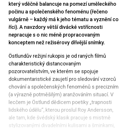
který vděčně balancuje na pomezí uměleckého
počinu a společenského fenoménu (řečeno
vulgárně – každý má k jeho tématu a vyznění co
říci). A navzdory větší divácké vstřícnosti
nepracuje s o nic méně propracovaným
konceptem než režisérovy dřívější snímky.
Östlundův režijní rukopis je od raných filmů
charakteristický distancovaným
pozorovatelstvím, ve kterém se spojuje
dokumentaristické zaujetí pro sledování vzorců
chování a společenských fenoménů s precizním
(a výrazně potměšilým) aranžováním situací. V
lecčem je Östlund dědicem poetiky „trapnosti
lidského údělu“, kterou proslul Roy Andersson,
ale tam, kde švédský klasik pracuje s mistrně
stylizovanými divadelními kulisami a šminkami,