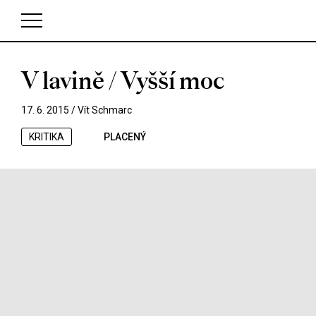
V lavině / Vyšší moc
V košíku zatím nemáte žádné položky.
17. 6. 2015 /
Vít Schmarc
KRITIKA
PLACENÝ