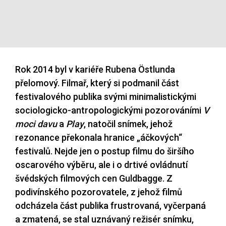
Rok 2014 byl v kariéře Rubena Östlunda
přelomový. Filmař, který si podmanil část
festivalového publika svými minimalistickými
sociologicko-antropologickými pozorováními
V
moci davu
a
Play
, natočil snímek, jehož
rezonance překonala hranice „áčkových“
festivalů. Nejde jen o postup filmu do širšího
oscarového výběru, ale i o drtivé ovládnutí
švédských filmových cen Guldbagge. Z
podivínského pozorovatele, z jehož filmů
odcházela část publika frustrovaná, vyčerpaná
a zmatená, se stal uznávaný režisér snímku,