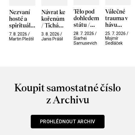
Tělo pod
Válečné
Nezvaní
Návrat ke
dohledem
trauma v
hosté a
kořenům
státu /
hávu
spirituální
/ Tichá
Pramen
spektáklu
narušitelé
přítelkyně
28. 7. 2026 /
25. 7. 2026 /
7. 8. 2026 /
3. 8. 2026 /
/ Odyssea
z vesmíru
Siarhei
Mojmír
Martin Pleštil
Janis Prášil
Samusevich
Sedláček
/ Mouchy
Koupit samostatné číslo
z Archivu
PROHLÉDNOUT ARCHIV