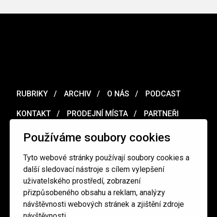
RUBRIKY
ARCHIV
O NÁS
PODCAST
KONTAKT
PRODEJNÍ MÍSTA
PARTNEŘI
MERCH
VOUCHER
Používáme soubory cookies
Tyto webové stránky používají soubory cookies a
Ochrana osobních údajů
/
Obchodní podmínky
další sledovací nástroje s cílem vylepšení
uživatelského prostředí, zobrazení
přizpůsobeného obsahu a reklam, analýzy
redakce@cinepur.cz
návštěvnosti webových stránek a zjištění zdroje
návštěvnosti.