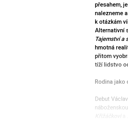
přesahem, je
nalezneme al
k otázkám ví
Alternativní 
Tajemství a 
hmotná reali
přitom vyobr
tíží lidstvo 
Rodina jako
Debut Václa
náboženskou m
Křižáčkovi
a .