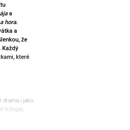
itu
ája
a
 a hora
.
átka a
šlenkou, že
o. Každý
zkami, které
é drama i jako
 trilogie,