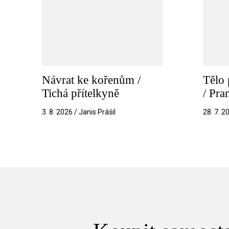
Návrat ke kořenům /
Tělo 
Tichá přítelkyně
/ Pr
3. 8. 2026 / Janis Prášil
28. 7. 2