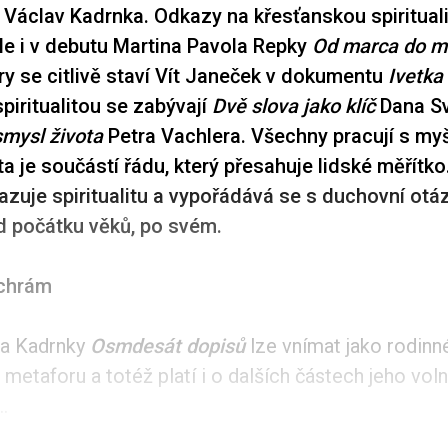
 Václav Kadrnka. Odkazy na křesťanskou spiritual
e i v debutu Martina Pavola Repky
Od marca do m
ry se citlivě staví Vít Janeček v dokumentu
Ivetka
spiritualitou se zabývají
Dvě slova jako klíč
Dana Sv
smysl života
Petra Vachlera. Všechny pracují s my
ta je součástí řádu, který přesahuje lidské měřítk
azuje spiritualitu a vypořádává se s duchovní otá
od počátku věků, po svém.
 chrám
va Kadrnky
Osmdesát dopisů
lze vnímat jako rodinn
etaforu a totéž platí i o dalších částech jeho volné
..