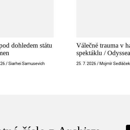
pod dohledem státu
Válečné trauma v h
amen
spektáklu / Odysse
026 / Siarhei Samusevich
25. 7. 2026 / Mojmír Sedláče