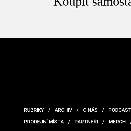
Koupit samosta
RUBRIKY
/
ARCHIV
/
O NÁS
/
PODCAS
PRODEJNÍ MÍSTA
/
PARTNEŘI
/
MERCH