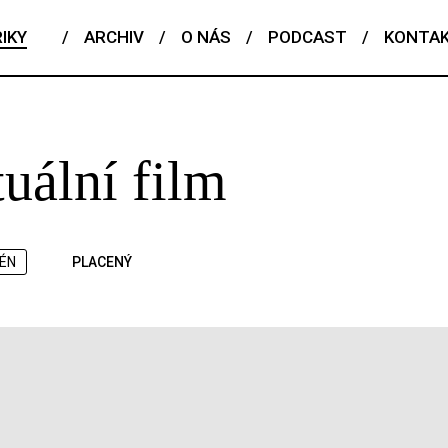
IKY
/
ARCHIV
/
O NÁS
/
PODCAST
/
KONTA
tuální film
ÉN
PLACENÝ