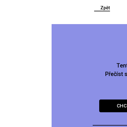
Zpět
Ten
Přečíst 
CHC