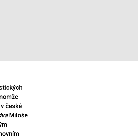
istických
Jenomže
i v české
dva
Miloše
ným
chovním