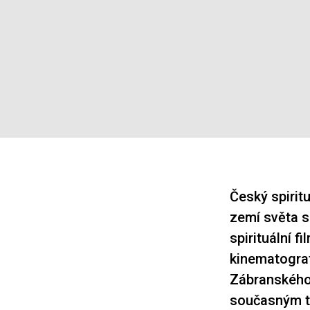
Český spiritu
zemí světa s
spirituální f
kinematograf
Zábranskéh
současným tv