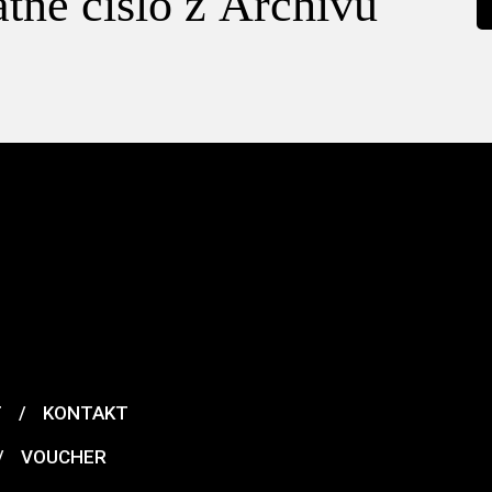
tné číslo z Archivu
T
/
KONTAKT
/
VOUCHER