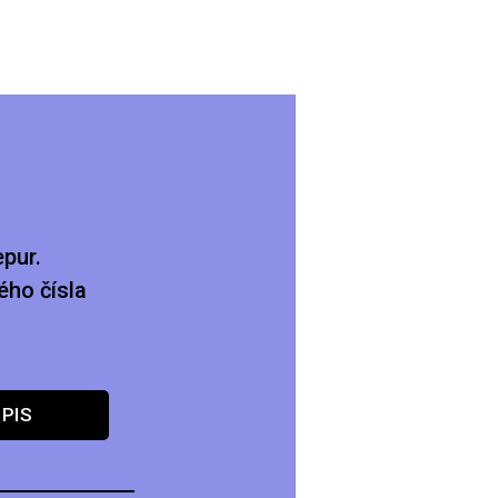
pur.
ého čísla
PIS