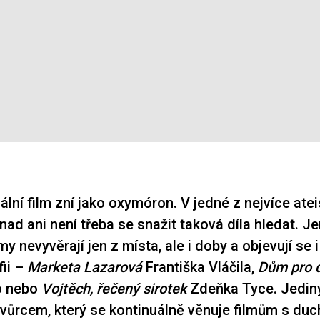
ální film zní jako oxymóron. V jedné z nejvíce ate
nad ani není třeba se snažit taková díla hledat. 
ilmy nevyvěrají jen z místa, ale i doby a objevují se 
ii –
Marketa Lazarová
Františka Vláčila,
Dům pro 
o nebo
Vojtěch, řečený sirotek
Zdeňka Tyce. Jedi
ůrcem, který se kontinuálně věnuje filmům s du