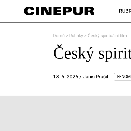
RUBR
Domů
>
Rubriky
>
Český spirituální film
Český spiri
18. 6. 2026 /
Janis Prášil
FENOM