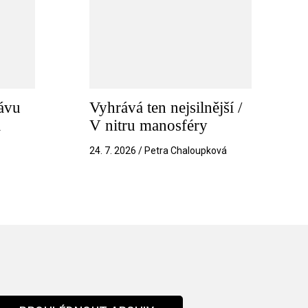
ávu
Vyhrává ten nejsilnější /
a
V nitru manosféry
k
24. 7. 2026 / Petra Chaloupková