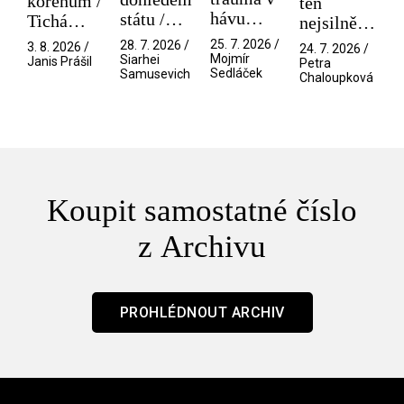
kořenům /
ten
hávu
státu /
Tichá
nejsilnější
spektáklu
Pramen
přítelkyně
/ V nitru
25. 7. 2026 /
28. 7. 2026 /
3. 8. 2026 /
24. 7. 2026 /
/ Odyssea
Mojmír
Siarhei
manosféry
Janis Prášil
Petra
Sedláček
Samusevich
Chaloupková
Koupit samostatné číslo
z Archivu
PROHLÉDNOUT ARCHIV