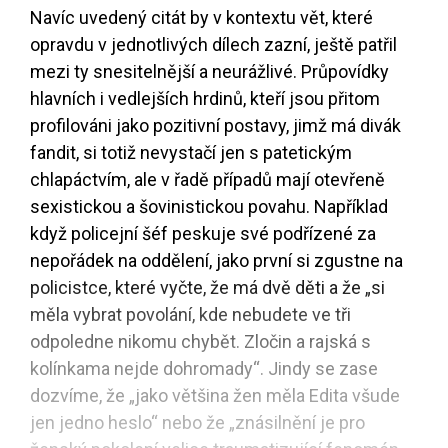
Navíc uvedený citát by v kontextu vět, které
opravdu v jednotlivých dílech zazní, ještě patřil
mezi ty snesitelnější a neurážlivé. Průpovídky
hlavních i vedlejších hrdinů, kteří jsou přitom
profilováni jako pozitivní postavy, jimž má divák
fandit, si totiž nevystačí jen s patetickým
chlapáctvím, ale v řadě případů mají otevřeně
sexistickou a šovinistickou povahu. Například
když policejní šéf peskuje své podřízené za
nepořádek na oddělení, jako první si zgustne na
policistce, které vyčte, že má dvě děti a že „si
měla vybrat povolání, kde nebudete ve tři
odpoledne nikomu chybět. Zločin a rajská s
kolínkama nejde dohromady“. Jindy se zase
dozvíme, že „jako většina žen měla Edita všude
jen jedno heslo“ nebo že „znásilnění je pro