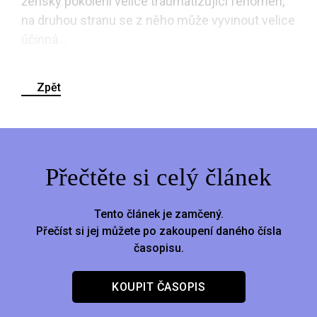
ženský pokolení velice traumatizující fenomén,
na druhou stranu se z něho může vyvinout velice
účinná...
Zpět
Přečtěte si celý článek
Tento článek je zamčený.
Přečíst si jej můžete po zakoupení daného čísla
časopisu.
KOUPIT ČASOPIS