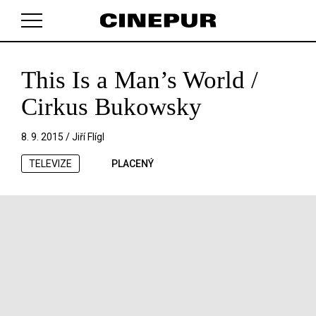
This Is a Man’s World /
V košíku zatím nemáte žádné položky.
Cirkus Bukowsky
8. 9. 2015 /
Jiří Flígl
TELEVIZE
PLACENÝ