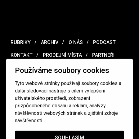
RUBRIKY
ARCHIV
O NÁS
PODCAST
KONTAKT
PRODEJNÍ MÍSTA
PARTNEŘI
MERCH
VOUCHER
Používáme soubory cookies
Tyto webové stránky používají soubory cookies a
Ochrana osobních údajů
/
Obchodní podmínky
další sledovací nástroje s cílem vylepšení
uživatelského prostředí, zobrazení
přizpůsobeného obsahu a reklam, analýzy
redakce@cinepur.cz
návštěvnosti webových stránek a zjištění zdroje
návštěvnosti.
SOUHLASÍM