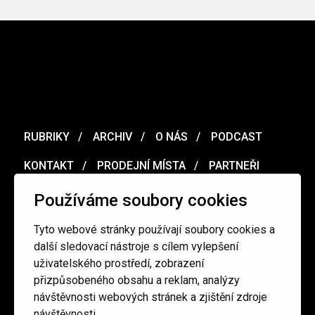
RUBRIKY
ARCHIV
O NÁS
PODCAST
KONTAKT
PRODEJNÍ MÍSTA
PARTNEŘI
MERCH
VOUCHER
Používáme soubory cookies
Tyto webové stránky používají soubory cookies a
Ochrana osobních údajů
/
Obchodní podmínky
další sledovací nástroje s cílem vylepšení
uživatelského prostředí, zobrazení
přizpůsobeného obsahu a reklam, analýzy
redakce@cinepur.cz
návštěvnosti webových stránek a zjištění zdroje
návštěvnosti.