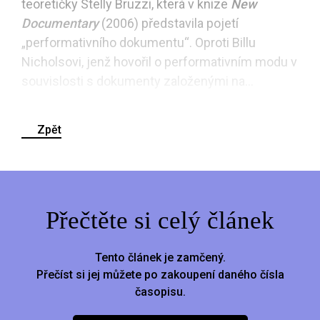
teoretičky Stelly Bruzzi, která v knize
New
Documentary
(2006) představila pojetí
„performativního dokumentu“. Oproti Billu
Nicholsovi, jenž hovořil o performativním modu v
souvislosti s dokumenty založenými na...
Zpět
Přečtěte si celý článek
Tento článek je zamčený.
Přečíst si jej můžete po zakoupení daného čísla
časopisu.