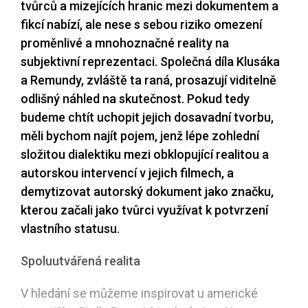
tvůrců a mizejících hranic mezi dokumentem a
fikcí nabízí, ale nese s sebou riziko omezení
proměnlivé a mnohoznačné reality na
subjektivní reprezentaci. Společná díla Klusáka
a Remundy, zvláště ta raná, prosazují viditelně
odlišný náhled na skutečnost. Pokud tedy
budeme chtít uchopit jejich dosavadní tvorbu,
měli bychom najít pojem, jenž lépe zohlední
složitou dialektiku mezi obklopující realitou a
autorskou intervencí v jejich filmech, a
demytizovat autorský dokument jako značku,
kterou začali jako tvůrci využívat k potvrzení
vlastního statusu.
Spoluutvářená realita
V hledání se můžeme inspirovat u americké