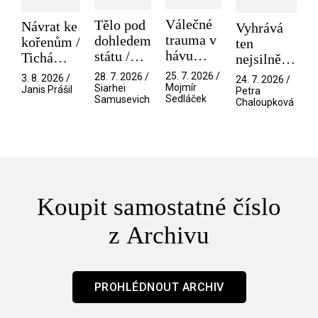
Válečné
Tělo pod
Návrat ke
Vyhrává
trauma v
dohledem
kořenům /
ten
hávu
státu /
Tichá
nejsilnější
spektáklu
Pramen
přítelkyně
/ V nitru
25. 7. 2026 /
28. 7. 2026 /
3. 8. 2026 /
24. 7. 2026 /
/ Odyssea
Mojmír
Siarhei
manosféry
Janis Prášil
Petra
Sedláček
Samusevich
Chaloupková
Koupit samostatné číslo
z Archivu
PROHLÉDNOUT ARCHIV