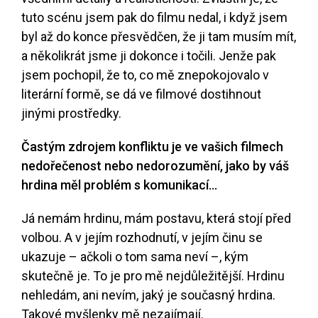
tuto scénu jsem pak do filmu nedal, i když jsem
byl až do konce přesvědčen, že ji tam musím mít,
a několikrát jsme ji dokonce i točili. Jenže pak
jsem pochopil, že to, co mě znepokojovalo v
literární formě, se dá ve filmové dostihnout
jinými prostředky.
Častým zdrojem konfliktu je ve vašich filmech
nedořečenost nebo nedorozumění, jako by váš
hrdina měl problém s komunikací…
Já nemám hrdinu, mám postavu, která stojí před
volbou. A v jejím rozhodnutí, v jejím činu se
ukazuje – ačkoli o tom sama neví –, kým
skutečně je. To je pro mě nejdůležitější. Hrdinu
nehledám, ani nevím, jaký je současný hrdina.
Takové myšlenky mě nezajímají.