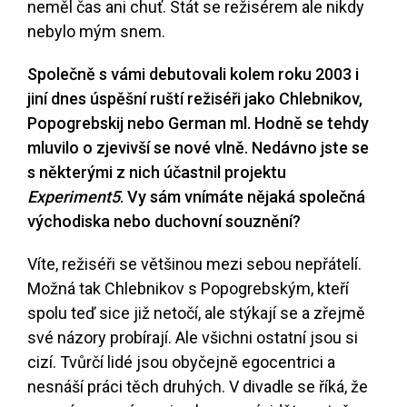
neměl čas ani chuť. Stát se režisérem ale nikdy
nebylo mým snem.
Společně s vámi debutovali kolem roku 2003 i
jiní dnes úspěšní ruští režiséři jako Chlebnikov,
Popogrebskij nebo German ml. Hodně se tehdy
mluvilo o zjevivší se nové vlně. Nedávno jste se
s některými z nich účastnil projektu
Experiment5
. Vy sám vnímáte nějaká společná
východiska nebo duchovní souznění?
Víte, režiséři se většinou mezi sebou nepřátelí.
Možná tak Chlebnikov s Popogrebským, kteří
spolu teď sice již netočí, ale stýkají se a zřejmě
své názory probírají. Ale všichni ostatní jsou si
cizí. Tvůrčí lidé jsou obyčejně egocentrici a
nesnáší práci těch druhých. V divadle se říká, že