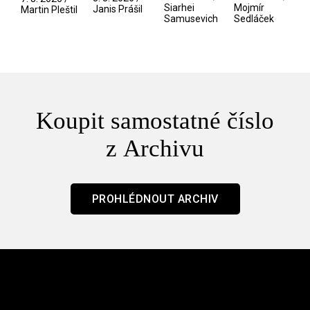
/ Odyssea
z vesmíru
Siarhei
Mojmír
Janis Prášil
Martin Pleštil
Samusevich
Sedláček
/ Mouchy
Koupit samostatné číslo
z Archivu
PROHLÉDNOUT ARCHIV