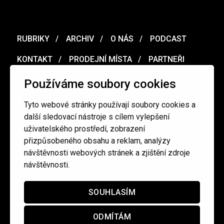
RUBRIKY
ARCHIV
O NÁS
PODCAST
KONTAKT
PRODEJNÍ MÍSTA
PARTNEŘI
MERCH
VOUCHER
Používáme soubory cookies
Tyto webové stránky používají soubory cookies a
Ochrana osobních údajů
/
Obchodní podmínky
další sledovací nástroje s cílem vylepšení
uživatelského prostředí, zobrazení
přizpůsobeného obsahu a reklam, analýzy
redakce@cinepur.cz
návštěvnosti webových stránek a zjištění zdroje
návštěvnosti.
SOUHLASÍM
ODMÍTÁM