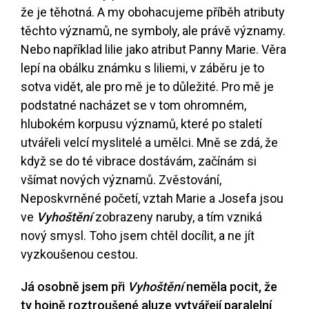
že je těhotná. A my obohacujeme příběh atributy
těchto významů, ne symboly, ale právě významy.
Nebo například lilie jako atribut Panny Marie. Věra
lepí na obálku známku s liliemi, v záběru je to
sotva vidět, ale pro mě je to důležité. Pro mě je
podstatné nacházet se v tom ohromném,
hlubokém korpusu významů, které po staletí
utvářeli velcí myslitelé a umělci. Mně se zdá, že
když se do té vibrace dostávám, začínám si
všímat nových významů. Zvěstování,
Neposkvrněné početí, vztah Marie a Josefa jsou
ve
Vyhoštění
zobrazeny naruby, a tím vzniká
nový smysl. Toho jsem chtěl docílit, a ne jít
vyzkoušenou cestou.
Já osobně jsem při
Vyhoštění
neměla pocit, že
ty hojně roztroušené aluze vytvářejí paralelní