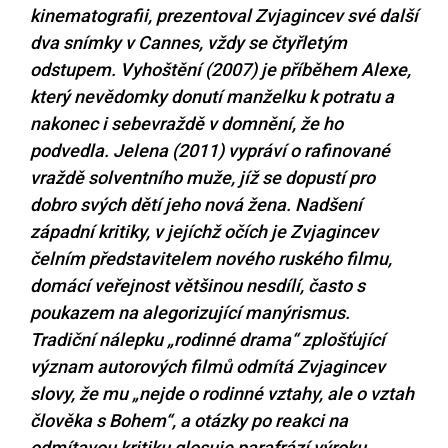
kinematografii, prezentoval Zvjagincev své další
dva snímky v Cannes, vždy se čtyřletým
odstupem. Vyhoštění (2007) je příběhem Alexe,
který nevědomky donutí manželku k potratu a
nakonec i sebevraždě v domnění, že ho
podvedla. Jelena (2011) vypráví o rafinované
vraždě solventního muže, jíž se dopustí pro
dobro svých dětí jeho nová žena. Nadšení
západní kritiky, v jejíchž očích je Zvjagincev
čelním představitelem nového ruského filmu,
domácí veřejnost většinou nesdílí, často s
poukazem na alegorizující manýrismus.
Tradiční nálepku „rodinné drama“ zplošťující
význam autorových filmů odmítá Zvjagincev
slovy, že mu „nejde o rodinné vztahy, ale o vztah
člověka s Bohem“, a otázky po reakci na
odmítavou kritiku glosuje parafrází výroku