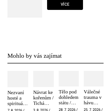
VÍCE
Mohlo by vás zajímat
Tělo pod
Válečné
Návrat ke
Nezvaní
dohledem
trauma v
kořenům /
hosté a
státu /
hávu
Tichá
spirituální
Pramen
spektáklu
přítelkyně
narušitelé
28. 7. 2026 /
25. 7. 2026 /
3. 8. 2026 /
7. 8. 2026 /