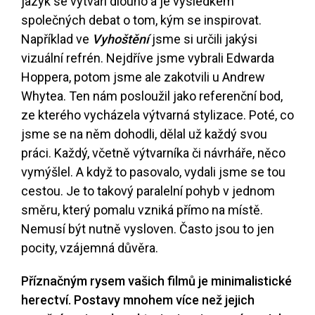
jazyk se vytváří dlouho a je výsledkem
společných debat o tom, kým se inspirovat.
Například ve
Vyhoštění
jsme si určili jakýsi
vizuální refrén. Nejdříve jsme vybrali Edwarda
Hoppera, potom jsme ale zakotvili u Andrew
Whytea. Ten nám posloužil jako referenční bod,
ze kterého vycházela výtvarná stylizace. Poté, co
jsme se na něm dohodli, dělal už každý svou
práci. Každý, včetně výtvarníka či návrháře, něco
vymýšlel. A když to pasovalo, vydali jsme se tou
cestou. Je to takový paralelní pohyb v jednom
směru, který pomalu vzniká přímo na místě.
Nemusí být nutně vysloven. Často jsou to jen
pocity, vzájemná důvěra.
Příznačným rysem vašich filmů je minimalistické
herectví. Postavy mnohem více než jejich