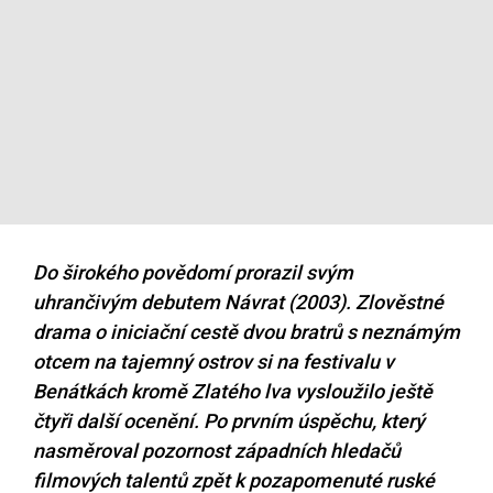
Do širokého povědomí prorazil svým
uhrančivým debutem Návrat (2003). Zlověstné
drama o iniciační cestě dvou bratrů s neznámým
otcem na tajemný ostrov si na festivalu v
Benátkách kromě Zlatého lva vysloužilo ještě
čtyři další ocenění. Po prvním úspěchu, který
nasměroval pozornost západních hledačů
filmových talentů zpět k pozapomenuté ruské