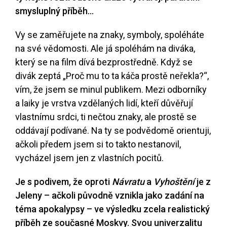
smysluplný příběh…
Vy se zaměřujete na znaky, symboly, spoléháte
na své vědomosti. Ale já spoléhám na diváka,
který se na film dívá bezprostředně. Když se
divák zeptá „Proč mu to ta káča prostě neřekla?“,
vím, že jsem se minul publikem. Mezi odborníky
a laiky je vrstva vzdělaných lidí, kteří důvěřují
vlastnímu srdci, ti nečtou znaky, ale prostě se
oddávají podívané. Na ty se podvědomě orientuji,
ačkoli předem jsem si to takto nestanovil,
vycházel jsem jen z vlastních pocitů.
Je s podivem, že oproti
Návratu
a
Vyhoštění
je z
Jeleny – ačkoli původně vznikla jako zadání na
téma apokalypsy – ve výsledku zcela realistický
příběh ze současné Moskvy. Svou univerzalitu