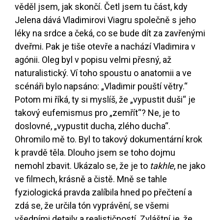
věděl jsem, jak skončí. Četl jsem tu část, kdy
Jelena dává Vladimirovi Viagru společně s jeho
léky na srdce a čeká, co se bude dít za zavřenými
dveřmi. Pak je tiše otevře a nachází Vladimira v
agónii. Oleg byl v popisu velmi přesný, až
naturalistický. Ví toho spoustu o anatomii a ve
scénáři bylo napsáno: „Vladimir pouští větry.“
Potom mi říká, ty si myslíš, že „vypustit duši“ je
takový eufemismus pro „zemřít“? Ne, je to
doslovné, „vypustit ducha, zlého ducha“.
Ohromilo mě to. Byl to takový dokumentární krok
k pravdě těla. Dlouho jsem se toho dojmu
nemohl zbavit. Ukázalo se, že je to
takhle
, ne jako
ve filmech, krásně a čistě. Mně se tahle
fyziologická pravda zalíbila hned po přečtení a
zdá se, že určila tón vyprávění, se všemi
všedními detaily a realističností. Zvláštní je, že