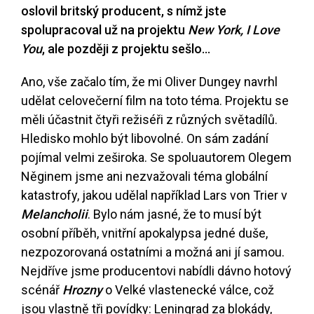
oslovil britský producent, s nímž jste
spolupracoval už na projektu
New York, I Love
You
, ale později z projektu sešlo…
Ano, vše začalo tím, že mi Oliver Dungey navrhl
udělat celovečerní film na toto téma. Projektu se
měli účastnit čtyři režiséři z různých světadílů.
Hledisko mohlo být libovolné. On sám zadání
pojímal velmi zeširoka. Se spoluautorem Olegem
Něginem jsme ani nezvažovali téma globální
katastrofy, jakou udělal například Lars von Trier v
Melancholii
. Bylo nám jasné, že to musí být
osobní příběh, vnitřní apokalypsa jedné duše,
nezpozorovaná ostatními a možná ani jí samou.
Nejdříve jsme producentovi nabídli dávno hotový
scénář
Hrozny
o Velké vlastenecké válce, což
jsou vlastně tři povídky: Leningrad za blokády,