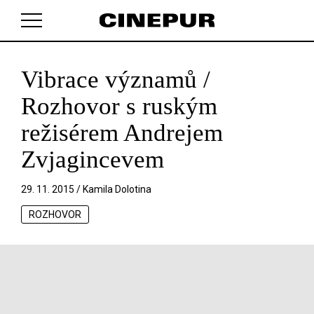
Vibrace významů /
V košíku zatím nemáte žádné položky.
Rozhovor s ruským
režisérem Andrejem
Zvjagincevem
29. 11. 2015 /
Kamila Dolotina
ROZHOVOR