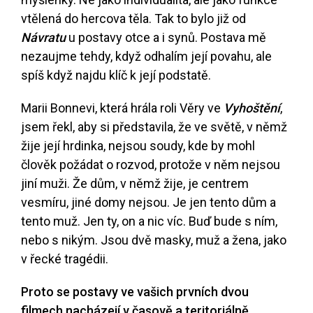
vtělená do hercova těla. Tak to bylo již od
Návratu
u postavy otce a i synů. Postava mě
nezaujme tehdy, když odhalím její povahu, ale
spíš když najdu klíč k její podstatě.
Marii Bonnevi, která hrála roli Věry ve
Vyhoštění
,
jsem řekl, aby si představila, že ve světě, v němž
žije její hrdinka, nejsou soudy, kde by mohl
člověk požádat o rozvod, protože v něm nejsou
jiní muži. Že dům, v němž žije, je centrem
vesmíru, jiné domy nejsou. Je jen tento dům a
tento muž. Jen ty, on a nic víc. Buď bude s ním,
nebo s nikým. Jsou dvě masky, muž a žena, jako
v řecké tragédii.
Proto se postavy ve vašich prvních dvou
filmech nacházejí v časově a teritoriálně