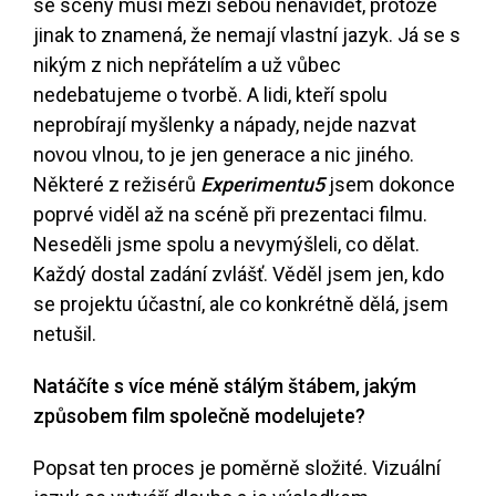
se scény musí mezi sebou nenávidět, protože
jinak to znamená, že nemají vlastní jazyk. Já se s
nikým z nich nepřátelím a už vůbec
nedebatujeme o tvorbě. A lidi, kteří spolu
neprobírají myšlenky a nápady, nejde nazvat
novou vlnou, to je jen generace a nic jiného.
Některé z režisérů
Experimentu5
jsem dokonce
poprvé viděl až na scéně při prezentaci filmu.
Neseděli jsme spolu a nevymýšleli, co dělat.
Každý dostal zadání zvlášť. Věděl jsem jen, kdo
se projektu účastní, ale co konkrétně dělá, jsem
netušil.
Natáčíte s více méně stálým štábem, jakým
způsobem film společně modelujete?
Popsat ten proces je poměrně složité. Vizuální