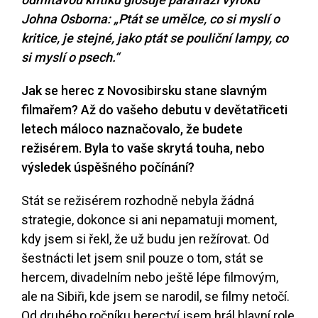
Johna Osborna: „Ptát se umělce, co si myslí o
kritice, je stejné, jako ptát se pouliční lampy, co
si myslí o psech.“
Jak se herec z Novosibirsku stane slavným
filmařem? Až do vašeho debutu v devětatřiceti
letech máloco naznačovalo, že budete
režisérem. Byla to vaše skrytá touha, nebo
výsledek úspěšného počínání?
Stát se režisérem rozhodně nebyla žádná
strategie, dokonce si ani nepamatuji moment,
kdy jsem si řekl, že už budu jen režírovat. Od
šestnácti let jsem snil pouze o tom, stát se
hercem, divadelním nebo ještě lépe filmovým,
ale na Sibiři, kde jsem se narodil, se filmy netočí.
Od druhého ročníku herectví jsem hrál hlavní role