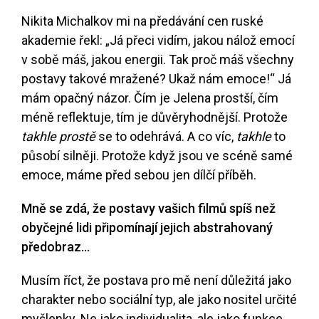
Nikita Michalkov mi na předávání cen ruské
akademie řekl: „Já přeci vidím, jakou nálož emocí
v sobě máš, jakou energii. Tak proč máš všechny
postavy takové mražené? Ukaž nám emoce!“ Já
mám opačný názor. Čím je Jelena prostší, čím
méně reflektuje, tím je důvěryhodnější. Protože
takhle prostě
se to odehrává. A co víc,
takhle
to
působí silněji. Protože když jsou ve scéně samé
emoce, máme před sebou jen dílčí příběh.
Mně se zdá, že postavy vašich filmů spíš než
obyčejné lidi připomínají jejich abstrahovaný
předobraz…
Musím říct, že postava pro mě není důležitá jako
charakter nebo sociální typ, ale jako nositel určité
myšlenky. Ne jako individualita, ale jako funkce