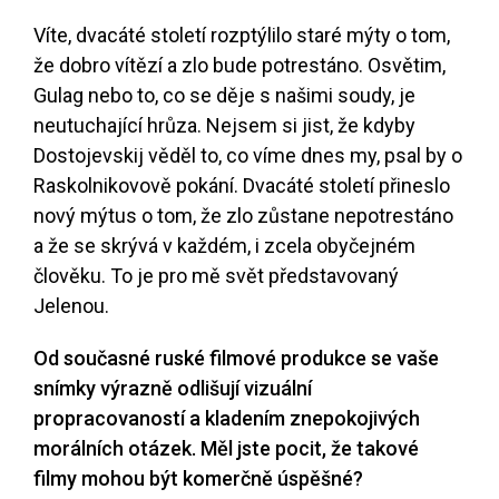
Víte, dvacáté století rozptýlilo staré mýty o tom,
že dobro vítězí a zlo bude potrestáno. Osvětim,
Gulag nebo to, co se děje s našimi soudy, je
neutuchající hrůza. Nejsem si jist, že kdyby
Dostojevskij věděl to, co víme dnes my, psal by o
Raskolnikovově pokání. Dvacáté století přineslo
nový mýtus o tom, že zlo zůstane nepotrestáno
a že se skrývá v každém, i zcela obyčejném
člověku. To je pro mě svět představovaný
Jelenou.
Od současné ruské filmové produkce se vaše
snímky výrazně odlišují vizuální
propracovaností a kladením znepokojivých
morálních otázek. Měl jste pocit, že takové
filmy mohou být komerčně úspěšné?