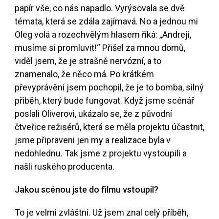
papír vše, co nás napadlo. Vyrýsovala se dvě
témata, která se zdála zajímavá. No a jednou mi
Oleg volá a rozechvělým hlasem říká: „Andreji,
musíme si promluvit!“ Přišel za mnou domů,
viděl jsem, že je strašně nervózní, a to
znamenalo, že něco má. Po krátkém
převyprávění jsem pochopil, že je to bomba, silný
příběh, který bude fungovat. Když jsme scénář
poslali Oliverovi, ukázalo se, že z původní
čtveřice režisérů, která se měla projektu účastnit,
jsme připraveni jen my a realizace byla v
nedohlednu. Tak jsme z projektu vystoupili a
našli ruského producenta.
Jakou scénou jste do filmu vstoupil?
To je velmi zvláštní. Už jsem znal celý příběh,