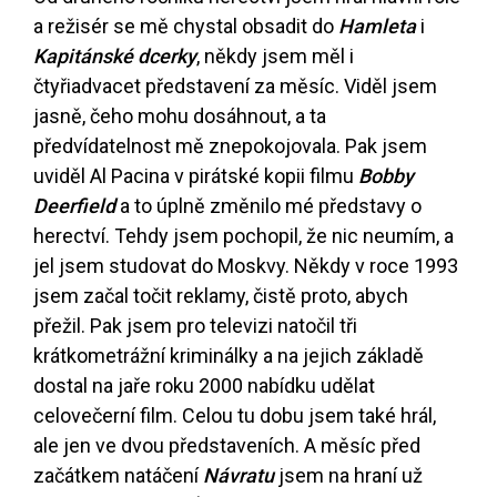
a režisér se mě chystal obsadit do
Hamleta
i
Kapitánské dcerky
, někdy jsem měl i
čtyřiadvacet představení za měsíc. Viděl jsem
jasně, čeho mohu dosáhnout, a ta
předvídatelnost mě znepokojovala. Pak jsem
uviděl Al Pacina v pirátské kopii filmu
Bobby
Deerfield
a to úplně změnilo mé představy o
herectví. Tehdy jsem pochopil, že nic neumím, a
jel jsem studovat do Moskvy. Někdy v roce 1993
jsem začal točit reklamy, čistě proto, abych
přežil. Pak jsem pro televizi natočil tři
krátkometrážní kriminálky a na jejich základě
dostal na jaře roku 2000 nabídku udělat
celovečerní film. Celou tu dobu jsem také hrál,
ale jen ve dvou představeních. A měsíc před
začátkem natáčení
Návratu
jsem na hraní už