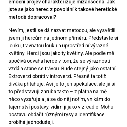
emoční projev charakterizuje mizanscéna. Jak
jste se jako herec z povolání k takové heretické
metodě dopracoval?
Nevím, jestli se dá nazvat metodou, ale vysvětlil
jsem ji hercům na jednom příměru. Představte si
louku, travnatou louku a uprostřed ní výrazné
květiny. Herci jsou jako ty květiny. Ale podle mě
spočívá odvaha herce v tom, že se výraznosti
vzdá a stane se trávou. Bude stejný jako ostatní.
Extroverzi obrátí v introverzi. Přesně ta totiž
diváka přitahuje. Asi je to jen spekulace, ale já si
to představuji zhruba takto – z plátna na mě
něco vyzařuje a já se do něj nořím, vnikám do
tajemství postavy, vidím ji jako v zrcadle. Mohu
postavu obdařit různými rysy a identifikace
probíhá jednodušeji.