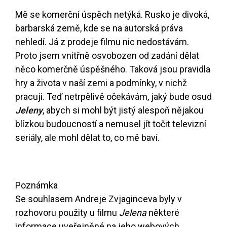
Mě se komerční úspěch netýká. Rusko je divoká,
barbarská země, kde se na autorská práva
nehledí. Já z prodeje filmu nic nedostávám.
Proto jsem vnitřně osvobozen od zadání dělat
něco komerčně úspěšného. Taková jsou pravidla
hry a života v naší zemi a podmínky, v nichž
pracuji. Teď netrpělivě očekávám, jaký bude osud
Jeleny
, abych si mohl být jistý alespoň nějakou
blízkou budoucností a nemusel jít točit televizní
seriály, ale mohl dělat to, co mě baví.
Poznámka
Se souhlasem Andreje Zvjaginceva byly v
rozhovoru použity u filmu
Jelena
některé
informace uveřejněné na jeho webových