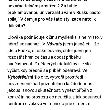
nezařaditelném prostředí? Za tuhle
proklamovanou univerzalitu vám v Rusku často
spílají. V čem je pro vás tato stylizace natolik
důležitá?
Člověka podněcuje k činu myšlenka, a ne místo, v
němž se nachází. V
Návratu
jsem jasně cítil, že
jde o Rusko, o ruské povahy, chtěl jsem jen
rozostřit hranice času a dodat příběhu
nadčasovost. Z některých detailů by ale šlo
vyčíst, kdy přesně se příběh odehrává. Ve
Vyhoštění
mi šlo o to, vytvořit prostředí
povznesené nad poznatelnou každodennost,
jakousi snovou skutečnost. Vynést příběh z
konkrétního prostoru do neurčita, a tak posunout
centrum divákova vnímání do jiné dimenze.