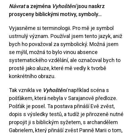
Návrat
a zejména
Vyhoštění
jsou naskrz
prosyceny biblickými motivy, symboly…
Vyjasněme si terminologii. Pro mě je symbol
ustrnulý význam. Používal jsem tento jazyk, aniž
bych ho považoval za symbolický. Možná jsem
se mýlil, možná to bylo vinou absence
systematického vzdělání, ale označoval bych to
prostě jako aluze, které mě vedly k tvorbě
konkrétního obrazu.
Tak vznikla ve
Vyhoštění
například scéna s
pošťákem, která nebyla v Sarajanově předloze.
Pošťák je posel. Ta postava přináší Evě zvěst,
dopis s výsledky testů, a tudíž je přirozeně nutné
propojit ji s biblickým syžetem, s archandělem
Gabrielem, který přináší zvěst Panně Marii o tom,