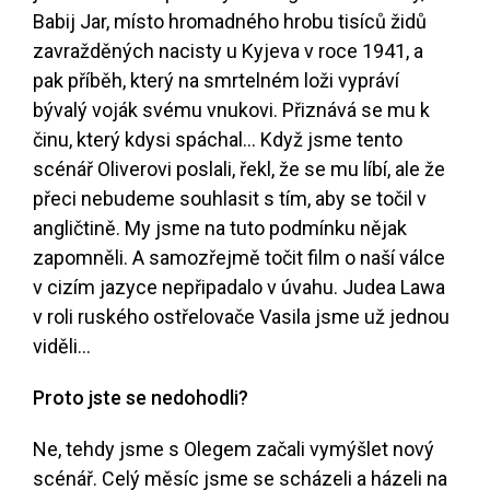
Babij Jar, místo hromadného hrobu tisíců židů
zavražděných nacisty u Kyjeva v roce 1941, a
pak příběh, který na smrtelném loži vypráví
bývalý voják svému vnukovi. Přiznává se mu k
činu, který kdysi spáchal… Když jsme tento
scénář Oliverovi poslali, řekl, že se mu líbí, ale že
přeci nebudeme souhlasit s tím, aby se točil v
angličtině. My jsme na tuto podmínku nějak
zapomněli. A samozřejmě točit film o naší válce
v cizím jazyce nepřipadalo v úvahu. Judea Lawa
v roli ruského ostřelovače Vasila jsme už jednou
viděli…
Proto jste se nedohodli?
Ne, tehdy jsme s Olegem začali vymýšlet nový
scénář. Celý měsíc jsme se scházeli a házeli na