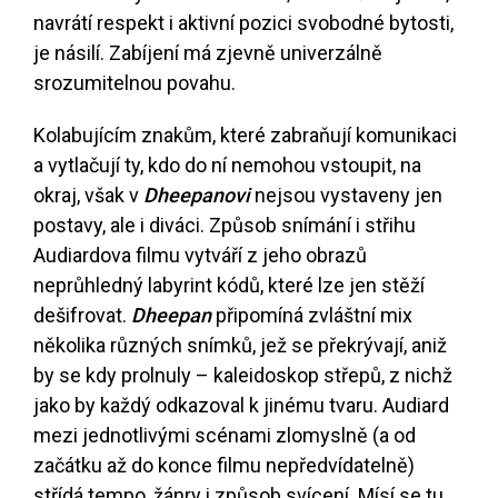
navrátí respekt i aktivní pozici svobodné bytosti,
je násilí. Zabíjení má zjevně univerzálně
srozumitelnou povahu.
Kolabujícím znakům, které zabraňují komunikaci
a vytlačují ty, kdo do ní nemohou vstoupit, na
okraj, však v
Dheepanovi
nejsou vystaveny jen
postavy, ale i diváci. Způsob snímání i střihu
Audiardova filmu vytváří z jeho obrazů
neprůhledný labyrint kódů, které lze jen stěží
dešifrovat.
Dheepan
připomíná zvláštní mix
několika různých snímků, jež se překrývají, aniž
by se kdy prolnuly – kaleidoskop střepů, z nichž
jako by každý odkazoval k jinému tvaru. Audiard
mezi jednotlivými scénami zlomyslně (a od
začátku až do konce filmu nepředvídatelně)
střídá tempo, žánry i způsob svícení. Mísí se tu