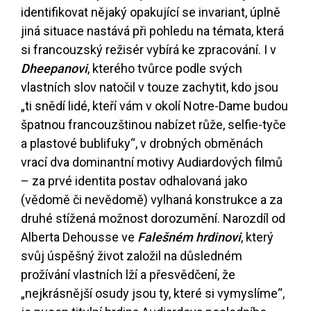
identifikovat nějaký opakující se invariant, úplně
jiná situace nastává při pohledu na témata, která
si francouzský režisér vybírá ke zpracování. I v
Dheepanovi
, kterého tvůrce podle svých
vlastních slov natočil v touze zachytit, kdo jsou
„ti snědí lidé, kteří vám v okolí Notre-Dame budou
špatnou francouzštinou nabízet růže, selfie-tyče
a plastové bublifuky“, v drobných obměnách
vrací dva dominantní motivy Audiardových filmů
– za prvé identita postav odhalovaná jako
(vědomě či nevědomě) vylhaná konstrukce a za
druhé stížená možnost dorozumění. Narozdíl od
Alberta Dehousse ve
Falešném hrdinovi
, který
svůj úspěšný život založil na důsledném
prožívání vlastních lží a přesvědčení, že
„nejkrásnější osudy jsou ty, které si vymyslíme“,