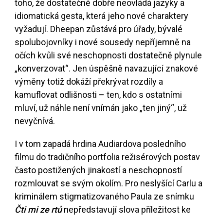
toho, že dostatečně dobře neovládá jazyky a
idiomatická gesta, která jeho nové charaktery
vyžadují. Dheepan zůstává pro úřady, bývalé
spolubojovníky i nové sousedy nepříjemně na
očích kvůli své neschopnosti dostatečně plynule
„konverzovat“. Jen úspěšně navazující znakové
výměny totiž dokáží překrývat rozdíly a
kamuflovat odlišnosti – ten, kdo s ostatními
mluví, už náhle není vnímán jako „ten jiný“, už
nevyčnívá.
I v tom zapadá hrdina Audiardova posledního
filmu do tradičního portfolia režisérových postav
často postižených jinakostí a neschopností
rozmlouvat se svým okolím. Pro neslyšící Carlu a
kriminálem stigmatizovaného Paula ze snímku
Čti mi ze rtů
nepředstavují slova příležitost ke