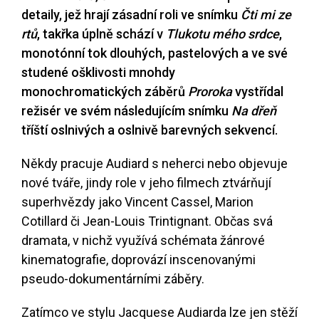
detaily, jež hrají zásadní roli ve snímku
Čti mi ze
rtů
, takřka úplně schází v
Tlukotu mého srdce
,
monotónní tok dlouhých, pastelových a ve své
studené ošklivosti mnohdy
monochromatických záběrů
Proroka
vystřídal
režisér ve svém následujícím snímku
Na dřeň
tříští oslnivých a oslnivě barevných sekvencí.
Někdy pracuje Audiard s neherci nebo objevuje
nové tváře, jindy role v jeho filmech ztvárňují
superhvězdy jako Vincent Cassel, Marion
Cotillard či Jean-Louis Trintignant. Občas svá
dramata, v nichž využívá schémata žánrové
kinematografie, doprovází inscenovanými
pseudo-dokumentárními záběry.
Zatímco ve stylu Jacquese Audiarda lze jen stěží