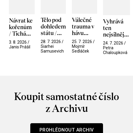
Tělo pod
Válečné
Návrat ke
Vyhrává
dohledem
trauma v
kořenům
ten
státu /
hávu
/ Tichá
nejsilnější
Pramen
spektáklu
přítelkyně
/ V nitru
28. 7. 2026 /
25. 7. 2026 /
3. 8. 2026 /
24. 7. 2026 /
/ Odyssea
Siarhei
Mojmír
manosféry
Janis Prášil
Petra
Samusevich
Sedláček
Chaloupková
Koupit samostatné číslo
z Archivu
PROHLÉDNOUT ARCHIV