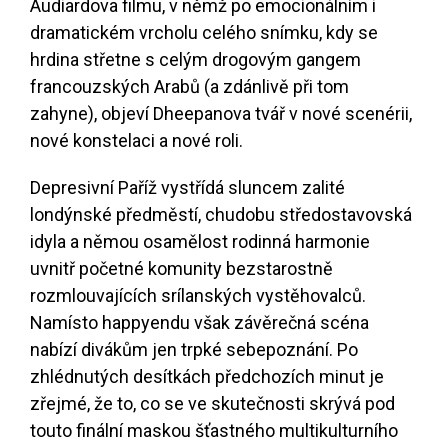
Audiardova filmu, v němž po emocionálním i
dramatickém vrcholu celého snímku, kdy se
hrdina střetne s celým drogovým gangem
francouzských Arabů (a zdánlivě při tom
zahyne), objeví Dheepanova tvář v nové scenérii,
nové konstelaci a nové roli.
Depresivní Paříž vystřídá sluncem zalité
londýnské předměstí, chudobu středostavovská
idyla a němou osamělost rodinná harmonie
uvnitř početné komunity bezstarostně
rozmlouvajících srílanských vystěhovalců.
Namísto happyendu však závěrečná scéna
nabízí divákům jen trpké sebepoznání. Po
zhlédnutých desítkách předchozích minut je
zřejmé, že to, co se ve skutečnosti skrývá pod
touto finální maskou šťastného multikulturního