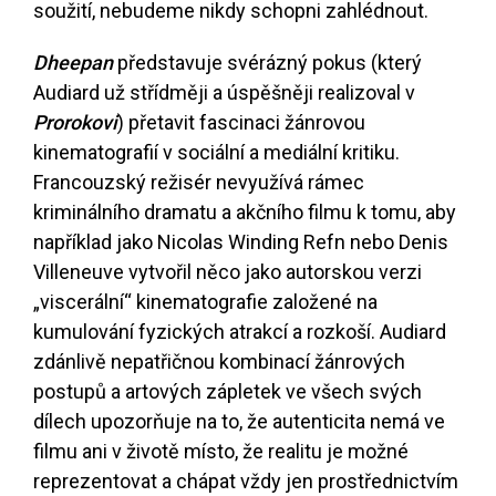
soužití, nebudeme nikdy schopni zahlédnout.
Dheepan
představuje svérázný pokus (který
Audiard už střídměji a úspěšněji realizoval v
Prorokovi
) přetavit fascinaci žánrovou
kinematografií v sociální a mediální kritiku.
Francouzský režisér nevyužívá rámec
kriminálního dramatu a akčního filmu k tomu, aby
například jako Nicolas Winding Refn nebo Denis
Villeneuve vytvořil něco jako autorskou verzi
„viscerální“ kinematografie založené na
kumulování fyzických atrakcí a rozkoší. Audiard
zdánlivě nepatřičnou kombinací žánrových
postupů a artových zápletek ve všech svých
dílech upozorňuje na to, že autenticita nemá ve
filmu ani v životě místo, že realitu je možné
reprezentovat a chápat vždy jen prostřednictvím