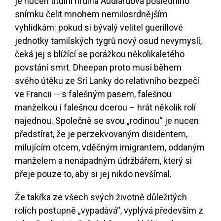
je nucen titulní hrdina Audiardova posledního
snímku čelit mnohem nemilosrdnějším
vyhlídkám: pokud si bývalý velitel guerillové
jednotky tamilských tygrů nový osud nevymyslí,
čeká jej s blížící se porážkou několikaletého
povstání smrt. Dheepan proto musí během
svého útěku ze Srí Lanky do relativního bezpečí
ve Francii – s falešným pasem, falešnou
manželkou i falešnou dcerou – hrát několik rolí
najednou. Společně se svou „rodinou“ je nucen
předstírat, že je perzekvovaným disidentem,
milujícím otcem, vděčným imigrantem, oddaným
manželem a nenápadným údržbářem, který si
přeje pouze to, aby si jej nikdo nevšímal.
Že takřka ze všech svých životně důležitých
rolích postupně „vypadává“, vyplývá především z