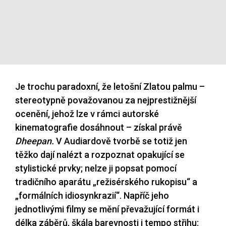
Je trochu paradoxní, že letošní Zlatou palmu –
stereotypně považovanou za nejprestižnější
ocenění, jehož lze v rámci autorské
kinematografie dosáhnout – získal právě
Dheepan.
V Audiardově tvorbě se totiž jen
těžko dají nalézt a rozpoznat opakující se
stylistické prvky; nelze ji popsat pomocí
tradičního aparátu „režisérského rukopisu“ a
„formálních idiosynkrazií“. Napříč jeho
jednotlivými filmy se mění převažující formát i
délka záběrů, škála barevnosti i tempo střihu: