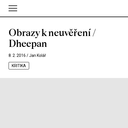
Obrazy k neuvěření /
V košíku zatím nemáte žádné položky.
Dheepan
8. 2. 2016 /
Jan Kolář
KRITIKA