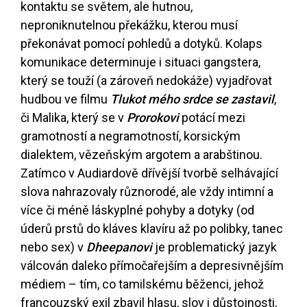
kontaktu se světem, ale hutnou,
neproniknutelnou překážku, kterou musí
překonávat pomocí pohledů a dotyků. Kolaps
komunikace determinuje i situaci gangstera,
který se touží (a zároveň nedokáže) vyjadřovat
hudbou ve filmu
Tlukot mého srdce se zastavil
,
či Malika, který se v
Prorokovi
potácí mezi
gramotností a negramotností, korsickým
dialektem, vězeňským argotem a arabštinou.
Zatímco v Audiardově dřívější tvorbě selhávající
slova nahrazovaly různorodé, ale vždy intimní a
více či méně láskyplné pohyby a dotyky (od
úderů prstů do kláves klavíru až po polibky, tanec
nebo sex) v
Dheepanovi
je problematický jazyk
válcován daleko přímočařejším a depresivnějším
médiem – tím, co tamilskému běženci, jehož
francouzský exil zbavil hlasu, slov i důstojnosti,