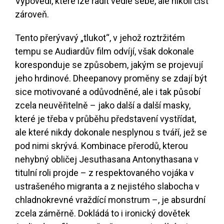
Výpovědi, které lze řadit vedle sebe, ale nikoli číst
zároveň.
Tento přerývavý „tlukot“, v jehož roztržitém
tempu se Audiardův film odvíjí, však dokonale
koresponduje se způsobem, jakým se projevují
jeho hrdinové. Dheepanovy proměny se zdají být
sice motivované a odůvodněné, ale i tak působí
zcela neuvěřitelně – jako další a další masky,
které je třeba v průběhu představení vystřídat,
ale které nikdy dokonale nesplynou s tváří, jež se
pod nimi skrývá. Kombinace přerodů, kterou
nehybný obličej Jesuthasana Antonythasana v
titulní roli projde – z respektovaného vojáka v
ustrašeného migranta a z nejistého slabocha v
chladnokrevné vraždící monstrum –, je absurdní
zcela záměrně. Dokládá to i ironický dovětek