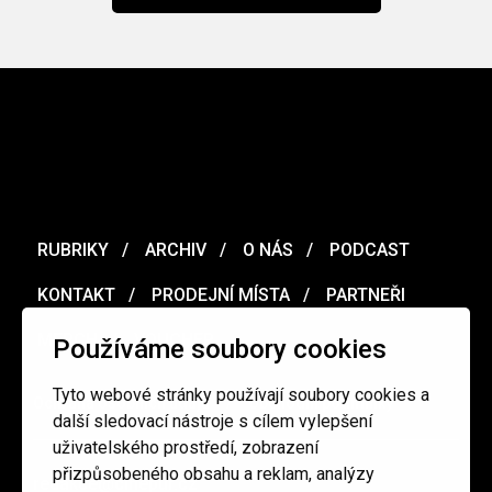
RUBRIKY
ARCHIV
O NÁS
PODCAST
KONTAKT
PRODEJNÍ MÍSTA
PARTNEŘI
MERCH
VOUCHER
Používáme soubory cookies
Tyto webové stránky používají soubory cookies a
Ochrana osobních údajů
/
Obchodní podmínky
další sledovací nástroje s cílem vylepšení
uživatelského prostředí, zobrazení
přizpůsobeného obsahu a reklam, analýzy
redakce@cinepur.cz