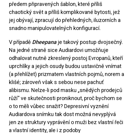
předem připravených šablon, které příliš
chaotický svět a příliš komplikované bytosti, jež
jej obývají, zpracují do přehledných, iluzorních a
snadno manipulovatelných konfigurací.
V případě
Dheepana
je takový postup dvojsečný.
Na jedné straně sice Audiardovi umožňuje
odhalovat nutně zkreslený postoj Evropanů, kteří
uprchlíky a jejich osudy budou ustavičně vnímat
(a přehlížet) prizmatem vlastních pojmů, norem a
klišé; zároveň však s sebou nese pachuť
alibismu. Nelze-li pod masku „snědých prodejců
růží“ ve skutečnosti proniknout, proč bychom se
o to měli vůbec snažit? Depresivní vyznění
Audiardova snímku tak dost možná nevyplývá
jen ze struktury vyprávění o muži bez vlastní řeči
a vlastní identity, ale i z podoby