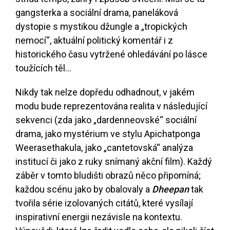
gangsterka a sociální drama, paneláková
dystopie s mystikou džungle a „tropických
nemocí“, aktuální politický komentář i z
historického času vytržené ohledávání po lásce
toužících těl...
Nikdy tak nelze dopředu odhadnout, v jakém
modu bude reprezentována realita v následující
sekvenci (zda jako „dardenneovské“ sociální
drama, jako mystérium ve stylu Apichatponga
Weerasethakula, jako „cantetovská“ analýza
institucí či jako z ruky snímaný akční film). Každý
záběr v tomto bludišti obrazů něco připomíná;
každou scénu jako by obalovaly a
Dheepan
tak
tvořila série izolovaných citátů, které vysílají
inspirativní energii nezávisle na kontextu.