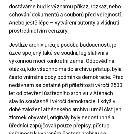
dostáváme buď k významu příkaz, rozkaz, nebo
schování dokumentů a souborů před veřejností.
Anebo ještě lépe – vytváření autority a vládnutí
prostřednictvím cenzury.
Jestliže archiv určuje podobu budoucnosti, je
úzce spojený také se soudní, legislativní a
výkonnou mocí konkrétní země. Odpověď na
otázku, kdo všechno má do archivu přístup, byla
často vnímána coby podmínka demokracie. Před
nedávnem se ostatně při příležitosti výročí 2500
let od otevření ústředního archivu v Aténách
slavilo současně i výročí demokracie. I když v
době založení athénského archivu uměl číst jen
zlomek obyvatel, originály byly nedostupné a
úředníci zapůjčovali pouze přepisy, přístup
veřejnosti k vybraným částem archivu se