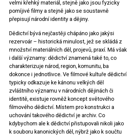
velmi křehký materiál, stejně jako jsou fyzicky
pomíjivé filmy a stejně jako se soustavně
přepisují národní identity a dějiny.
Dědictví bývá nejčastěji chápáno jako jakýsi
rezervoár – historická minulost, jež se skládá z
množství materiálních děl, projevů, praxí. Má však
i další významy: dědictví znamená také to, co
charakterizuje národ, region, komunitu, ba
dokonce i jednotlivce. Ve filmové kultuře dědictví
typicky odkazuje ke kánonu velkých děl
zvláštního významu v národních dějinách či
identitě, existuje rovněž koncept světového
filmového dědictví. Místem pro konstrukci a
uchování takového dědictví je archiv. Co
kdybychom ale k dědictví přistupovali nikoli jako
k souboru kanonických děl, nýbrž jako k součtu