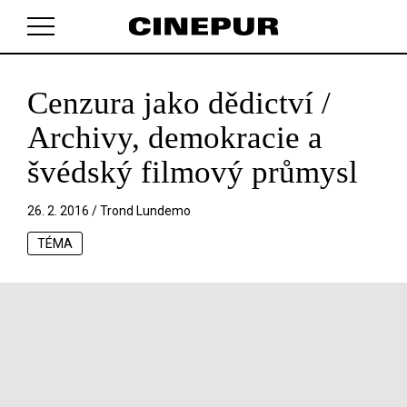
Cenzura jako dědictví /
V košíku zatím nemáte žádné položky.
Archivy, demokracie a
švédský filmový průmysl
26. 2. 2016 /
Trond Lundemo
TÉMA