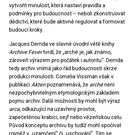
vytvořit minulost, která nastaví pravidla a
podmínky pro budoucnost – neboli zkonstruovat
dědictví, které bude aktivně regulovat a formovat
budoucí kroky.
Jacques Derrida ve slavné úvodní větě knihy
Archive Fever
tvrdí, že „arché je, jak známo,
zároveň výrazem pro počátek i autoritu“. Derrida
tedy archiv vnímá jako řád budoucnosti skrze
produkci minulosti. Cornelia Vissman však v
publikaci
Akten
poznamenává, že
arché
není
nezpochybnitelným etymologickým základem
pojmu archiv. Další možností by mohl být výraz
arca
, odkazující na uzavřený prostor,
zapečetěnou krabici, sejf nebo vězeňskou celu.
Původ konceptu archivu by tudíž mohl spočívat
rovněž v „uzamčení“ či „uschování“. Tím se