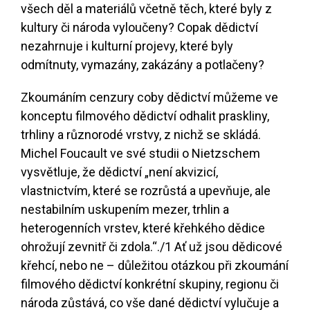
všech děl a materiálů včetně těch, které byly z
kultury či národa vyloučeny? Copak dědictví
nezahrnuje i kulturní projevy, které byly
odmítnuty, vymazány, zakázány a potlačeny?
Zkoumáním cenzury coby dědictví můžeme ve
konceptu filmového dědictví odhalit praskliny,
trhliny a různorodé vrstvy, z nichž se skládá.
Michel Foucault ve své studii o Nietzschem
vysvětluje, že dědictví „není akvizicí,
vlastnictvím, které se rozrůstá a upevňuje, ale
nestabilním uskupením mezer, trhlin a
heterogenních vrstev, které křehkého dědice
ohrožují zevnitř či zdola.“.
/1
Ať už jsou dědicové
křehcí, nebo ne – důležitou otázkou při zkoumání
filmového dědictví konkrétní skupiny, regionu či
národa zůstává, co vše dané dědictví vylučuje a