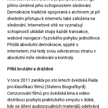
přímo úměrná jeho schopnostem sledování.
Demokracie tradičně spojovaná s archivem je při
dnešním přístupu k internetu také založena na
sledování. Internetové sítě se vyznačují
schopností ukládat stopy každé transakce,
webové navigace i fyzického pohybu jednotlivce.
Příslib absolutní demokracie, spjaté s
internetem, má tedy svou odvrácenou stranu v
absolutní míře sledování a kontroly.
Příliš brutální a dráždivé
V roce 2011 zanikla po sto letech švédská Rada
pro klasifikaci filmů (Statens Biografbyrå).
Cenzurování filmů pro švédská kina a video-
distribuci pozbylo praktického smyslu v době,
kdy se šíření audiovizuálních materiálů odehrává