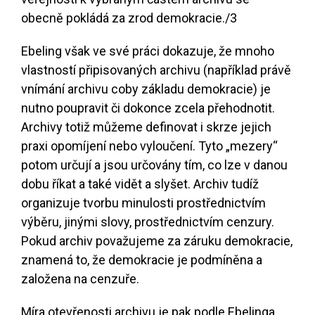
obecně pokládá za zrod demokracie.
/3
Ebeling však ve své práci dokazuje, že mnoho
vlastností připisovaných archivu (například právě
vnímání archivu coby základu demokracie) je
nutno poupravit či dokonce zcela přehodnotit.
Archivy totiž můžeme definovat i skrze jejich
praxi opomíjení nebo vyloučení. Tyto „mezery“
potom určují a jsou určovány tím, co lze v danou
dobu říkat a také vidět a slyšet. Archiv tudíž
organizuje tvorbu minulosti prostřednictvím
výběru, jinými slovy, prostřednictvím cenzury.
Pokud archiv považujeme za záruku demokracie,
znamená to, že demokracie je podmíněna a
založena na cenzuře.
Míra otevřenosti archivu je pak podle Ebelinga