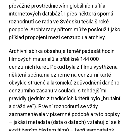
převážně prostřednictvím globálních sítí a
internetových databází. I přes některá sporná
rozhodnutí se rada ve Švédsku těšila široké
podpoře. Archiv rady přitom může posloužit jako
příklad propojení mezi cenzurou a archivy.
Archivní sbírka obsahuje téměř padesát hodin
filmových materiálů a přibližně 144 000
cenzurních karet. Pokud byla z filmu vystřižena
některá scéna, nalezneme na cenzurní kartě
obvykle stručné a lakonické zdůvodnění daného
cenzurního zásahu v souladu s tehdejšími
pravidly (jedním z tradičních kritérií bylo „brutální
a dráždivé“). Právní rozhodnutí se vždy
zaznamenávala v písemné podobě a tyto popisy
– jakási metadata (data o datech) vztahující se k
vystřiženým částem filmů – tvoří samostatný