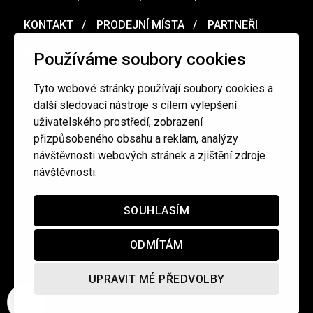
KONTAKT
PRODEJNÍ MÍSTA
PARTNEŘI
MERCH
VOUCHER
Používáme soubory cookies
Tyto webové stránky používají soubory cookies a
Ochrana osobních údajů
/
Obchodní podmínky
další sledovací nástroje s cílem vylepšení
uživatelského prostředí, zobrazení
přizpůsobeného obsahu a reklam, analýzy
redakce@cinepur.cz
návštěvnosti webových stránek a zjištění zdroje
návštěvnosti.
SOUHLASÍM
ODMÍTÁM
UPRAVIT MÉ PŘEDVOLBY