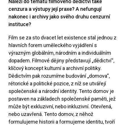
Náleží do tématu filmového dědictví také
cenzura a výstupy její praxe? A nefungují
nakonec i archivy jako svého druhu cenzurní
instituce?
Film se za sto dvacet let existence stal jednou z
hlavních forem uměleckého vyjádření s
výrazným globálním, národním a individuálním
dopadem. Filmové dějiny představují „dědictví“,
klíčový koncept kulturní a archivní politiky.
Dědictvím pak rozumíme budování „domova“,
rétorické a politické pozice, z níž se utvářejí
společenské a národní identity. Tento domov je
postaven na základech společenské paměti, jež
může být exkluzivní, nebo inkluzivní. Otevřená,
nebo uzavřená. Tento domov, z něhož
formulujeme historii a formujeme identitu, tvoří