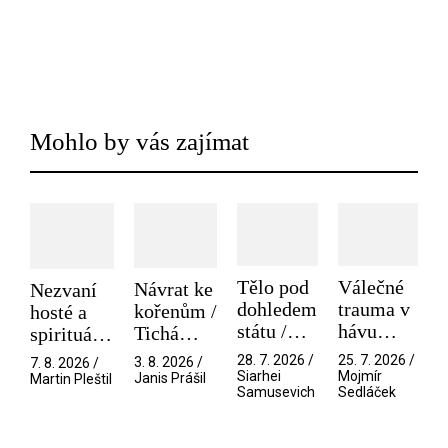
Mohlo by vás zajímat
Tělo pod
Válečné
Návrat ke
Nezvaní
dohledem
trauma v
kořenům /
hosté a
státu /
hávu
Tichá
spirituální
Pramen
spektáklu
přítelkyně
narušitelé
28. 7. 2026 /
25. 7. 2026 /
3. 8. 2026 /
7. 8. 2026 /
/ Odyssea
z vesmíru
Siarhei
Mojmír
Janis Prášil
Martin Pleštil
Samusevich
Sedláček
/ Mouchy