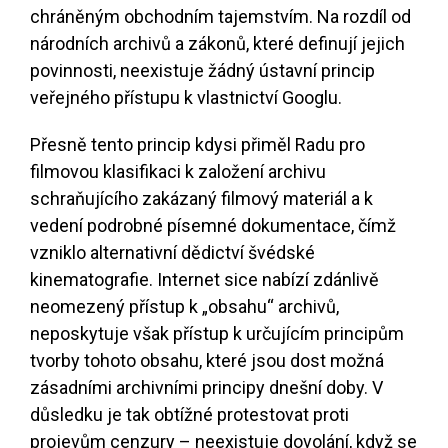
chráněným obchodním tajemstvím. Na rozdíl od
národních archivů a zákonů, které definují jejich
povinnosti, neexistuje žádný ústavní princip
veřejného přístupu k vlastnictví Googlu.
Přesně tento princip kdysi přiměl Radu pro
filmovou klasifikaci k založení archivu
schraňujícího zakázaný filmový materiál a k
vedení podrobné písemné dokumentace, čímž
vzniklo alternativní dědictví švédské
kinematografie. Internet sice nabízí zdánlivě
neomezený přístup k „obsahu“ archivů,
neposkytuje však přístup k určujícím principům
tvorby tohoto obsahu, které jsou dost možná
zásadními archivními principy dnešní doby. V
důsledku je tak obtížné protestovat proti
projevům cenzury – neexistuje dovolání, když se