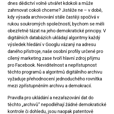
dnes dědictví volně utvářet kdokoli a může
zahrnovat cokoli chceme? Jistěže ne – v době,
kdy výsada archivování stále častěji spočívá v
rukou soukromých společností, bychom se měli
obezřetně tázat na jeho demokratické principy. V
digitálních databázích ukládají algoritmy každý
výsledek hledání v Googlu vázaný na adresu
daného přístroje, naše osobní profily určené pro
cílený marketing zase tvoří hlavní zdroj příjmu
pro Facebook. Neviditelnost a nepřístupnost
těchto programů a algoritmů digitálního archivu
vyžaduje přehodnocení jednoduchého rovnítka
mezi zpřístupněním archivu a demokracií.
Pravidla pro ukládání a nezařazování dat do
těchto „archivů“ nepodléhají žádné demokratické
kontrole či dohledu, jsou naopak patentově