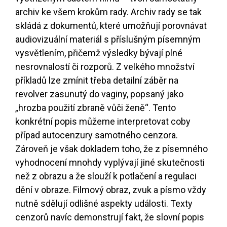
archiv ke všem krokům rady. Archiv rady se tak
skládá z dokumentů, které umožňují porovnávat
audiovizuální materiál s příslušným písemným
vysvětlením, přičemž výsledky bývají plné
nesrovnalostí či rozporů. Z velkého množství
příkladů lze zmínit třeba detailní záběr na
revolver zasunutý do vaginy, popsaný jako
„hrozba použití zbraně vůči ženě“. Tento
konkrétní popis můžeme interpretovat coby
případ autocenzury samotného cenzora.
Zároveň je však dokladem toho, že z písemného
vyhodnocení mnohdy vyplývají jiné skutečnosti
než z obrazu a že slouží k potlačení a regulaci
dění v obraze. Filmový obraz, zvuk a písmo vždy
nutně sdělují odlišné aspekty události. Texty
cenzorů navíc demonstrují fakt, že slovní popis