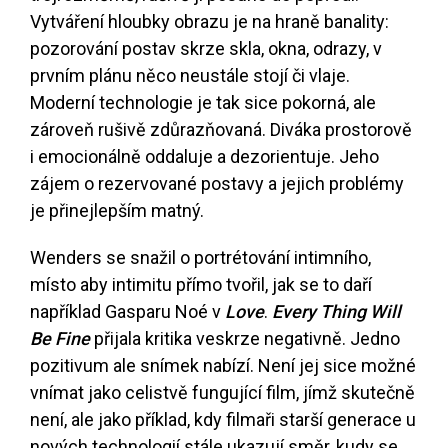
Vytváření hloubky obrazu je na hraně banality:
pozorování postav skrze skla, okna, odrazy, v
prvním plánu něco neustále stojí či vlaje.
Moderní technologie je tak sice pokorná, ale
zároveň rušivě zdůrazňovaná. Diváka prostorově
i emocionálně oddaluje a dezorientuje. Jeho
zájem o rezervované postavy a jejich problémy
je přinejlepším matný.
Wenders se snažil o portrétování intimního,
místo aby intimitu přímo tvořil, jak se to daří
například Gasparu Noé v
Love
.
Every Thing Will
Be Fine
přijala kritika veskrze negativně. Jedno
pozitivum ale snímek nabízí. Není jej sice možné
vnímat jako celistvě fungující film, jímž skutečně
není, ale jako příklad, kdy filmaři starší generace u
nových technologií stále ukazují směr, kudy se