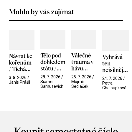
Mohlo by vás zajímat
Tělo pod
Válečné
Návrat ke
Vyhrává
dohledem
trauma v
kořenům
ten
státu /
hávu
/ Tichá
nejsilnější
Pramen
spektáklu
přítelkyně
/ V nitru
28. 7. 2026 /
25. 7. 2026 /
3. 8. 2026 /
24. 7. 2026 /
/ Odyssea
Siarhei
Mojmír
manosféry
Janis Prášil
Petra
Samusevich
Sedláček
Chaloupková
Koupit samostatné číslo