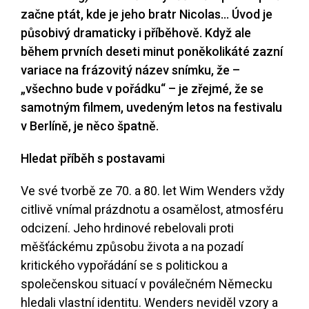
začne ptát, kde je jeho bratr Nicolas... Úvod je
působivý dramaticky i příběhově. Když ale
během prvních deseti minut poněkolikáté zazní
variace na frázovitý název snímku, že –
„všechno bude v pořádku“ – je zřejmé, že se
samotným filmem, uvedeným letos na festivalu
v Berlíně, je něco špatně.
Hledat příběh s postavami
Ve své tvorbě ze 70. a 80. let Wim Wenders vždy
citlivě vnímal prázdnotu a osamělost, atmosféru
odcizení. Jeho hrdinové rebelovali proti
měšťáckému způsobu života a na pozadí
kritického vypořádání se s politickou a
společenskou situací v poválečném Německu
hledali vlastní identitu. Wenders neviděl vzory a