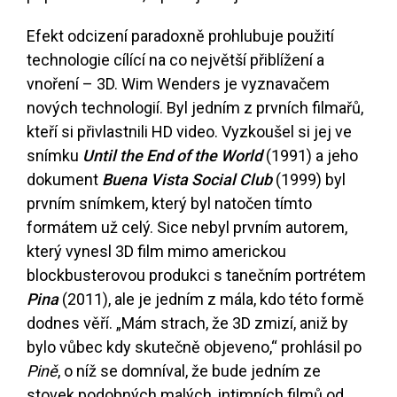
Efekt odcizení paradoxně prohlubuje použití
technologie cílící na co největší přiblížení a
vnoření – 3D. Wim Wenders je vyznavačem
nových technologií. Byl jedním z prvních filmařů,
kteří si přivlastnili HD video. Vyzkoušel si jej ve
snímku
Until the End of the World
(1991) a jeho
dokument
Buena Vista Social Club
(1999) byl
prvním snímkem, který byl natočen tímto
formátem už celý. Sice nebyl prvním autorem,
který vynesl 3D film mimo americkou
blockbusterovou produkci s tanečním portrétem
Pina
(2011), ale je jedním z mála, kdo této formě
dodnes věří. „Mám strach, že 3D zmizí, aniž by
bylo vůbec kdy skutečně objeveno,“ prohlásil po
Pině
, o níž se domníval, že bude jedním ze
stovek podobných malých, intimních filmů od