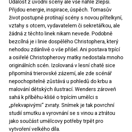
Událost z úvodní scény ale vše náhle zlepší.
Přijdou energie, inspirace, úspěch. Tomasův
život postupně protínají scény s novou přítelkyní,
vztahy s otcem, vydavatelem či sekretářkou, ale
žádná z těchto linek nikam nevede. Podobně
bezcílná je i linie dospělého Christophera, který
nehodou zdánlivě o vše přišel. Ani postava trpící
a osiřelé Christopherovy matky nedostala mnoho
originálních scén. Izolovaná v lesní chatě sice
připomíná trierovské zázemí, ale zde scénář
nepochopitelně zůstává u pohledů do krbu a
malování dětských ilustrací. Wenders zároveň
sahá k příběhu-klišé o trpícím umělci s
„překvapivými“ zvraty. Snímek je tak povrchní
studií smutku a vyrovnání se s vinou a ztrátou
jako součást umělcovy potřeby trpět pro
vytvoření velkého díla.