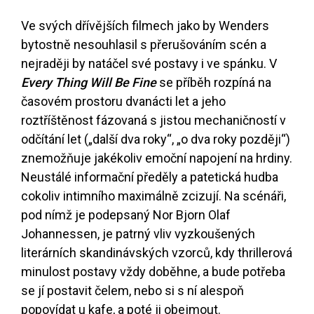
Ve svých dřívějších filmech jako by Wenders
bytostně nesouhlasil s přerušováním scén a
nejraději by natáčel své postavy i ve spánku. V
Every Thing Will Be Fine
se příběh rozpíná na
časovém prostoru dvanácti let a jeho
roztříštěnost fázovaná s jistou mechaničností v
odčítání let („další dva roky“, „o dva roky později“)
znemožňuje jakékoliv emoční napojení na hrdiny.
Neustálé informační předěly a patetická hudba
cokoliv intimního maximálně zcizují. Na scénáři,
pod nímž je podepsaný Nor Bjorn Olaf
Johannessen, je patrný vliv vyzkoušených
literárních skandinávských vzorců, kdy thrillerová
minulost postavy vždy doběhne, a bude potřeba
se jí postavit čelem, nebo si s ní alespoň
popovídat u kafe, a poté ji obejmout.