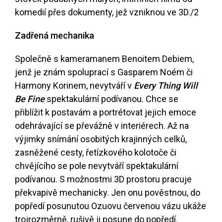
komedií přes dokumenty, jež vzniknou ve 3D.
/2
Zadřená mechanika
Společně s kameramanem Benoitem Debiem,
jenž je znám spoluprací s Gasparem Noém či
Harmony Korinem, nevytváří v
Every Thing Will
Be Fine
spektakulární podívanou. Chce se
přiblížit k postavám a portrétovat jejich emoce
odehrávající se převážně v interiérech. Až na
výjimky snímání osobitých krajinných celků,
zasněžené cesty, řetízkového kolotoče či
chvějícího se pole nevytváří spektakulární
podívanou. S možnostmi 3D prostoru pracuje
překvapivě mechanicky. Jen onu pověstnou, do
popředí posunutou Ozuovu červenou vázu ukáže
trojrozměrně, rušivě ji posune do popředí.