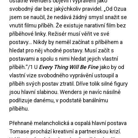
ostatně Wenders objevil i vyprávění jako
svobodný dar bez jakýchkoliv pravidel. „Od Ozua
jsem se naučil, že nedává žádný smysl snažit se
vnutit filmu příběh. Že existuje narativní film bez
příběhové linky. Režisér musí věřit ve své
postavy... Nikdy by neměl začínat s příběhem a
hledat pro něj vhodné postavy. Musí začít s
postavami a spolu s nimi hledat jejich vlastní
příběh.“
/1
U
Every Thing Will Be Fine
jako by od
vlastní vize svobodného vyprávění ustoupil a
příběh svých postav ztratil. Dříve tolik silné figury
jsou hlavní slabinou. Wenders je navíc násilně
podřizuje danému, v podstatě banálnímu
příběhu.
Přehnaně melancholická a ospalá hlavní postava
Tomase prochází kreativní a partnerskou krizí.