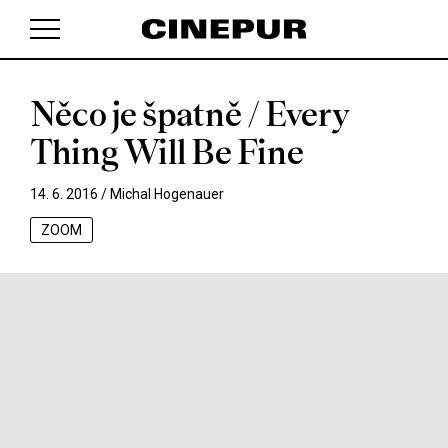
Něco je špatně / Every
V košíku zatím nemáte žádné položky.
Thing Will Be Fine
14. 6. 2016 /
Michal Hogenauer
ZOOM