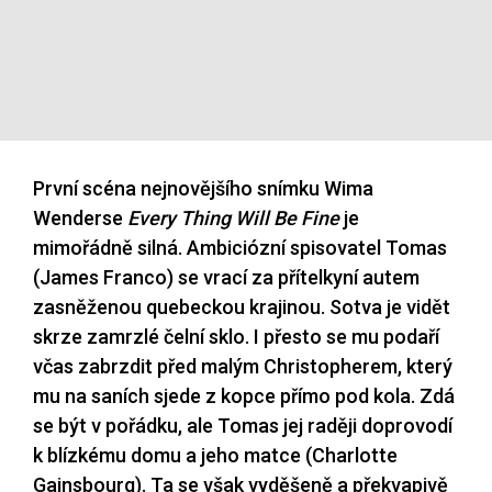
První scéna nejnovějšího snímku Wima
Wenderse
Every Thing Will Be Fine
je
mimořádně silná. Ambiciózní spisovatel Tomas
(James Franco) se vrací za přítelkyní autem
zasněženou quebeckou krajinou. Sotva je vidět
skrze zamrzlé čelní sklo. I přesto se mu podaří
včas zabrzdit před malým Christopherem, který
mu na saních sjede z kopce přímo pod kola. Zdá
se být v pořádku, ale Tomas jej raději doprovodí
k blízkému domu a jeho matce (Charlotte
Gainsbourg). Ta se však vyděšeně a překvapivě