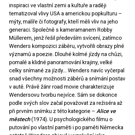
inspiraci ve vlastní zemi a kultuře a raději
tematizoval vlivy USA a americkou popkulturu –
mýty, malíře či fotografy, kteří měli vliv na jeho
generaci. Společně s kameramanem Robby
Müllerem, jenž řešil především svícení, zatímco
Wenders kompozici záběru, vytvořili obrazy plné
významů a poezie. Dlouhé kolmé jízdy na chůzi,
pomalé a klidné panoramování krajiny, velké
celky snímané za jízdy... Wenders navíc vyčerpal
snad všechny možnosti záběrů a snímání postav
v autě. Právě žánr road movie charakterizuje
Wendersovu tvorbu nejvíce. Sám se dokonce
podle svých slov začal považovat za režiséra až
při prvním snímku z této kategorie –
Alice ve
městech
(1974). U psychologického filmu o
putování po vlastní paměti i po paměti Německa