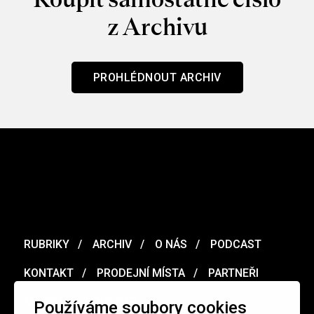
z Archivu
PROHLÉDNOUT ARCHIV
RUBRIKY
ARCHIV
O NÁS
PODCAST
KONTAKT
PRODEJNÍ MÍSTA
PARTNEŘI
MERCH
VOUCHER
Používáme soubory cookies