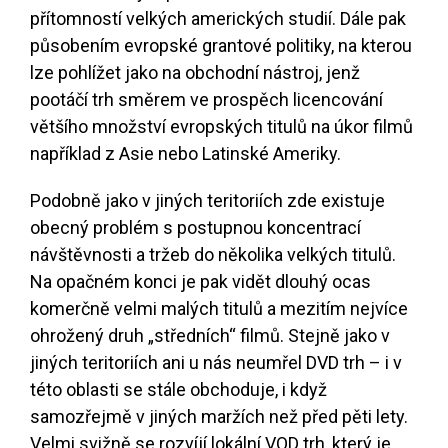
přítomností velkých amerických studií. Dále pak
působením evropské grantové politiky, na kterou
lze pohlížet jako na obchodní nástroj, jenž
pootáčí trh směrem ve prospěch licencování
většího množství evropských titulů na úkor filmů
například z Asie nebo Latinské Ameriky.
Podobně jako v jiných teritoriích zde existuje
obecný problém s postupnou koncentrací
návštěvnosti a tržeb do několika velkých titulů.
Na opačném konci je pak vidět dlouhý ocas
komerčně velmi malých titulů a mezitím nejvíce
ohrožený druh „středních“ filmů. Stejně jako v
jiných teritoriích ani u nás neumřel DVD trh – i v
této oblasti se stále obchoduje, i když
samozřejmě v jiných maržích než před pěti lety.
Velmi svižně se rozvíjí lokální VOD trh, který je