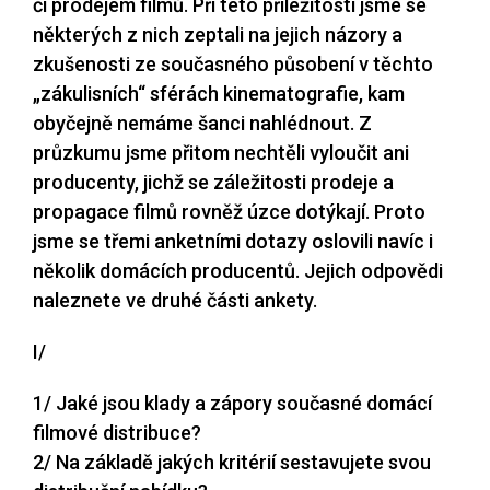
či prodejem filmů. Při této příležitosti jsme se
některých z nich zeptali na jejich názory a
zkušenosti ze současného působení v těchto
„zákulisních“ sférách kinematografie, kam
obyčejně nemáme šanci nahlédnout. Z
průzkumu jsme přitom nechtěli vyloučit ani
producenty, jichž se záležitosti prodeje a
propagace filmů rovněž úzce dotýkají. Proto
jsme se třemi anketními dotazy oslovili navíc i
několik domácích producentů. Jejich odpovědi
naleznete ve druhé části ankety.
I/
1/ Jaké jsou klady a zápory současné domácí
filmové distribuce?
2/ Na základě jakých kritérií sestavujete svou