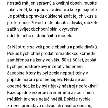
nestačí mít jen správný a kvalitní obsah, musíte
také vědět, kdo jsou vaši diváci a kde je najdete.
Je potřeba opravdu důkladně znát jejich vkus a
preference. Pokud máte obsah a diváky, můžete
začít vyvíjet obchodní plán k vytvoření
udržitelného distribučního modelu.
3/
Nástroje se volí podle obsahu a podle diváků.
Pokud bych chtěl prodat romantickou komedii
zaměřenou na ženy ve věku 50 až 60 let, zaplatil
bych jednostránkový inzerát v tištěném
časopise, který by byl zcela nepoužitelný v
případě hororu pro teenagery. Nedá se asi
obecně říct, že by byl nějaký nástroj neefektivní.
Každopádně inzerce na internetu a sociálních
médiích je dnes nejúčinnější. Dokáže rychle
změnit představu o divácích našeho obsahu,