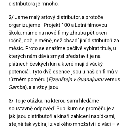
distributora je mnoho.
2/
Jsme malý artový distributor, a protože
organizujeme i Projekt 100 a Letní filmovou
školu, máme na nové filmy zhruba pět oken
ročně, což je méně, než obsadí jiní distributoři za
měsíc. Proto se snažíme pečlivě vybírat tituly, u
kterých nám dává smysl představit je na
plátnech českých kin a které mají divácký
potenciál. Tyto dvě esence jsou u našich filmů v
různém poměru (
Ejzenštejn v Guanajuatu
versus
Samba
), ale vždy jsou.
3/
To je otázka, na kterou sami hledáme
soustavně odpověď. Publikum se proměňuje a
jak jsou distributoři a kinaři zahlceni nabídkami,
stejně tak vybírají z velkého množství i diváci – v