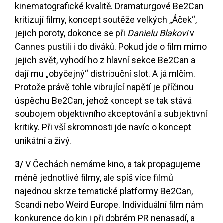
kinematografické kvalitě. Dramaturgové Be2Can
kritizují filmy, koncept soutěže velkých „Áček“,
jejich poroty, dokonce se při
Danielu Blakovi
v
Cannes pustili i do diváků. Pokud jde o film mimo
jejich svět, vyhodí ho z hlavní sekce Be2Can a
dají mu „obyčejný“ distribuční slot. A já mlčím.
Protože právě tohle vibrující napětí je příčinou
úspěchu Be2Can, jehož koncept se tak stává
soubojem objektivního akceptování a subjektivní
kritiky. Při vší skromnosti jde navíc o koncept
unikátní a živý.
3/
V Čechách nemáme kino, a tak propagujeme
méně jednotlivé filmy, ale spíš více filmů
najednou skrze tematické platformy Be2Can,
Scandi nebo Weird Europe. Individuální film nám
konkurence do kin i při dobrém PR nenasadí, a