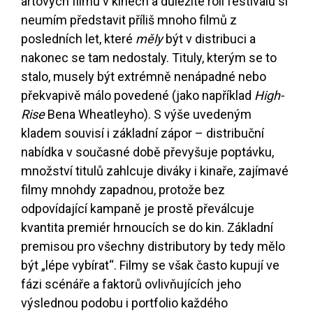
artových filmů v kinech a důležité roli festivalů si
neumím představit příliš mnoho filmů z
posledních let, které
měly
být v distribuci a
nakonec se tam nedostaly. Tituly, kterým se to
stalo, musely být extrémně nenápadné nebo
překvapivě málo povedené (jako například
High-
Rise
Bena Wheatleyho). S výše uvedeným
kladem souvisí i základní zápor – distribuční
nabídka v současné době převyšuje poptávku,
množství titulů zahlcuje diváky i kinaře, zajímavé
filmy mnohdy zapadnou, protože bez
odpovídající kampaně je prostě převálcuje
kvantita premiér hrnoucích se do kin. Základní
premisou pro všechny distributory by tedy mělo
být „lépe vybírat“. Filmy se však často kupují ve
fázi scénáře a faktorů ovlivňujících jeho
výslednou podobu i portfolio každého