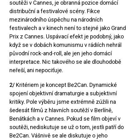
soutěži v Cannes, je obranná pozice domácí
distribuční a festivalové scény. Fikce
mezinárodního úspěchu na národních
festivalech a v kinech není to stejné jako Grand
Prix z Cannes. Uspávací efekt je podobný, jako
když se v dobách komunismu v rádiích nehrál
původní rock-and-roll, ale jen jeho domácí
interpretace. Nic takového se ale dlouhodobě
neřeší, ani nepociťuje.
2/
Kritériem je koncept Be2Can. Dynamické
spojení objektivní dramaturgie a subjektivní
kritiky. Pole výběru jsme extrémně zúžili na
šedesát filmů z hlavních soutěží v Berlíně,
Benátkách a v Cannes. Pokud se film objeví v
soutěži, nediskutuje se už o tom, jestli patří do
Be2Can. Vášnivě se ale diskutuje o jeho