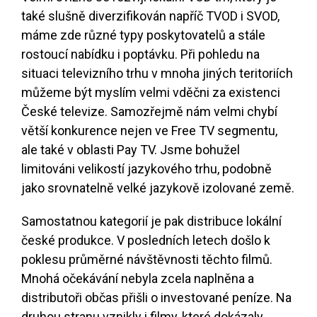
také slušně diverzifikován napříč TVOD i SVOD,
máme zde různé typy poskytovatelů a stále
rostoucí nabídku i poptávku. Při pohledu na
situaci televizního trhu v mnoha jiných teritoriích
můžeme být myslím velmi vděčni za existenci
České televize. Samozřejmě nám velmi chybí
větší konkurence nejen ve Free TV segmentu,
ale také v oblasti Pay TV. Jsme bohužel
limitováni velikostí jazykového trhu, podobně
jako srovnatelně velké jazykově izolované země.
Samostatnou kategorií je pak distribuce lokální
české produkce. V posledních letech došlo k
poklesu průměrné návštěvnosti těchto filmů.
Mnohá očekávání nebyla zcela naplněna a
distributoři občas přišli o investované peníze. Na
druhou stranu vznikly i filmy, které dokázaly