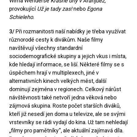
Wima Wenderse
Krásné dny v Aranjuez
,
provokující
Už je tady zas!
nebo
Egona
Schieleho
.
3/
Při rozmanitosti naší nabídky je třeba využívat
různorodé cesty k divákům. Naše filmy
navštěvují všechny standardní
sociodemografické skupiny a jejich vkus i místa,
kde hledají informace, se liší. Některé filmy se s
úspěchem hrají v multiplexech, jiné v
alternativních kinech velkých měst, další
dominují zejména v regionech. Celkový nárůst
návštěvnosti také netvoří jedna věková nebo
zájmová skupina. Roste počet starších diváků,
kteří již nesedí jen doma u televize, ale se svými
vrstevníky se rádi vydají do kina. Už tam nehledají
„filmy pro pamětníky“, ale aktuální zajímavá díla.