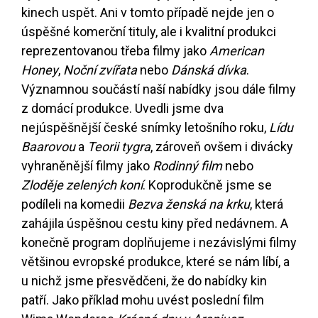
kinech uspět. Ani v tomto případě nejde jen o
úspěšné komerční tituly, ale i kvalitní produkci
reprezentovanou třeba filmy jako
American
Honey
,
Noční zvířata
nebo
Dánská dívka
.
Významnou součástí naší nabídky jsou dále filmy
z domácí produkce. Uvedli jsme dva
nejúspěšnější české snímky letošního roku,
Lídu
Baarovou
a
Teorii tygra
, zároveň ovšem i divácky
vyhraněnější filmy jako
Rodinný film
nebo
Zloděje zelených koní
. Koprodukčně jsme se
podíleli na komedii
Bezva ženská na krku
, která
zahájila úspěšnou cestu kiny před nedávnem. A
konečně program doplňujeme i nezávislými filmy
většinou evropské produkce, které se nám líbí, a
u nichž jsme přesvědčeni, že do nabídky kin
patří. Jako příklad mohu uvést poslední film