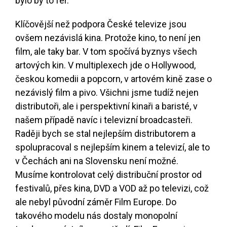
bylo by to fér.
Klíčovější než podpora České televize jsou
ovšem nezávislá kina. Protože kino, to není jen
film, ale taky bar. V tom spočívá byznys všech
artových kin. V multiplexech jde o Hollywood,
českou komedii a popcorn, v artovém kině zase o
nezávislý film a pivo. Všichni jsme tudíž nejen
distributoři, ale i perspektivní kinaři a baristé, v
našem případě navíc i televizní broadcasteři.
Raději bych se stal nejlepším distributorem a
spolupracoval s nejlepším kinem a televizí, ale to
v Čechách ani na Slovensku není možné.
Musíme kontrolovat celý distribuční prostor od
festivalů, přes kina, DVD a VOD až po televizi, což
ale nebyl původní záměr Film Europe. Do
takového modelu nás dostaly monopolní