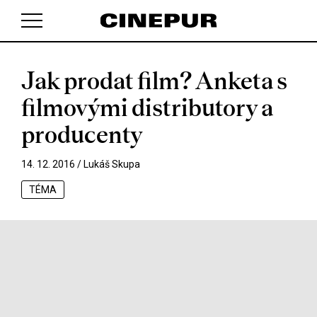
Jak prodat film? Anketa s
V košíku zatím nemáte žádné položky.
filmovými distributory a
producenty
14. 12. 2016 /
Lukáš Skupa
TÉMA