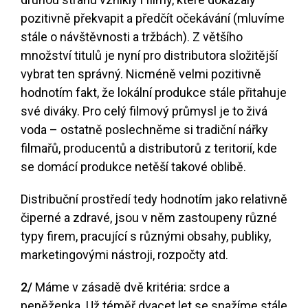
pozitivně překvapit a předčít očekávání (mluvíme
stále o návštěvnosti a tržbách). Z většího
množství titulů je nyní pro distributora složitější
vybrat ten správný. Nicméně velmi pozitivně
hodnotím fakt, že lokální produkce stále přitahuje
své diváky. Pro celý filmový průmysl je to živá
voda – ostatně poslechněme si tradiční nářky
filmařů, producentů a distributorů z teritorií, kde
se domácí produkce netěší takové oblibě.
Distribuční prostředí tedy hodnotím jako relativně
čiperné a zdravé, jsou v něm zastoupeny různé
typy firem, pracující s různými obsahy, publiky,
marketingovými nástroji, rozpočty atd.
2/
Máme v zásadě dvě kritéria: srdce a
peněženka. Už téměř dvacet let se snažíme stále