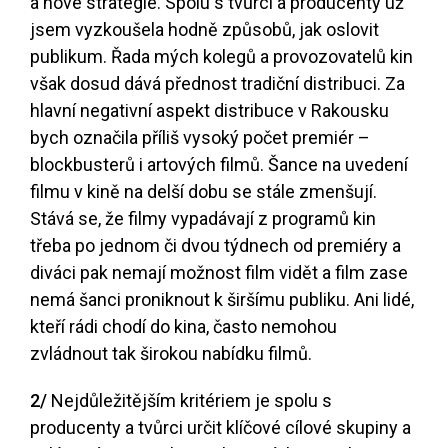
a nové strategie. Spolu s tvůrci a producenty už
jsem vyzkoušela hodně způsobů, jak oslovit
publikum. Řada mých kolegů a provozovatelů kin
však dosud dává přednost tradiční distribuci. Za
hlavní negativní aspekt distribuce v Rakousku
bych označila příliš vysoký počet premiér –
blockbusterů i artových filmů. Šance na uvedení
filmu v kině na delší dobu se stále zmenšují.
Stává se, že filmy vypadávají z programů kin
třeba po jednom či dvou týdnech od premiéry a
diváci pak nemají možnost film vidět a film zase
nemá šanci proniknout k širšímu publiku. Ani lidé,
kteří rádi chodí do kina, často nemohou
zvládnout tak širokou nabídku filmů.
2/
Nejdůležitějším kritériem je spolu s
producenty a tvůrci určit klíčové cílové skupiny a