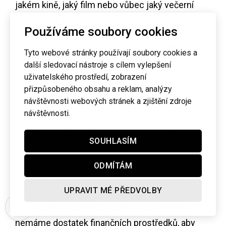
jakém kině, jaký film nebo vůbec jaký večerní
program si zvolí (zejména v případě větších
Používáme soubory cookies
měst). Vzhledem k tomu, že na propagaci máme
omezený rozpočet a nemůžeme si dovolit
Tyto webové stránky používají soubory cookies a
reklamu jako velký distributor, hodně
další sledovací nástroje s cílem vylepšení
přemýšlíme, jak budeme do propagace
uživatelského prostředí, zobrazení
investovat. Snažíme se proto pracovat s každým
přizpůsobeného obsahu a reklam, analýzy
filmem individuálně a oslovovat předem
návštěvnosti webových stránek a zjištění zdroje
návštěvnosti.
definované cílové skupiny takovým způsobem,
který pro ně považujeme za nejvhodnější.
Obecně, i vzhledem k naší pozici „na filmovém
SOUHLASÍM
trhu“, můžeme shrnout, že za funkční
ODMÍTÁM
považujeme hledání neotřelých způsobů,
originalitu, spojování s dalším atraktivním
UPRAVIT MÉ PŘEDVOLBY
programem a individuální přístup. Nefunkční je
pro nás plošná reklama, především proto, že
nemáme dostatek finančních prostředků, aby