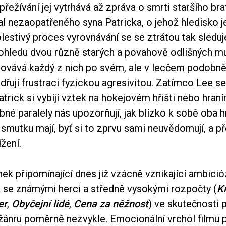
přežívání jej vytrhává až zpráva o smrti staršího bra
l nezaopatřeného syna Patricka, o jehož hledisko j
olestivý proces vyrovnávání se se ztrátou tak sledu
pohledu dvou různě starých a povahově odlišných mu
vává každý z nich po svém, ale v lecčem podobně
adřují frustraci fyzickou agresivitou. Zatímco Lee 
trick si vybíjí vztek na hokejovém hřišti nebo hran
né paralely nás upozorňují, jak blízko k sobě oba h
mutku mají, byť si to zprvu sami neuvědomují, a pře
žení.
k připomínající dnes již vzácně vznikající ambició
se známými herci a středně vysokými rozpočty (
K
er
,
Obyčejní lidé
,
Cena za něžnost
) ve skutečnosti 
ánru poměrně nezvykle. Emocionální vrchol filmu př