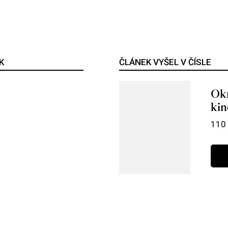
K
ČLÁNEK VYŠEL V ČÍSLE
Okr
kin
110 