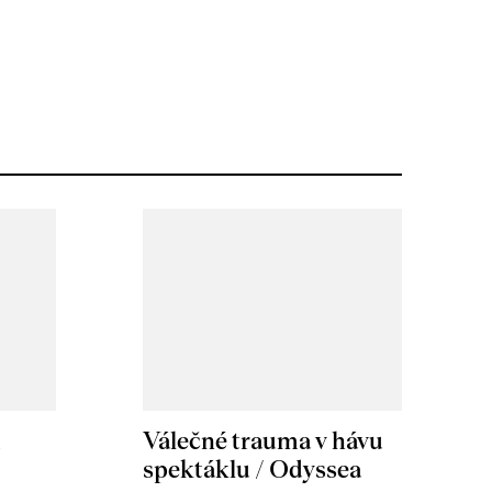
m
Válečné trauma v hávu
spektáklu / Odyssea