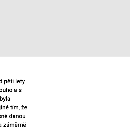
 pěti lety
louho a s
byla
iné tím, že
asně danou
la záměrně