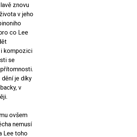
hlavě znovu
života v jeho
binoniho
 pro co Lee
dět
l i kompozici
sti se
 přítomnosti.
dění je díky
backy, v
ji.
ilmu ovšem
těcha nemusí
 a Lee toho