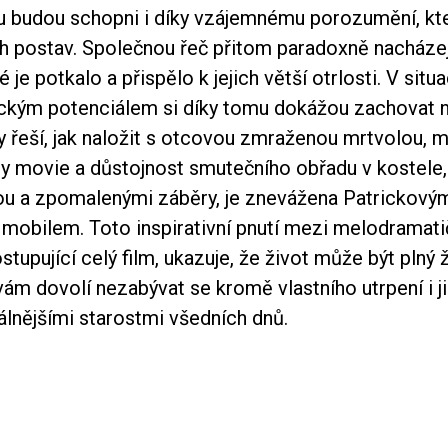
 budou schopni i díky vzájemnému porozumění, kt
ých postav. Společnou řeč přitom paradoxně nacháze
é je potkalo a přispělo k jejich větší otrlosti. V situ
kým potenciálem si díky tomu dokážou zachovat n
 řeší, jak naložit s otcovou zmraženou mrtvolou, m
dy movie a důstojnost smutečního obřadu v kostele,
u a zpomalenými záběry, je znevážena Patrickový
 mobilem. Toto inspirativní pnutí mezi melodramati
ostupující celý film, ukazuje, že život může být plný ž
ám dovolí nezabývat se kromě vlastního utrpení i ji
nějšími starostmi všedních dnů.