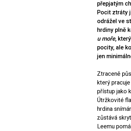
přepjatým ch
Pocit ztráty
odrážel ve s
hrdiny plně 
u moře
, kte
pocity, ale k
jen minimáln
Ztraceně půs
který pracuj
přístup jako
Útržkovité fl
hrdina snímán
zůstává skryt
Leemu pomáhá