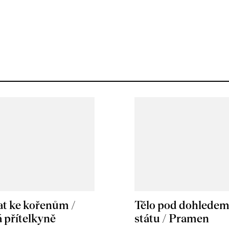
at ke kořenům /
Tělo pod dohlede
 přítelkyně
státu / Pramen