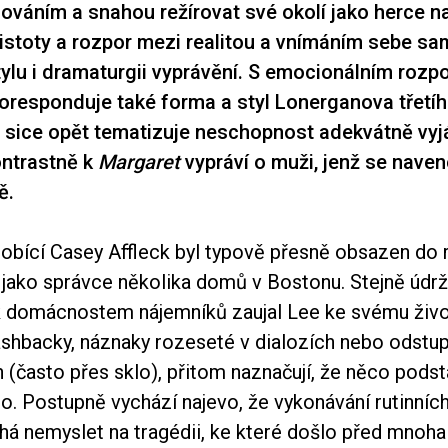
ováním a snahou režírovat své okolí jako herce na 
 jistoty a rozpor mezi realitou a vnímáním sebe s
tylu i dramaturgii vyprávění. S emocionálním roz
koresponduje také forma a styl Lonerganova třetí
rý sice opět tematizuje neschopnost adekvátně vyj
ontrastně k
Margaret
vypráví o muži, jenž se naven
ě.
obící Casey Affleck byl typově přesně obsazen do 
e jako správce několika domů v Bostonu. Stejně údr
 k domácnostem nájemníků zaujal Lee ke svému živo
ashbacky, náznaky rozeseté v dialozích nebo odstup,
 (často přes sklo), přitom naznačují, že něco pods
o. Postupně vychází najevo, že vykonávání rutinních
 nemyslet na tragédii, ke které došlo před mnoha 