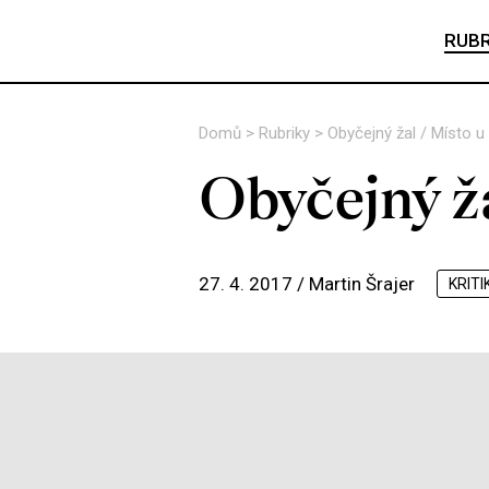
RUBR
Domů
>
Rubriky
>
Obyčejný žal / Místo 
Obyčejný ž
27. 4. 2017 /
Martin Šrajer
KRITI