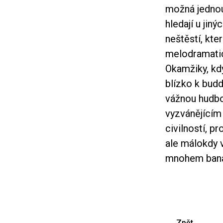
možná jednou
hledají u jin
neštěstí, kter
melodramatic
Okamžiky, kdy
blízko k bud
vážnou hudbo
vyzvánějícím
civilností, pr
ale málokdy v
mnohem banál
Zpět