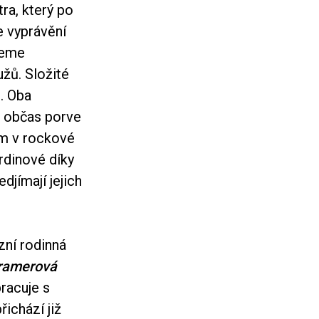
tra, který po
e vyprávění
jeme
žů. Složité
. Oba
se občas porve
ím v rockové
rdinové díky
djímají jejich
zní rodinná
ramerová
pracuje s
ichází již