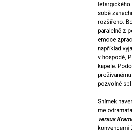
letargického 
sobě zanecha
rozšířeno. B
paralelně z 
emoce zpraco
například vyj
v hospodě, Pa
kapele. Podob
prožívanému s
pozvolné sblí
Snímek navene
melodramata 
versus Kram
konvencemi ž