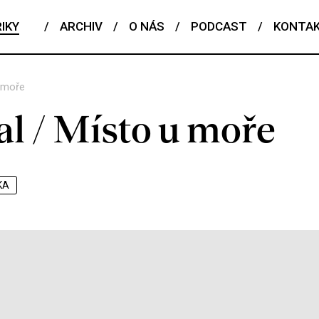
IKY
/
ARCHIV
/
O NÁS
/
PODCAST
/
KONTA
u moře
al / Místo u moře
KA