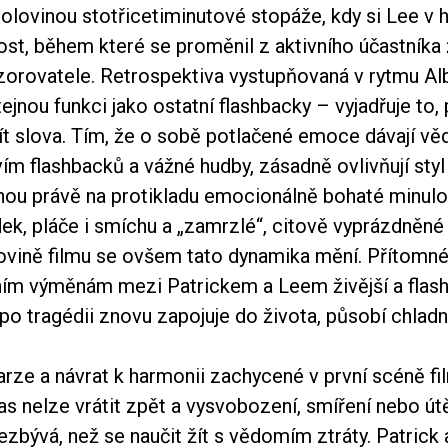
olovinou stotřicetiminutové stopáže, kdy si Lee v 
ost, během které se proměnil z aktivního účastníka 
zorovatele. Retrospektiva vystupňovaná v rytmu Al
tejnou funkci jako ostatní flashbacky – vyjadřuje to,
ít slova. Tím, že o sobě potlačené emoce dávají vě
ím flashbacků a vážné hudby, zásadně ovlivňují sty
enou právě na protikladu emocionálně bohaté minulo
ek, pláče i smíchu a „zamrzlé“, citově vyprázdněné
ovině filmu se ovšem tato dynamika mění. Přítomné 
ním výměnám mezi Patrickem a Leem živější a flash
po tragédii znovu zapojuje do života, působí chladně
arze a návrat k harmonii zachycené v první scéně f
as nelze vrátit zpět a vysvobození, smíření nebo ú
 Nezbývá, než se naučit žít s vědomím ztráty. Patrick