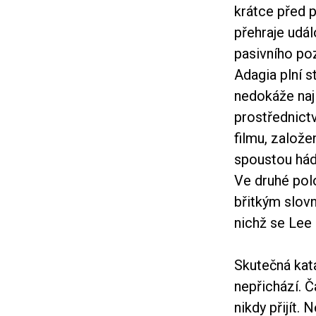
krátce před p
přehraje udál
pasivního po
Adagia plní s
nedokáže naj
prostřednictv
filmu, založ
spoustou hád
Ve druhé pol
břitkým slov
nichž se Lee 
Skutečná kat
nepřichází. Č
nikdy přijít.