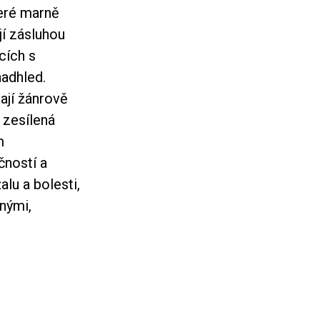
eré marně
jí zásluhou
acích s
adhled.
ají žánrově
 zesílená
m
čností a
alu a bolesti,
nými,