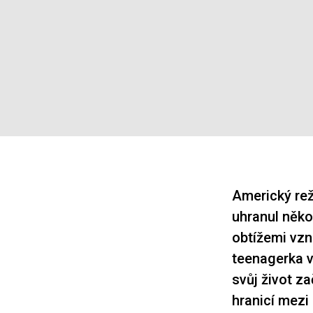
Americký rež
uhranul někol
obtížemi vzn
teenagerka v
svůj život z
hranicí mez