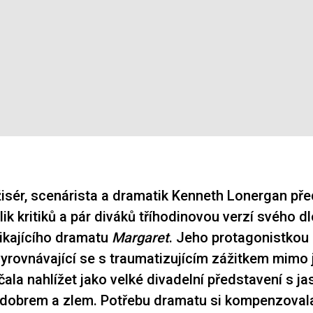
isér, scenárista a dramatik Kenneth Lonergan před
ik kritiků a pár diváků tříhodinovou verzí svého d
ikajícího dramatu
Margaret
. Jeho protagonistkou 
yrovnávající se s traumatizujícím zážitkem mimo j
ačala nahlížet jako velké divadelní představení s j
i dobrem a zlem. Potřebu dramatu si kompenzova