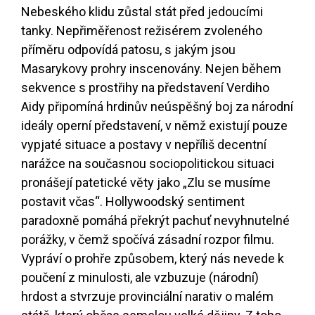
Nebeského klidu zůstal stát před jedoucími
tanky. Nepřiměřenost režisérem zvoleného
příměru odpovídá patosu, s jakým jsou
Masarykovy prohry inscenovány. Nejen během
sekvence s prostřihy na představení Verdiho
Aidy připomíná hrdinův neúspěšný boj za národní
ideály operní představení, v němž existují pouze
vypjaté situace a postavy v nepříliš decentní
narážce na současnou sociopolitickou situaci
pronášejí patetické věty jako „Zlu se musíme
postavit včas“. Hollywoodský sentiment
paradoxně pomáhá překrýt pachuť nevyhnutelné
porážky, v čemž spočívá zásadní rozpor filmu.
Vypráví o prohře způsobem, který nás nevede k
poučení z minulosti, ale vzbuzuje (národní)
hrdost a stvrzuje provinciální narativ o malém