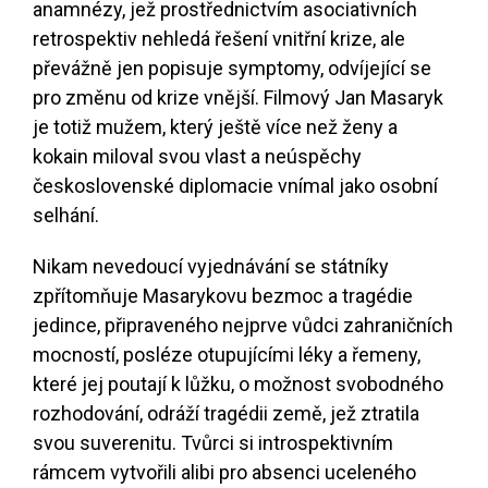
anamnézy, jež prostřednictvím asociativních
retrospektiv nehledá řešení vnitřní krize, ale
převážně jen popisuje symptomy, odvíjející se
pro změnu od krize vnější. Filmový Jan Masaryk
je totiž mužem, který ještě více než ženy a
kokain miloval svou vlast a neúspěchy
československé diplomacie vnímal jako osobní
selhání.
Nikam nevedoucí vyjednávání se státníky
zpřítomňuje Masarykovu bezmoc a tragédie
jedince, připraveného nejprve vůdci zahraničních
mocností, posléze otupujícími léky a řemeny,
které jej poutají k lůžku, o možnost svobodného
rozhodování, odráží tragédii země, jež ztratila
svou suverenitu. Tvůrci si introspektivním
rámcem vytvořili alibi pro absenci uceleného