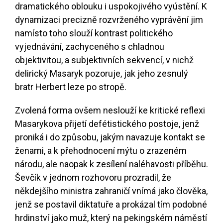
dramatického oblouku i uspokojivého vyústění. K
dynamizaci precizně rozvrženého vyprávění jim
namísto toho slouží kontrast politického
vyjednávání, zachyceného s chladnou
objektivitou, a subjektivních sekvencí, v nichž
delirický Masaryk pozoruje, jak jeho zesnulý
bratr Herbert leze po stropě.
Zvolená forma ovšem neslouží ke kritické reflexi
Masarykova přijetí defétistického postoje, jenž
proniká i do způsobu, jakým navazuje kontakt se
ženami, a k přehodnocení mýtu o zrazeném
národu, ale naopak k zesílení naléhavosti příběhu.
Ševčík v jednom rozhovoru prozradil, že
někdejšího ministra zahraničí vnímá jako člověka,
jenž se postavil diktatuře a prokázal tím podobné
hrdinství jako muž, který na pekingském náměstí