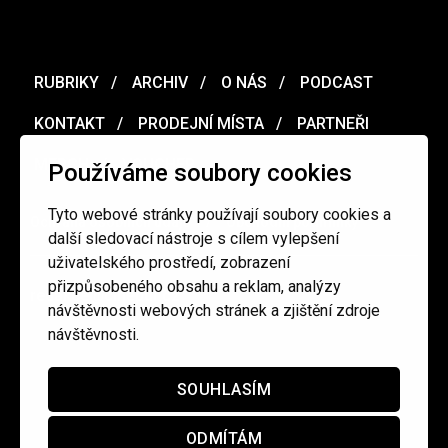
RUBRIKY
ARCHIV
O NÁS
PODCAST
KONTAKT
PRODEJNÍ MÍSTA
PARTNEŘI
MERCH
VOUCHER
Používáme soubory cookies
Tyto webové stránky používají soubory cookies a
Ochrana osobních údajů
/
Obchodní podmínky
další sledovací nástroje s cílem vylepšení
uživatelského prostředí, zobrazení
přizpůsobeného obsahu a reklam, analýzy
redakce@cinepur.cz
návštěvnosti webových stránek a zjištění zdroje
návštěvnosti.
SOUHLASÍM
ODMÍTÁM