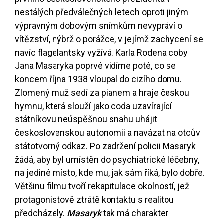
nestálých předválečných letech oproti jiným
výpravným dobovým snímkům nevypráví o
vítězství, nýbrž o porážce, v jejímž zachycení se
navíc flagelantsky vyžívá. Karla Rodena coby
Jana Masaryka poprvé vidíme poté, co se
koncem října 1938 vloupal do cizího domu.
Zlomený muž sedí za pianem a hraje českou
hymnu, která slouží jako coda uzavírající
státníkovu neúspěšnou snahu uhájit
československou autonomii a navázat na otcův
státotvorný odkaz. Po zadržení policii Masaryk
žádá, aby byl umístěn do psychiatrické léčebny,
na jediné místo, kde mu, jak sám říká, bylo dobře.
Většinu filmu tvoří rekapitulace okolností, jež
protagonistově ztrátě kontaktu s realitou
předcházely.
Masaryk
tak má charakter