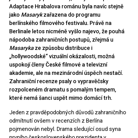
Adaptace Hrabalova románu byla navíc stejně
jako
Masaryk
zařazena do programu
berlínského filmového festivalu. Právě na
Berlinale letos nicméně vyšlo najevo, že pouhá
nápodoba zahraničních postupů, zřejmá u
Masaryka
ze způsobu distribuce i
„hollywoodské“ vizuální okázalosti, možná
uspokojí členy České filmové a televizní
akademie, ale na mezinárodní úspěch nestačí.
Zahraniční recenze psaly o vypravěčsky
rozpolceném dramatu s pomalým tempem,
které nemá šanci uspět mimo domácí trh.
Jeden z pravděpodobných důvodů zahraničního
odmítnutí ovšem v recenzích z Berlína
pojmenován nebyl. Drama sledující osud syna
prvního československého prezidenta v