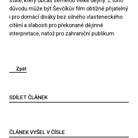
státě, který občas semelou velké dějiny. Z toho
důvodu může být Ševčíkův film obtížně přijatelný
i pro domácí diváky bez silného vlasteneckého
cítění a slabosti pro překonané dějinné
interpretace, natož pro zahraniční publikum.
Zpět
SDÍLET ČLÁNEK
ČLÁNEK VYŠEL V ČÍSLE