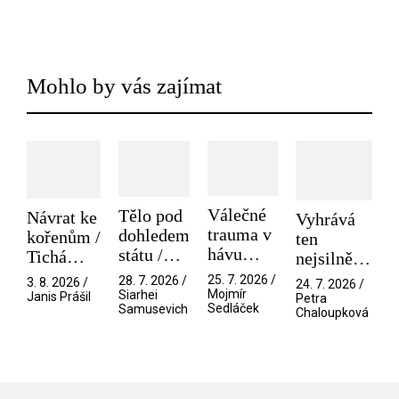
Mohlo by vás zajímat
Válečné
Tělo pod
Návrat ke
Vyhrává
trauma v
dohledem
kořenům /
ten
hávu
státu /
Tichá
nejsilnější
spektáklu
Pramen
přítelkyně
/ V nitru
25. 7. 2026 /
28. 7. 2026 /
3. 8. 2026 /
24. 7. 2026 /
/ Odyssea
Mojmír
Siarhei
manosféry
Janis Prášil
Petra
Sedláček
Samusevich
Chaloupková