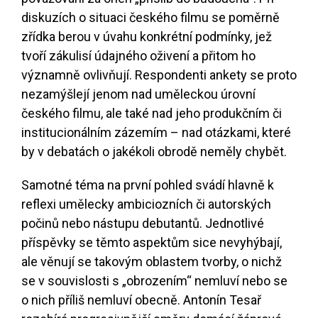
diskuzích o situaci českého filmu se poměrně
zřídka berou v úvahu konkrétní podmínky, jež
tvoří zákulisí údajného oživení a přitom ho
významně ovlivňují. Respondenti ankety se proto
nezamýšlejí jenom nad uměleckou úrovní
českého filmu, ale také nad jeho produkčním či
institucionálním zázemím – nad otázkami, které
by v debatách o jakékoli obrodě neměly chybět.
Samotné téma na první pohled svádí hlavně k
reflexi umělecky ambiciozních či autorských
počinů nebo nástupu debutantů. Jednotlivé
příspěvky se těmto aspektům sice nevyhýbají,
ale věnují se takovým oblastem tvorby, o nichž
se v souvislosti s „obrozením“ nemluví nebo se
o nich příliš nemluví obecně. Antonín Tesař