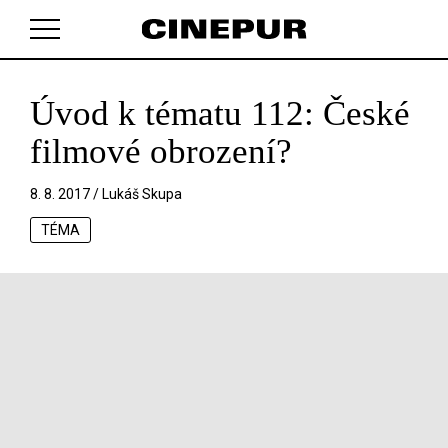
Úvod k tématu 112: České
V košíku zatím nemáte žádné položky.
filmové obrození?
8. 8. 2017 /
Lukáš Skupa
TÉMA