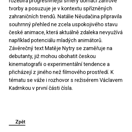
rozebírá progresivnější směry domácí žánrové
tvorby a posuzuje je v kontextu spřízněných
zahraničních trendů. Natálie Něudačina připravila
souhrnný přehled ne zcela uspokojivého stavu
české animace, která aktuálně zdaleka nevyužívá
například potenciálu mladých animátorů.
Závěrečný text Matěje Nytry se zaměřuje na
debutanty, již mohou obohatit českou
kinematografii o experimentální tendence a
přicházejí z jiného než filmového prostředí. K
tématu se váže i rozhovor s režisérem Václavem
Kadrnkou v první části čísla.
Zpět