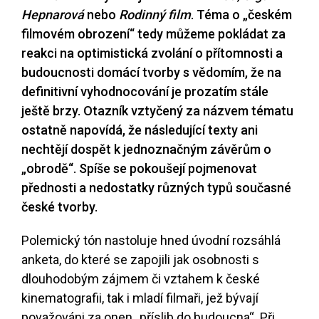
Hepnarová
nebo
Rodinný film
. Téma o „českém
filmovém obrození“ tedy můžeme pokládat za
reakci na optimistická zvolání o přítomnosti a
budoucnosti domácí tvorby s vědomím, že na
definitivní vyhodnocování je prozatím stále
ještě brzy. Otazník vztyčený za názvem tématu
ostatně napovídá, že následující texty ani
nechtějí dospět k jednoznačným závěrům o
„obrodě“. Spíše se pokoušejí pojmenovat
přednosti a nedostatky různých typů současné
české tvorby.
Polemický tón nastoluje hned úvodní rozsáhlá
anketa, do které se zapojili jak osobnosti s
dlouhodobým zájmem či vztahem k české
kinematografii, tak i mladí filmaři, jež bývají
považováni za onen „příslib do budoucna“. Při