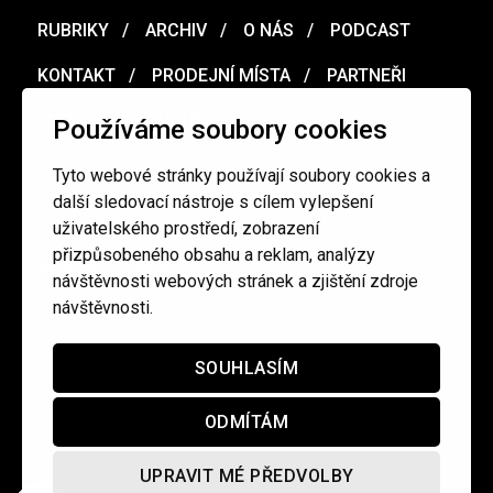
RUBRIKY
ARCHIV
O NÁS
PODCAST
KONTAKT
PRODEJNÍ MÍSTA
PARTNEŘI
MERCH
VOUCHER
Používáme soubory cookies
Tyto webové stránky používají soubory cookies a
Ochrana osobních údajů
/
Obchodní podmínky
další sledovací nástroje s cílem vylepšení
uživatelského prostředí, zobrazení
přizpůsobeného obsahu a reklam, analýzy
redakce@cinepur.cz
návštěvnosti webových stránek a zjištění zdroje
návštěvnosti.
SOUHLASÍM
ODMÍTÁM
UPRAVIT MÉ PŘEDVOLBY