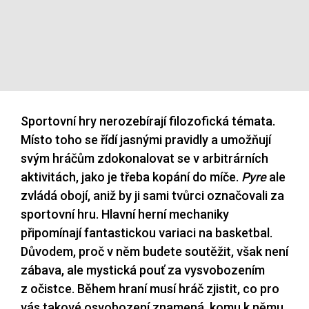
Sportovní hry nerozebírají filozofická témata.
Místo toho se řídí jasnými pravidly a umožňují
svým hráčům zdokonalovat se v arbitrárních
aktivitách, jako je třeba kopání do míče.
Pyre
ale
zvládá obojí, aniž by ji sami tvůrci označovali za
sportovní hru. Hlavní herní mechaniky
připomínají fantastickou variaci na basketbal.
Důvodem, proč v něm budete soutěžit, však není
zábava, ale mystická pouť za vysvobozením
z očistce. Během hraní musí hráč zjistit, co pro
vás takové osvobození znamená, komu k němu