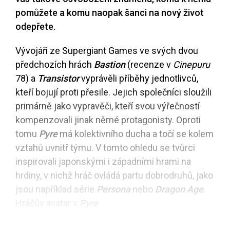
pomůžete a komu naopak šanci na nový život
odepřete.
Vývojáři ze Supergiant Games ve svých dvou
předchozích hrách
Bastion
(recenze v
Cinepuru
78) a
Transistor
vyprávěli příběhy jednotlivců,
kteří bojují proti přesile. Jejich společníci sloužili
primárně jako vypravěči, kteří svou výřečností
kompenzovali jinak němé protagonisty. Oproti
tomu
Pyre
má kolektivního ducha a točí se kolem
vztahů uvnitř týmu. V tomto ohledu se tvůrci
inspirovali japonskými i západními hrami na
hrdiny, v nichž hráč ovládá partu dobrodruhů, jako
jsou například série
Persona
nebo
Dragon Age
.
Hráčův avatar v
Pyre