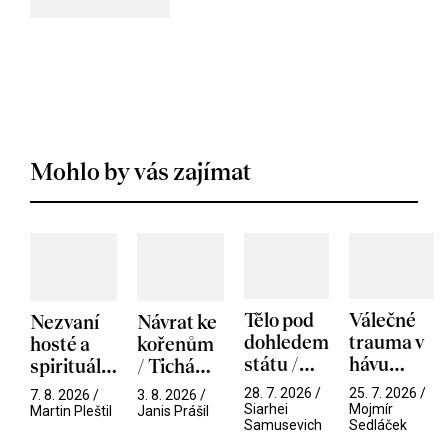
Mohlo by vás zajímat
Tělo pod
Válečné
Nezvaní
Návrat ke
dohledem
trauma v
hosté a
kořenům
státu /
hávu
spirituální
/ Tichá
Pramen
spektáklu
narušitelé
přítelkyně
28. 7. 2026 /
25. 7. 2026 /
7. 8. 2026 /
3. 8. 2026 /
/ Odyssea
z vesmíru
Siarhei
Mojmír
Martin Pleštil
Janis Prášil
Samusevich
Sedláček
/ Mouchy