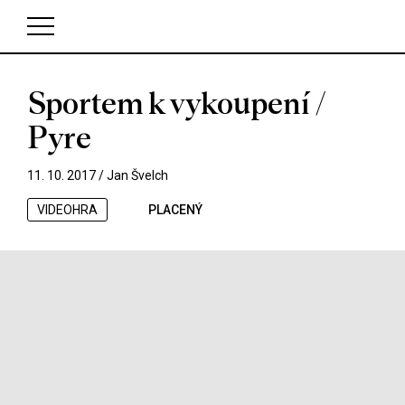
Sportem k vykoupení /
V košíku zatím nemáte žádné položky.
Pyre
11. 10. 2017 /
Jan Švelch
VIDEOHRA
PLACENÝ