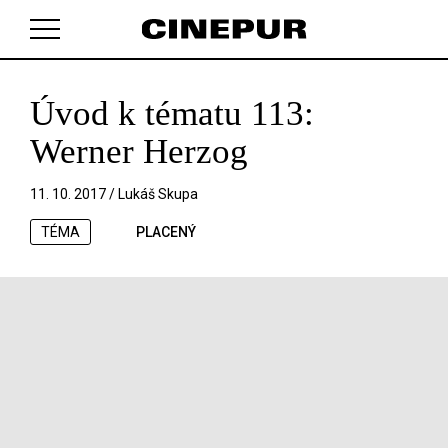
Úvod k tématu 113:
V košíku zatím nemáte žádné položky.
Werner Herzog
11. 10. 2017 /
Lukáš Skupa
TÉMA
PLACENÝ