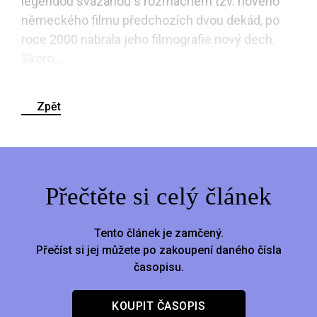
legendou svázanou s rozmachem tzv. nového
německého filmu předchozích dvou dekád, po
roce 2000 nabrala jeho filmografie nový dech.
Skoro...
Zpět
Přečtěte si celý článek
Tento článek je zamčený.
Přečíst si jej můžete po zakoupení daného čísla
časopisu.
KOUPIT ČASOPIS