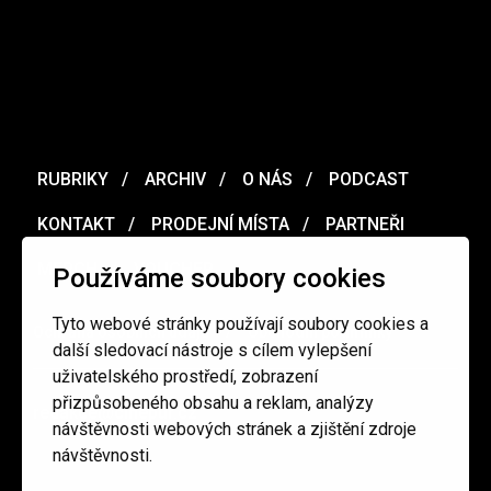
RUBRIKY
ARCHIV
O NÁS
PODCAST
KONTAKT
PRODEJNÍ MÍSTA
PARTNEŘI
MERCH
VOUCHER
Používáme soubory cookies
Tyto webové stránky používají soubory cookies a
Ochrana osobních údajů
/
Obchodní podmínky
další sledovací nástroje s cílem vylepšení
uživatelského prostředí, zobrazení
přizpůsobeného obsahu a reklam, analýzy
redakce@cinepur.cz
návštěvnosti webových stránek a zjištění zdroje
návštěvnosti.