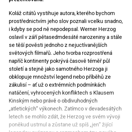
Koláž citátů vystihuje autora, kterého bychom
prostřednictvím jeho slov poznali vcelku snadno,
i kdyby se pod ně nepodepsal. Werner Herzog
oslavil v září pětasedmdesáté narozeniny a stále
se těší pověsti jednoho z nejuctívanějších
světových filmařů. Jeho tvorba rozprostřená
napříč kontinenty pokrývá časově téměř půl
století a stejně jako samotného Herzoga ji
obklopuje množství legend nebo příběhů ze
zákulisí – ať už o extrémních podmínkách
natáčení, vyhrocených konfliktech s Klausem
Kinským nebo právě o obdivuhodných
„atletických“ výkonech. Zatímco v devadesátých
letech se mohlo zdát, že Herzog ve svém vývoji
poněkud ustrnul a zůstane už spíš „jen“ žijící