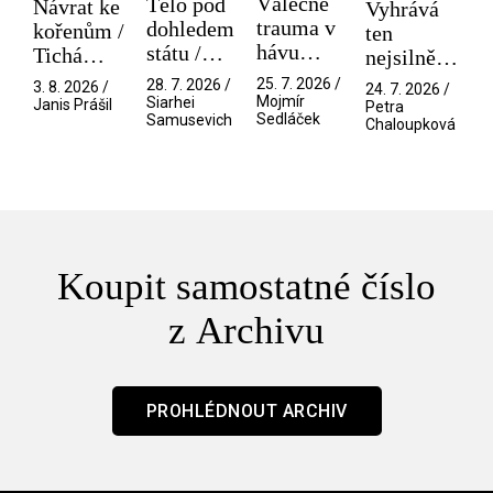
Válečné
Tělo pod
Návrat ke
Vyhrává
trauma v
dohledem
kořenům /
ten
hávu
státu /
Tichá
nejsilnější
spektáklu
Pramen
přítelkyně
/ V nitru
25. 7. 2026 /
28. 7. 2026 /
3. 8. 2026 /
24. 7. 2026 /
/ Odyssea
Mojmír
Siarhei
manosféry
Janis Prášil
Petra
Sedláček
Samusevich
Chaloupková
Koupit samostatné číslo
z Archivu
PROHLÉDNOUT ARCHIV