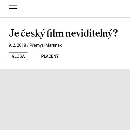
Je český film neviditelný?
V košíku zatím nemáte žádné položky.
9. 2. 2018 /
Přemysl Martinek
GLOSA
PLACENÝ