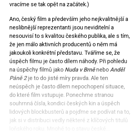
vracíme se tak opět na začátek.)
Ano, český film a především jeho nejkvalitnější a
neslibnější reprezentanti jsou neviditelní a
nesouvisí to s kvalitou českého publika, ale s tím,
že jen málo aktivních producentů o něm má
jakoukoli konkrétní představu. Tváříme se, že
úspěch filmu je často dílem náhody. Při pohledu
na úspěchy filmů jako
Nuda v Brně
nebo
Anděl
Páně 2
je to do jisté míry pravda. Ale ten
neúspěch je často dílem nepochopení situace,
do které film vstupuje. Ponechme stranou
souhrnná čísla, kondici českých kin a úspěch
lidových blockbusterů a pojďme se podívat na to,
jak si v distribuci vedly některé z klíčových titulů
loňského roku. Mnohé to o stavu české...