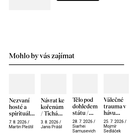
Mohlo by vás zajímat
Tělo pod
Válečné
Nezvaní
Návrat ke
dohledem
trauma v
hosté a
kořenům
státu /
hávu
spirituální
/ Tichá
Pramen
spektáklu
narušitelé
přítelkyně
28. 7. 2026 /
25. 7. 2026 /
7. 8. 2026 /
3. 8. 2026 /
/ Odyssea
z vesmíru
Siarhei
Mojmír
Martin Pleštil
Janis Prášil
Samusevich
Sedláček