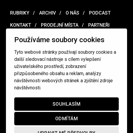
RUBRIKY
ARCHIV
O NÁS
PODCAST
KONTAKT
PRODEJNÍ MÍSTA
PARTNEŘI
MERCH
VOUCHER
Používáme soubory cookies
Tyto webové stránky používají soubory cookies a
Ochrana osobních údajů
/
Obchodní podmínky
další sledovací nástroje s cílem vylepšení
uživatelského prostředí, zobrazení
přizpůsobeného obsahu a reklam, analýzy
redakce@cinepur.cz
návštěvnosti webových stránek a zjištění zdroje
návštěvnosti.
SOUHLASÍM
ODMÍTÁM