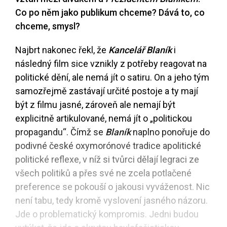
Co po něm jako publikum chceme? Dává to, co
chceme, smysl?
Najbrt nakonec řekl, že
Kancelář Blaník
i
následný film sice vznikly z potřeby reagovat na
politické dění, ale nemá jít o satiru. On a jeho tým
samozřejmě zastávají určité postoje a ty mají
být z filmu jasné, zároveň ale nemají být
explicitně artikulované, nemá jít o „politickou
propagandu“. Čímž se
Blaník
naplno ponořuje do
podivné české oxymorónové tradice apolitické
politické reflexe, v níž si tvůrci dělají legraci ze
všech politiků a přes své ne zcela potlačené
preference se pokouší o jakousi vyváženost. Nic
není tabu, tedy kromě vyslovení jasného názoru.
Jde o problematický kompromis. Jedni budou