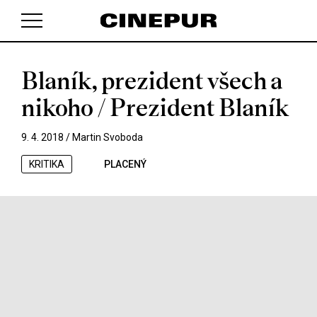
Blaník, prezident všech a
V košíku zatím nemáte žádné položky.
nikoho / Prezident Blaník
9. 4. 2018 /
Martin Svoboda
KRITIKA
PLACENÝ