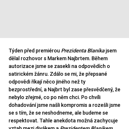
Týden před premiérou
Prezidenta Blaníka
jsem
dělal rozhovor s Markem Najbrtem. Během
autorizace jsme se zasekli na odpovědích o
satirickém žánru. Zdálo se mi, že přepsané
odpovědi říkají něco jiného než ty
bezprostřední, a Najbrt byl zase přesvědčený, že
nebylo zřejmé, co po něm chci. Po chvíli
dohadování jsme našli kompromis a rozešli jsme
se s tím, že se neshodneme, ale budeme se
respektovat. Tahle anekdota možná zachycuje
vztah mezi divákem a
Prezidentem Blaníkem
.