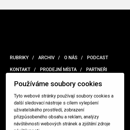
RUBRIKY
ARCHIV
O NÁS
PODCAST
KONTAKT
PRODEJNÍ MÍSTA
PARTNEŘI
MERCH
VOUCHER
Používáme soubory cookies
Tyto webové stránky používají soubory cookies a
Ochrana osobních údajů
/
Obchodní podmínky
další sledovací nástroje s cílem vylepšení
uživatelského prostředí, zobrazení
přizpůsobeného obsahu a reklam, analýzy
redakce@cinepur.cz
návštěvnosti webových stránek a zjištění zdroje