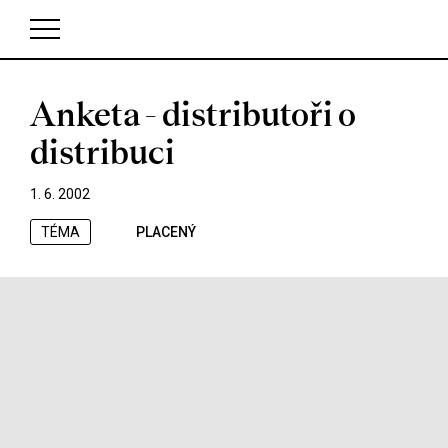
Anketa - distributoři o
V košíku zatím nemáte žádné položky.
distribuci
1. 6. 2002
TÉMA
PLACENÝ