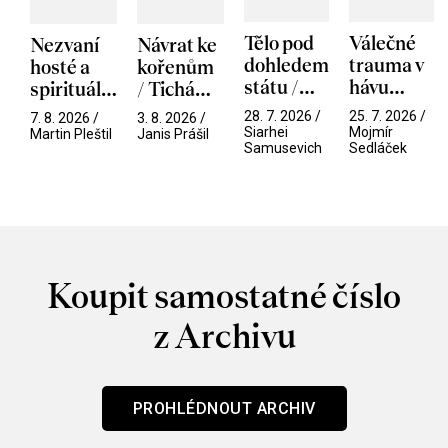
Tělo pod
Válečné
Nezvaní
Návrat ke
dohledem
trauma v
hosté a
kořenům
státu /
hávu
spirituální
/ Tichá
Pramen
spektáklu
narušitelé
přítelkyně
28. 7. 2026 /
25. 7. 2026 /
7. 8. 2026 /
3. 8. 2026 /
/ Odyssea
z vesmíru
Siarhei
Mojmír
Martin Pleštil
Janis Prášil
Samusevich
Sedláček
/ Mouchy
Koupit samostatné číslo
z Archivu
PROHLÉDNOUT ARCHIV