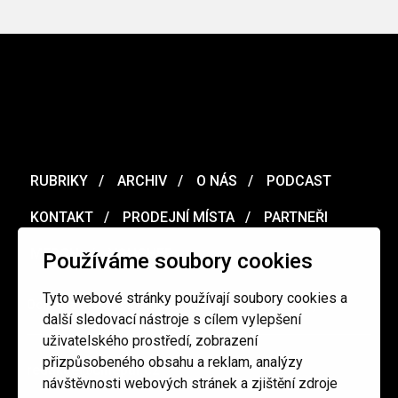
RUBRIKY
ARCHIV
O NÁS
PODCAST
KONTAKT
PRODEJNÍ MÍSTA
PARTNEŘI
MERCH
VOUCHER
Používáme soubory cookies
Tyto webové stránky používají soubory cookies a
Ochrana osobních údajů
/
Obchodní podmínky
další sledovací nástroje s cílem vylepšení
uživatelského prostředí, zobrazení
přizpůsobeného obsahu a reklam, analýzy
redakce@cinepur.cz
návštěvnosti webových stránek a zjištění zdroje