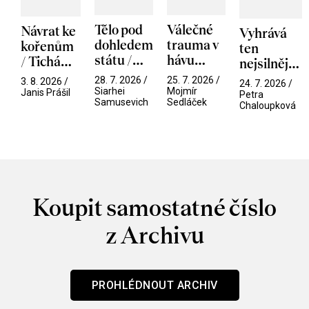
Tělo pod
Válečné
Návrat ke
Vyhrává
dohledem
trauma v
kořenům
ten
státu /
hávu
/ Tichá
nejsilnější
Pramen
spektáklu
přítelkyně
/ V nitru
28. 7. 2026 /
25. 7. 2026 /
3. 8. 2026 /
24. 7. 2026 /
/ Odyssea
Siarhei
Mojmír
manosféry
Janis Prášil
Petra
Samusevich
Sedláček
Chaloupková
Koupit samostatné číslo
z Archivu
PROHLÉDNOUT ARCHIV