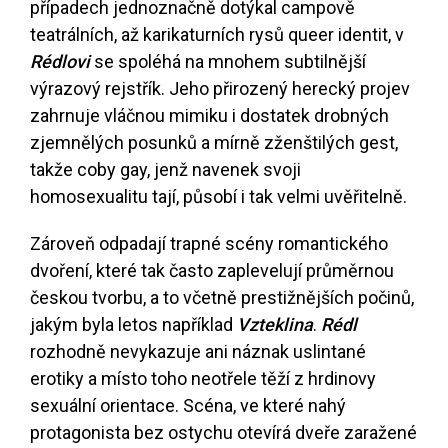
případech jednoznačně dotýkal campově
teatrálních, až karikaturních rysů queer identit, v
Rédlovi
se spoléhá na mnohem subtilnější
výrazový rejstřík. Jeho přirozený herecký projev
zahrnuje vláčnou mimiku i dostatek drobných
zjemnělých posunků a mírně zženštilých gest,
takže coby gay, jenž navenek svoji
homosexualitu tají, působí i tak velmi uvěřitelně.
Zároveň odpadají trapné scény romantického
dvoření, které tak často zaplevelují průměrnou
českou tvorbu, a to včetně prestižnějších počinů,
jakým byla letos například
Vzteklina
.
Rédl
rozhodně nevykazuje ani náznak uslintané
erotiky a místo toho neotřele těží z hrdinovy
sexuální orientace. Scéna, ve které nahý
protagonista bez ostychu otevírá dveře zaražené