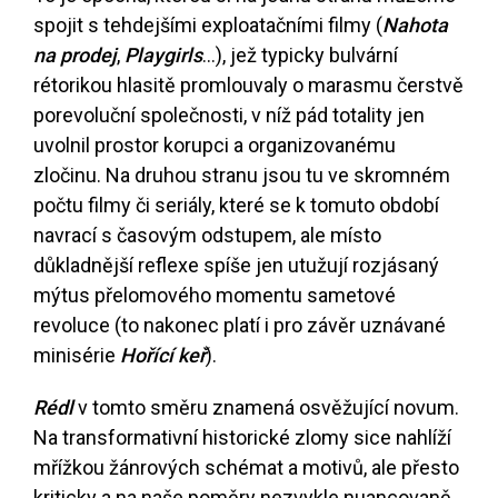
spojit s tehdejšími exploatačními filmy (
Nahota
na prodej
,
Playgirls
…), jež typicky bulvární
rétorikou hlasitě promlouvaly o marasmu čerstvě
porevoluční společnosti, v níž pád totality jen
uvolnil prostor korupci a organizovanému
zločinu. Na druhou stranu jsou tu ve skromném
počtu filmy či seriály, které se k tomuto období
navrací s časovým odstupem, ale místo
důkladnější reflexe spíše jen utužují rozjásaný
mýtus přelomového momentu sametové
revoluce (to nakonec platí i pro závěr uznávané
minisérie
Hořící keř
).
Rédl
v tomto směru znamená osvěžující novum.
Na transformativní historické zlomy sice nahlíží
mřížkou žánrových schémat a motivů, ale přesto
kriticky a na naše poměry nezvykle nuancovaně.