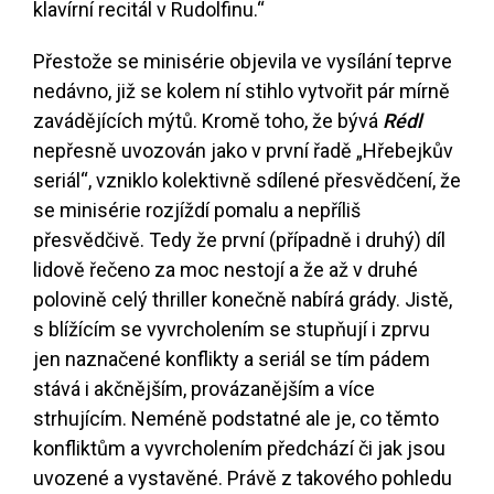
klavírní recitál v Rudolfinu.“
Přestože se minisérie objevila ve vysílání teprve
nedávno, již se kolem ní stihlo vytvořit pár mírně
zavádějících mýtů. Kromě toho, že bývá
Rédl
nepřesně uvozován jako v první řadě „Hřebejkův
seriál“, vzniklo kolektivně sdílené přesvědčení, že
se minisérie rozjíždí pomalu a nepříliš
přesvědčivě. Tedy že první (případně i druhý) díl
lidově řečeno za moc nestojí a že až v druhé
polovině celý thriller konečně nabírá grády. Jistě,
s blížícím se vyvrcholením se stupňují i zprvu
jen naznačené konflikty a seriál se tím pádem
stává i akčnějším, provázanějším a více
strhujícím. Neméně podstatné ale je, co těmto
konfliktům a vyvrcholením předchází či jak jsou
uvozené a vystavěné. Právě z takového pohledu