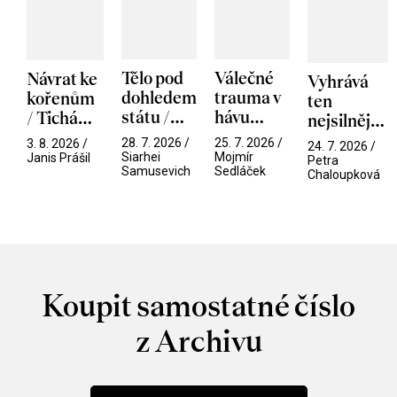
Tělo pod
Válečné
Návrat ke
Vyhrává
dohledem
trauma v
kořenům
ten
státu /
hávu
/ Tichá
nejsilnější
Pramen
spektáklu
přítelkyně
/ V nitru
28. 7. 2026 /
25. 7. 2026 /
3. 8. 2026 /
24. 7. 2026 /
/ Odyssea
Siarhei
Mojmír
manosféry
Janis Prášil
Petra
Samusevich
Sedláček
Chaloupková
Koupit samostatné číslo
z Archivu