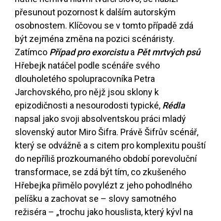
přesunout pozornost k dalším autorským
osobnostem. Klíčovou se v tomto případě zdá
být zejména změna na pozici scénáristy.
Zatímco
Případ pro exorcistu
a
Pět mrtvých psů
Hřebejk natáčel podle scénáře svého
dlouholetého spolupracovníka Petra
Jarchovského, pro nějž jsou sklony k
epizodičnosti a nesourodosti typické,
Rédla
napsal jako svoji absolventskou práci mladý
slovenský autor Miro Šifra. Právě Šifrův scénář,
který se odvážně a s citem pro komplexitu pouští
do nepříliš prozkoumaného období porevoluční
transformace, se zdá být tím, co zkušeného
Hřebejka přimělo povylézt z jeho pohodlného
pelíšku a zachovat se – slovy samotného
režiséra – „trochu jako houslista, který kývl na