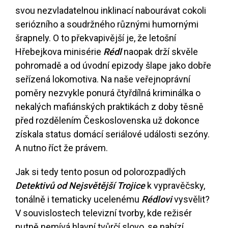
svou nezvladatelnou inklinací nabourávat cokoli
seriózního a soudržného různými humornými
šrapnely. O to překvapivější je, že letošní
Hřebejkova minisérie
Rédl
naopak drží skvěle
pohromadě a od úvodní epizody šlape jako dobře
seřízená lokomotiva. Na naše veřejnoprávní
poměry nezvykle ponurá čtyřdílná kriminálka o
nekalých mafiánských praktikách z doby těsně
před rozdělením Československa už dokonce
získala status domácí seriálové události sezóny.
A nutno říct že právem.
Jak si tedy tento posun od polorozpadlých
Detektivů od Nejsvětější Trojice
k vypravěčsky,
tonálně i tematicky ucelenému
Rédlovi
vysvělit?
V souvislostech televizní tvorby, kde režisér
nutně nemívá hlavní tvůrčí slovo, se nabízí