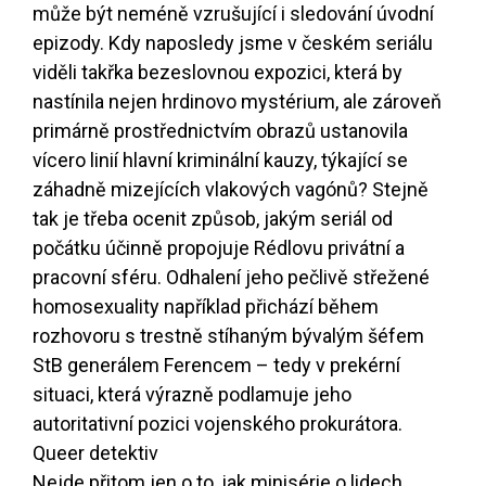
může být neméně vzrušující i sledování úvodní
epizody. Kdy naposledy jsme v českém seriálu
viděli takřka bezeslovnou expozici, která by
nastínila nejen hrdinovo mystérium, ale zároveň
primárně prostřednictvím obrazů ustanovila
vícero linií hlavní kriminální kauzy, týkající se
záhadně mizejících vlakových vagónů? Stejně
tak je třeba ocenit způsob, jakým seriál od
počátku účinně propojuje Rédlovu privátní a
pracovní sféru. Odhalení jeho pečlivě střežené
homosexuality například přichází během
rozhovoru s trestně stíhaným bývalým šéfem
StB generálem Ferencem – tedy v prekérní
situaci, která výrazně podlamuje jeho
autoritativní pozici vojenského prokurátora.
Queer detektiv
Nejde přitom jen o to, jak minisérie o lidech,