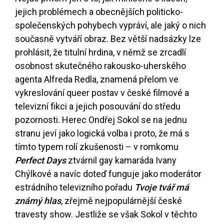
jejich problémech a obecnějších politicko-
společenských pohybech vypráví, ale jaký o nich
současně vytváří obraz. Bez větší nadsázky lze
prohlásit, že titulní hrdina, v němž se zrcadlí
osobnost skutečného rakousko-uherského
agenta Alfreda Redla, znamená přelom ve
vykreslování queer postav v české filmové a
televizní fikci a jejich posouvání do středu
pozornosti. Herec Ondřej Sokol se na jednu
stranu jeví jako logická volba i proto, že má s
tímto typem rolí zkušenosti – v romkomu
Perfect Days
ztvárnil gay kamaráda Ivany
Chýlkové a navíc doteď funguje jako moderátor
estrádního televizního pořadu
Tvoje tvář má
známý hlas
, zřejmě nejpopulárnější české
travesty show. Jestliže se však Sokol v těchto