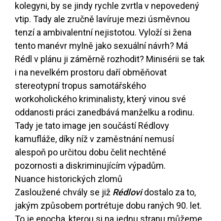
kolegyni, by se jindy rychle zvrtla v nepovedený
vtip. Tady ale zručně lavíruje mezi úsměvnou
tenzí a ambivalentní nejistotou. Vyloží si žena
tento manévr mylně jako sexuální návrh? Má
Rédl v plánu ji záměrně rozhodit? Minisérii se tak
i na nevelkém prostoru daří obměňovat
stereotypní tropus samotářského
workoholického kriminalisty, který vinou své
oddanosti práci zanedbává manželku a rodinu.
Tady je tato image jen součástí Rédlovy
kamufláže, díky níž v zaměstnání nemusí
alespoň po určitou dobu čelit nechtěné
pozornosti a diskriminujícím výpadům.
Nuance historických zlomů
Zasloužené chvály se již
Rédlovi
dostalo za to,
jakým způsobem portrétuje dobu raných 90. let.
To je epocha, kterou si na jednu stranu můžeme