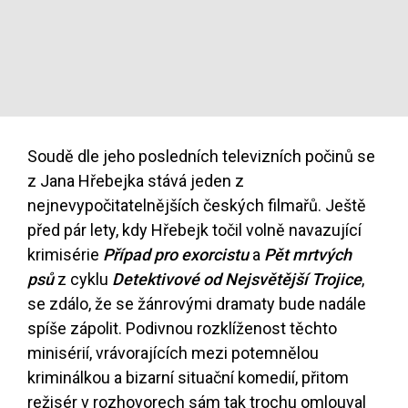
Soudě dle jeho posledních televizních počinů se
z Jana Hřebejka stává jeden z
nejnevypočitatelnějších českých filmařů. Ještě
před pár lety, kdy Hřebejk točil volně navazující
krimisérie
Případ pro exorcistu
a
Pět mrtvých
psů
z cyklu
Detektivové od Nejsvětější Trojice
,
se zdálo, že se žánrovými dramaty bude nadále
spíše zápolit. Podivnou rozklíženost těchto
minisérií, vrávorajících mezi potemnělou
kriminálkou a bizarní situační komedií, přitom
režisér v rozhovorech sám tak trochu omlouval