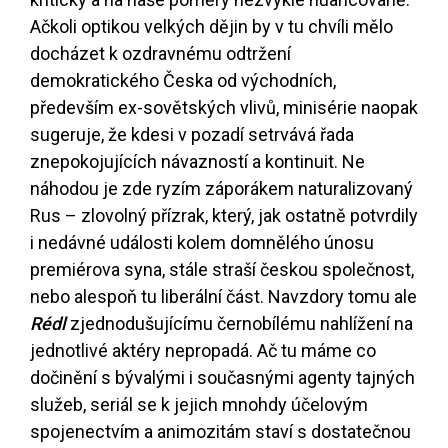
Ačkoli optikou velkých dějin by v tu chvíli mělo
docházet k ozdravnému odtržení
demokratického Česka od východních,
především ex-sovětských vlivů, minisérie naopak
sugeruje, že kdesi v pozadí setrvává řada
znepokojujících návazností a kontinuit. Ne
náhodou je zde ryzím záporákem naturalizovaný
Rus – zlovolný přízrak, který, jak ostatně potvrdily
i nedávné události kolem domnělého únosu
premiérova syna, stále straší českou společnost,
nebo alespoň tu liberální část. Navzdory tomu ale
Rédl
zjednodušujícímu černobílému nahlížení na
jednotlivé aktéry nepropadá. Ač tu máme co
dočinění s bývalými i současnými agenty tajných
služeb, seriál se k jejich mnohdy účelovým
spojenectvím a animozitám staví s dostatečnou