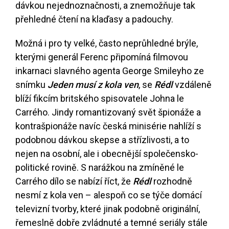
dávkou nejednoznačnosti, a znemožňuje tak
přehledné čtení na klaďasy a padouchy.
Možná i pro ty velké, často neprůhledné brýle,
kterými generál Ferenc připomíná filmovou
inkarnaci slavného agenta George Smileyho ze
snímku
Jeden musí z kola ven
, se
Rédl
vzdáleně
blíží fikcím britského spisovatele Johna le
Carrého. Jindy romantizovaný svět špionáže a
kontrašpionáže navíc česká minisérie nahlíží s
podobnou dávkou skepse a střízlivosti, a to
nejen na osobní, ale i obecnější společensko-
politické rovině. S narážkou na zmíněné le
Carrého dílo se nabízí říct, že
Rédl
rozhodně
nesmí z kola ven – alespoň co se týče domácí
televizní tvorby, které jinak podobně originální,
řemeslně dobře zvládnuté a temné seriály stále