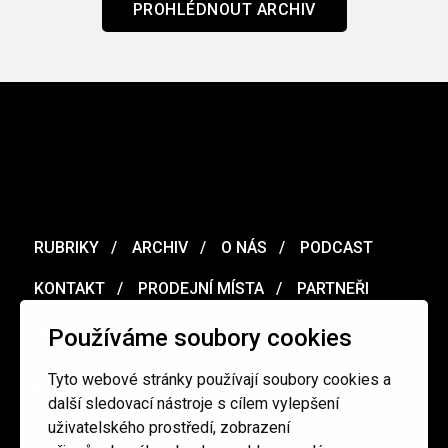
PROHLÉDNOUT ARCHIV
RUBRIKY
ARCHIV
O NÁS
PODCAST
KONTAKT
PRODEJNÍ MÍSTA
PARTNEŘI
MERCH
VOUCHER
Používáme soubory cookies
Tyto webové stránky používají soubory cookies a
Ochrana osobních údajů
/
Obchodní podmínky
další sledovací nástroje s cílem vylepšení
uživatelského prostředí, zobrazení