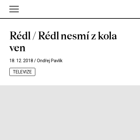
Rédl / Rédl nesmí z kola
V košíku zatím nemáte žádné položky.
ven
18. 12. 2018 /
Ondřej Pavlík
TELEVIZE