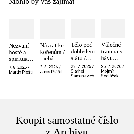
Mohlo by vás zajímat
Tělo pod
Válečné
Návrat ke
Nezvaní
dohledem
trauma v
kořenům /
hosté a
státu /
hávu
Tichá
spirituální
Pramen
spektáklu
přítelkyně
narušitelé
28. 7. 2026 /
25. 7. 2026 /
3. 8. 2026 /
7. 8. 2026 /
/ Odyssea
z vesmíru
Siarhei
Mojmír
Janis Prášil
Martin Pleštil
Samusevich
Sedláček
/ Mouchy
Koupit samostatné číslo
z Archivu