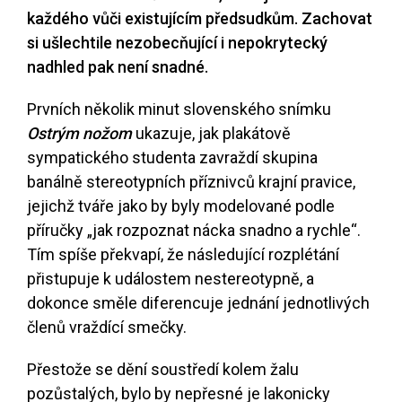
každého vůči existujícím předsudkům. Zachovat
si ušlechtile nezobecňující i nepokrytecký
nadhled pak není snadné.
Prvních několik minut slovenského snímku
Ostrým nožom
ukazuje, jak plakátově
sympatického studenta zavraždí skupina
banálně stereotypních příznivců krajní pravice,
jejichž tváře jako by byly modelované podle
příručky „jak rozpoznat nácka snadno a rychle“.
Tím spíše překvapí, že následující rozplétání
přistupuje k událostem nestereotypně, a
dokonce směle diferencuje jednání jednotlivých
členů vraždící smečky.
Přestože se dění soustředí kolem žalu
pozůstalých, bylo by nepřesné je lakonicky