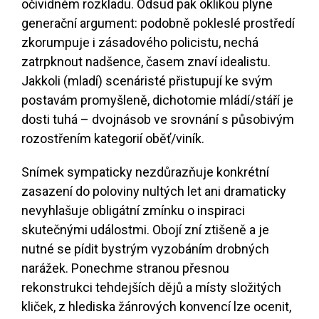
očividném rozkladu. Odsud pak oklikou plyne
generační argument: podobně pokleslé prostředí
zkorumpuje i zásadového policistu, nechá
zatrpknout nadšence, časem znaví idealistu.
Jakkoli (mladí) scenáristé přistupují ke svým
postavám promyšleně, dichotomie mládí/stáří je
dosti tuhá – dvojnásob ve srovnání s působivým
rozostřením kategorií oběť/viník.
Snímek sympaticky nezdůrazňuje konkrétní
zasazení do poloviny nultých let ani dramaticky
nevyhlašuje obligátní zmínku o inspiraci
skutečnými událostmi. Obojí zní ztišeně a je
nutné se pídit bystrým vyzobáním drobných
narážek. Ponechme stranou přesnou
rekonstrukci tehdejších dějů a místy složitých
kliček, z hlediska žánrových konvencí lze ocenit,