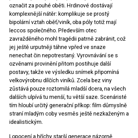
označit za pouhé oběti. Hrdinové dostávají
komplexnější nátěr: komplikuje se prostý
bipolární vztah oběť/viník, oba póly totiž mají
leccos společného. Především otec
zavražděného mohl tragédii patrně zabránit, což
jej ještě urputněji táhne vpřed ve snaze
nenechat čin nepotrestaný. Vyrovnávání se s
ozvěnami provinění přitom postihuje další
postavy, takže ve výsledku snímek připomíná
velkovýrobnu dílčích viníků. Zcela bez viny
zůstává pouze roztomilá mladší dcera, na všech
dalších ulpívá tu menší, tu větší saze. Scenáristé
tím hloubí určitý generační příkop: film důmyslně
straní mladým coby vesměs ještě nezkaženým a
idealistickým.
Lopocení a hříchy starší generace názorně