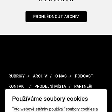
PROHLÉDNOUT ARCHIV
RUBRIKY
ARCHIV
O NÁS
PODCAST
KONTAKT
PRODEJNÍ MÍSTA
PARTNEŘI
MERCH
VOUCHER
Používáme soubory cookies
Tyto webové stránky používají soubory cookies a
Ochrana osobních údajů
/
Obchodní podmínky