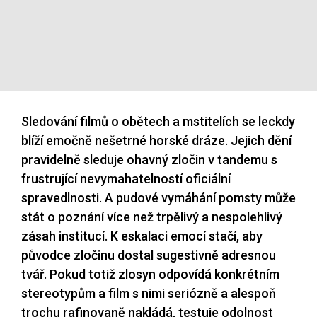
Sledování filmů o obětech a mstitelích se leckdy
blíží emočně nešetrné horské dráze. Jejich dění
pravidelně sleduje ohavný zločin v tandemu s
frustrující nevymahatelností oficiální
spravedlnosti. A pudové vymáhání pomsty může
stát o poznání více než trpělivý a nespolehlivý
zásah institucí. K eskalaci emocí stačí, aby
původce zločinu dostal sugestivně adresnou
tvář. Pokud totiž zlosyn odpovídá konkrétním
stereotypům a film s nimi seriózně a alespoň
trochu rafinovaně nakládá, testuje odolnost