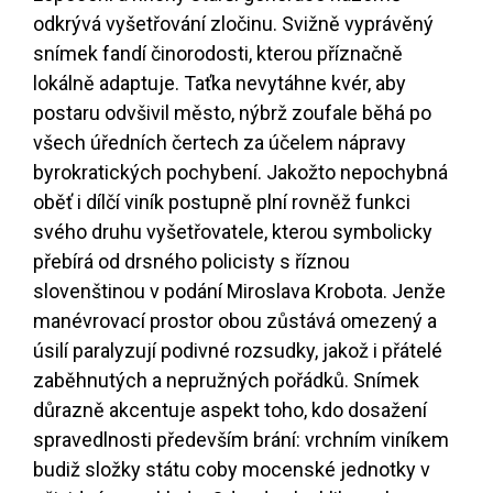
odkrývá vyšetřování zločinu. Svižně vyprávěný
snímek fandí činorodosti, kterou příznačně
lokálně adaptuje. Taťka nevytáhne kvér, aby
postaru odvšivil město, nýbrž zoufale běhá po
všech úředních čertech za účelem nápravy
byrokratických pochybení. Jakožto nepochybná
oběť i dílčí viník postupně plní rovněž funkci
svého druhu vyšetřovatele, kterou symbolicky
přebírá od drsného policisty s říznou
slovenštinou v podání Miroslava Krobota. Jenže
manévrovací prostor obou zůstává omezený a
úsilí paralyzují podivné rozsudky, jakož i přátelé
zaběhnutých a nepružných pořádků. Snímek
důrazně akcentuje aspekt toho, kdo dosažení
spravedlnosti především brání: vrchním viníkem
budiž složky státu coby mocenské jednotky v