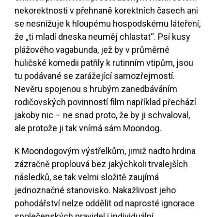
nekorektnosti v přehnaně korektních časech ani
se nesnižuje k hloupému hospodskému láteření,
že „ti mladí dneska neuměj chlastat“. Psí kusy
plážového vagabunda, jež by v průměrné
huličské komedii patřily k rutinním vtipům, jsou
tu podávané se zarážející samozřejmostí.
Nevěru spojenou s hrubým zanedbáváním
rodičovských povinností film například přechází
jakoby nic – ne snad proto, že by ji schvaloval,
ale protože ji tak vnímá sám Moondog.
K Moondogovým výstřelkům, jimiž nadto hrdina
zázračně proplouvá bez jakýchkoli trvalejších
následků, se tak velmi složitě zaujímá
jednoznačné stanovisko. Nakažlivost jeho
pohodářství nelze oddělit od naprosté ignorace
společenských pravidel i individuální