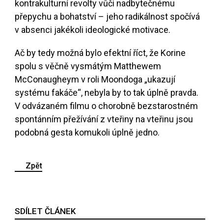
kontrakulturní revolty vůči nadbytečnému
přepychu a bohatství – jeho radikálnost spočívá
v absenci jakékoli ideologické motivace.
Ač by tedy možná bylo efektní říct, že Korine
spolu s věčně vysmátým Matthewem
McConaugheym v roli Moondoga „ukazují
systému fakáče“, nebyla by to tak úplně pravda.
V odvázaném filmu o chorobně bezstarostném
spontánním přežívání z vteřiny na vteřinu jsou
podobná gesta komukoli úplně jedno.
Zpět
SDÍLET ČLÁNEK