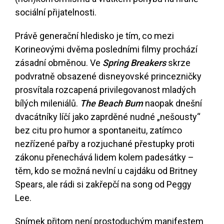
sociální přijatelnosti.
Právě generační hledisko je tím, co mezi
Korineovými dvěma posledními filmy prochází
zásadní obměnou. Ve
Spring Breakers
skrze
podvratně obsazené disneyovské princezničky
prosvítala rozcapená privilegovanost mladých
bílých mileniálů.
The Beach Bum
naopak dnešní
dvacátníky líčí jako zaprděné nudné „nešousty“
bez citu pro humor a spontaneitu, zatímco
nezřízené pařby a rozjuchané přestupky proti
zákonu přenechává lidem kolem padesátky –
těm, kdo se možná nevlní u cajdáku od Britney
Spears, ale rádi si zakřepčí na song od Peggy
Lee.
Snímek přitom není prostoduchým manifestem