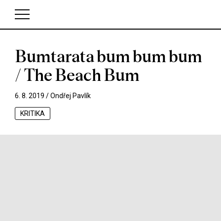
Bumtarata bum bum bum
V košíku zatím nemáte žádné položky.
/ The Beach Bum
6. 8. 2019 /
Ondřej Pavlík
KRITIKA