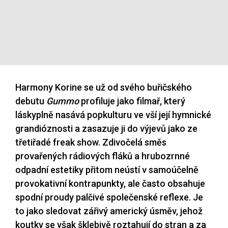
Harmony Korine se už od svého buřičského
debutu
Gummo
profiluje jako filmař, který
láskyplně nasává popkulturu ve vší její hymnické
grandióznosti a zasazuje ji do výjevů jako ze
třetiřadé freak show. Zdivočelá směs
provařených rádiových fláků a hrubozrnné
odpadní estetiky přitom neústí v samoúčelně
provokativní kontrapunkty, ale často obsahuje
spodní proudy palčivé společenské reflexe. Je
to jako sledovat zářivý americký úsměv, jehož
koutky se však šklebivě roztahují do stran a za