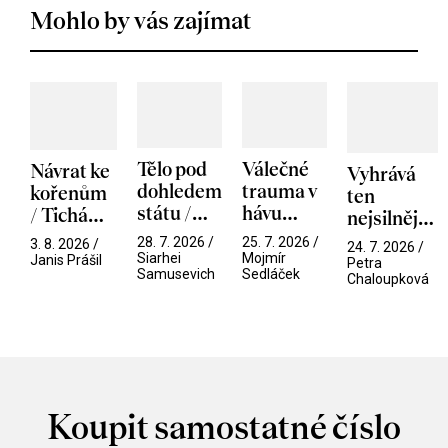
Mohlo by vás zajímat
Tělo pod
Válečné
Návrat ke
Vyhrává
dohledem
trauma v
kořenům
ten
státu /
hávu
/ Tichá
nejsilnější
Pramen
spektáklu
přítelkyně
/ V nitru
28. 7. 2026 /
25. 7. 2026 /
3. 8. 2026 /
24. 7. 2026 /
/ Odyssea
Siarhei
Mojmír
manosféry
Janis Prášil
Petra
Samusevich
Sedláček
Chaloupková
Koupit samostatné číslo