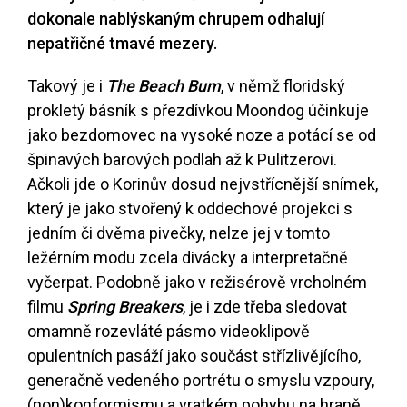
dokonale nablýskaným chrupem odhalují
nepatřičné tmavé mezery.
Takový je i
The Beach Bum
, v němž floridský
prokletý básník s přezdívkou Moondog účinkuje
jako bezdomovec na vysoké noze a potácí se od
špinavých barových podlah až k Pulitzerovi.
Ačkoli jde o Korinův dosud nejvstřícnější snímek,
který je jako stvořený k oddechové projekci s
jedním či dvěma pivečky, nelze jej v tomto
ležérním modu zcela divácky a interpretačně
vyčerpat. Podobně jako v režisérově vrcholném
filmu
Spring Breakers
, je i zde třeba sledovat
omamně rozevláté pásmo videoklipově
opulentních pasáží jako součást střízlivějícího,
generačně vedeného portrétu o smyslu vzpoury,
(non)konformismu a vratkém pohybu na hraně