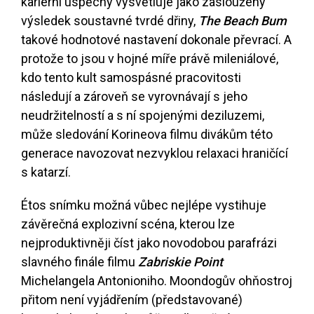
kariérní úspěchy vysvětluje jako zasloužený
výsledek soustavné tvrdé dřiny,
The Beach Bum
takové hodnotové nastavení dokonale převrací. A
protože to jsou v hojné míře právě mileniálové,
kdo tento kult samospásné pracovitosti
následují a zároveň se vyrovnávají s jeho
neudržitelností a s ní spojenými deziluzemi,
může sledování Korineova filmu divákům této
generace navozovat nezvyklou relaxaci hraničící
s katarzí.
Étos snímku možná vůbec nejlépe vystihuje
závěrečná explozivní scéna, kterou lze
nejproduktivněji číst jako novodobou parafrázi
slavného finále filmu
Zabriskie Point
Michelangela Antonioniho. Moondogův ohňostroj
přitom není vyjádřením (představované)