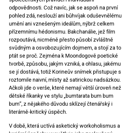
odpovědnosti. Což navíc, jak se aspoň na první
pohled zdá, neslouží ani bůhvíjak oduševnělému
umění ani vznešeným ideálům, nýbrž celkem
přízemnímu hédonismu. Bakchanálie, jež film
rozpoutává, nicméně přesto působí zvláštně
svůdným a osvobozujícím dojmem, a stojí za to
ptát se proč. Zejména k Moondogově poetické
tvorbě, způsobu, jakým vzniká, a ohlasu, jakému
se jí dostává, totiž Korineův snímek přistupuje s
roztomile naivní, místy až satirickou nadsázkou.
Ačkoli jde o verše, které nemají větší úroveň než
dětské říkanky ve stylu „bumtarata bum bum
bum“, z nějakého důvodu sklízejí čtenářský i
literárně-kritický úspěch.
V době, která uctívá asketický workoholismus a