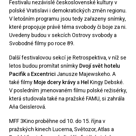
Festivalu nezávislé československé kultury v
polské Vratislavi i demokratických změn regionu.
V letošním programu jsou tedy zařazeny snímky,
které propojuje právě téma svobody či boje za ni.
Uvedeny budou v sekcích Ostrovy svobody a
Svobodné filmy po roce 89.
Další festivalovou sekcí je Retrospektiva, v níž se
letos budou promítat snímky
Dvojí svět hotelu
Pacifik
a
Excentrici
Janusze Majewskeho. A
také filmy
Moje dcery krávy
a
Hel
Kingy Debské.
V posledním jmenovaném filmu polské režisérky,
která studovala také na pražské FAMU, si zahrála
Aňa Geislerová.
MFF 3Kino proběhne od 10. do 15. října v
pražských kinech Lucerna, Světozor, Atlas a