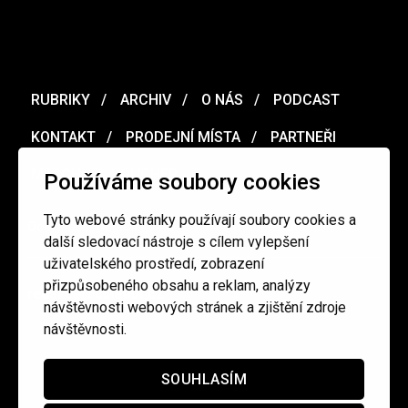
RUBRIKY
ARCHIV
O NÁS
PODCAST
KONTAKT
PRODEJNÍ MÍSTA
PARTNEŘI
MERCH
VOUCHER
Používáme soubory cookies
Tyto webové stránky používají soubory cookies a
Ochrana osobních údajů
/
Obchodní podmínky
další sledovací nástroje s cílem vylepšení
uživatelského prostředí, zobrazení
přizpůsobeného obsahu a reklam, analýzy
redakce@cinepur.cz
návštěvnosti webových stránek a zjištění zdroje
návštěvnosti.
SOUHLASÍM