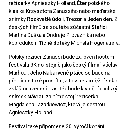
režisérky Agnieszky Holland,
Éter
polského
klasika Krzysztofa Zanussiho nebo maďarské
snímky
Rozkvetlé údolí
,
Trezor
a
Jeden den
. Z
českých filmů se soutěže zúčastní
Staříci
Martina Duška a Ondřeje Provazníka nebo
koprodukční
Tiché doteky
Michala Hogenauera.
Polský režisér Zanussi bude zároveň hostem
festivalu 3Kino, stejně jako český filmař Václav
Marhoul. Jeho
Nabarvené ptáče
se bude na
přehlídce také promítat, a to v nesoutěžní sekci
Zvláštní uvedení. Tamtéž bude k vidění i polský
snímek
Návrat
, za nímž stojí režisérka
Magdalena Lazarkiewicz, která je sestrou
Agnieszky Holland.
Festival také připomene 30. výročí konání