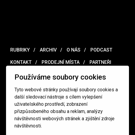
RUBRIKY
ARCHIV
O NÁS
PODCAST
KONTAKT
PRODEJNÍ MÍSTA
PARTNEŘI
MERCH
VOUCHER
Používáme soubory cookies
Tyto webové stránky používají soubory cookies a
Ochrana osobních údajů
/
Obchodní podmínky
další sledovací nástroje s cílem vylepšení
uživatelského prostředí, zobrazení
přizpůsobeného obsahu a reklam, analýzy
redakce@cinepur.cz
návštěvnosti webových stránek a zjištění zdroje
návštěvnosti.