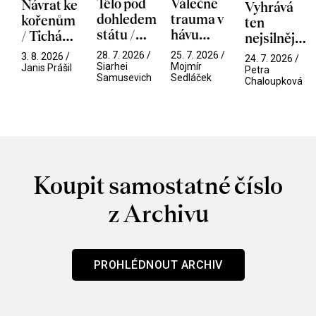
Tělo pod
Válečné
Návrat ke
Vyhrává
dohledem
trauma v
kořenům
ten
státu /
hávu
/ Tichá
nejsilnější
Pramen
spektáklu
přítelkyně
/ V nitru
28. 7. 2026 /
25. 7. 2026 /
3. 8. 2026 /
24. 7. 2026 /
/ Odyssea
Siarhei
Mojmír
manosféry
Janis Prášil
Petra
Samusevich
Sedláček
Chaloupková
Koupit samostatné číslo
z Archivu
PROHLÉDNOUT ARCHIV