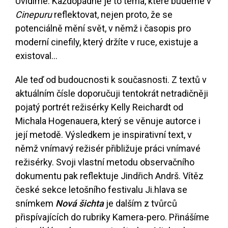
Uvidíme. Každopádně je to téma, které budeme v
Cinepuru
reflektovat, nejen proto, že se
potenciálně mění svět, v němž i časopis pro
moderní cinefily, který držíte v ruce, existuje a
existoval...
Ale teď od budoucnosti k současnosti. Z textů v
aktuálním čísle doporučuji tentokrát netradičněji
pojatý portrét režisérky Kelly Reichardt od
Michala Hogenauera, který se věnuje autorce i
její metodě. Výsledkem je inspirativní text, v
němž vnímavý režisér přibližuje práci vnímavé
režisérky. Svoji vlastní metodu observačního
dokumentu pak reflektuje Jindřich Andrš. Vítěz
české sekce letošního festivalu Ji.hlava se
snímkem
Nová šichta
je dalším z tvůrců
přispívajících do rubriky Kamera-pero. Přinášíme