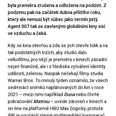
byla premiéra zrušena a odložena na podzim. Z
podzimu pak na začátek dubna příštího roku,
který ale nemusí být vůbec jako termín jistý.
Agent 007 tak se zavřenými globálními kiny visí
ve vzduchu a čeká.
Kdy se kina otevřou a zda se jich otevře tolik a na
tak podstatných trzích, aby studio dalo
velkofilmu, pro nějž je premiéra v kinech zásadní
nejen finančně, ale i z hlediska vytváření identity
události, zelenou. Naopak nečekají filmy studia
Warner Bros. To minulý týden oznámilo, že všech
sedmnáct snímků naplánovaných do kin v roce
2021 – mezi nimi například
Duna
nebo čtvrté
pokračování
Matrixu
– uvede zároveň v kinech a
on-line na platformě HBO Max (logicky, protože
WB je součástí stejné multimediální korporace).