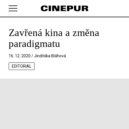
Zavřená kina a změna
V košíku zatím nemáte žádné položky.
paradigmatu
16. 12. 2020 /
Jindřiška Bláhová
EDITORIAL