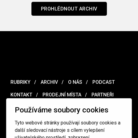
PROHLÉDNOUT ARCHIV
RUBRIKY
ARCHIV
O NÁS
PODCAST
KONTAKT
PRODEJNÍ MÍSTA
PARTNEŘI
MERCH
VOUCHER
Používáme soubory cookies
Tyto webové stránky používají soubory cookies a
Ochrana osobních údajů
/
Obchodní podmínky
další sledovací nástroje s cílem vylepšení
uživatelského prostředí, zobrazení