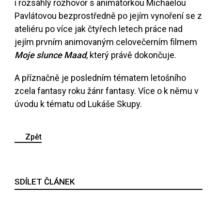
i rozsáhlý rozhovor s animátorkou Michaelou
Pavlátovou bezprostředně po jejím vynoření se z
ateliéru po více jak čtyřech letech práce nad
jejím prvním animovaným celovečerním filmem
Moje slunce Maad
, který právě dokončuje.
A příznačně je posledním tématem letošního
zcela fantasy roku žánr fantasy. Více o k němu v
úvodu k tématu od Lukáše Skupy.
Zpět
SDÍLET ČLÁNEK