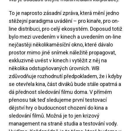
To je naprosto zásadní zpráva, která mění jedno
stěžejní paradigma uvádění – pro kinaře, pro on-
line distribuci, pro celý ekosystém. Doposud totiž
bylo mezi uvedením v kinech a uvedením on-line
nejčastěji několikaměsíční okno, které dávalo
prostor mimo jiné snímek náležitě propagovat,
exkluzivně uvést v kinech i vytěžit z něj na
několika odstupňovaných úrovních. WB
zdůvodňuje rozhodnutí předpokladem, že i kdyby
se otevřela kina, část diváků bude stále opatrná a
dá přednost sledování filmu doma. V přímém
přenosu tak teď sledujeme první testovací
dějství hry o budoucnost chození do kina a
sledování filmů. Možná je to jen krizový
management na straně studia a testování vody.