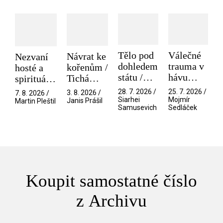
Tělo pod
Válečné
Návrat ke
Nezvaní
dohledem
trauma v
kořenům /
hosté a
státu /
hávu
Tichá
spirituální
Pramen
spektáklu
přítelkyně
narušitelé
28. 7. 2026 /
25. 7. 2026 /
3. 8. 2026 /
7. 8. 2026 /
/ Odyssea
z vesmíru
Siarhei
Mojmír
Janis Prášil
Martin Pleštil
Samusevich
Sedláček
/ Mouchy
Koupit samostatné číslo
z Archivu