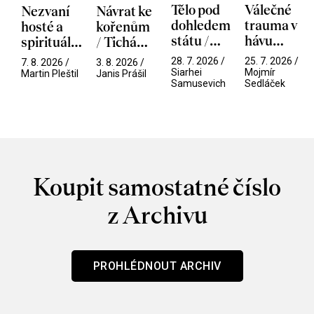
Tělo pod
Válečné
Nezvaní
Návrat ke
dohledem
trauma v
hosté a
kořenům
státu /
hávu
spirituální
/ Tichá
Pramen
spektáklu
narušitelé
přítelkyně
28. 7. 2026 /
25. 7. 2026 /
7. 8. 2026 /
3. 8. 2026 /
/ Odyssea
z vesmíru
Siarhei
Mojmír
Martin Pleštil
Janis Prášil
Samusevich
Sedláček
/ Mouchy
Koupit samostatné číslo
z Archivu
PROHLÉDNOUT ARCHIV