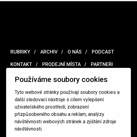
RUBRIKY
ARCHIV
O NÁS
PODCAST
KONTAKT
PRODEJNÍ MÍSTA
PARTNEŘI
MERCH
VOUCHER
Používáme soubory cookies
Tyto webové stránky používají soubory cookies a
Ochrana osobních údajů
/
Obchodní podmínky
další sledovací nástroje s cílem vylepšení
uživatelského prostředí, zobrazení
přizpůsobeného obsahu a reklam, analýzy
redakce@cinepur.cz
návštěvnosti webových stránek a zjištění zdroje
návštěvnosti.