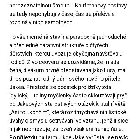
nerozeznatelnou šmouhu. Kaufmanovy postavy
se tedy nepohybují v čase, čas se přelévá a
rozpíná v nich samotných.
To vše nicméně staví na paradoxně jednoduché
a přehledné narativní struktuře o čtyřech
dějstvích, kterou uvozuje obyčejná návštěva u
rodičů. Z voiceoveru se dozvídáme, že mladá
žena, divákům prvně představena jako Lucy, má
dnes poznat rodný dům svého nového přítele
Jakea. Přestože se počátek projížďky zdá
idylický, Luciiny myšlenky často sklouzávají pryč
od Jakeových starostlivých otázek k titulní větě
„Asi to ukončím“, která rozdmýchává nihilistické
úvahy o smyslu setrvávání ve vztahu, jenž ji sice
nijak neomezuje, zároveň však ani nenaplňuje.
Po příjezdu na farmu, kde Jake vyrůstal, se navíc