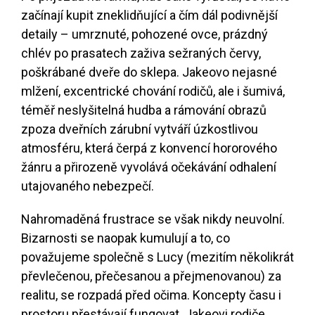
začínají kupit zneklidňující a čím dál podivnější
detaily – umrznuté, pohozené ovce, prázdný
chlév po prasatech zaživa sežraných červy,
poškrábané dveře do sklepa. Jakeovo nejasné
mlžení, excentrické chování rodičů, ale i šumivá,
téměř neslyšitelná hudba a rámování obrazů
zpoza dveřních zárubní vytváří úzkostlivou
atmosféru, která čerpá z konvencí hororového
žánru a přirozeně vyvolává očekávání odhalení
utajovaného nebezpečí.
Nahromaděná frustrace se však nikdy neuvolní.
Bizarnosti se naopak kumulují a to, co
považujeme společně s Lucy (mezitím několikrát
převlečenou, přečesanou a přejmenovanou) za
realitu, se rozpadá před očima. Koncepty času i
prostoru přestávají fungovat. Jakeovi rodiče