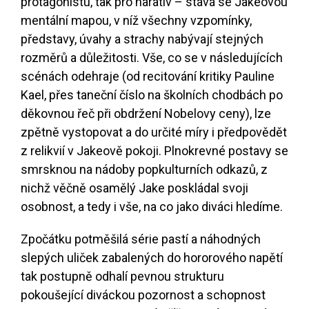
protagonistu, tak pro narativ – stává se Jakeovou
mentální mapou, v níž všechny vzpomínky,
představy, úvahy a strachy nabývají stejných
rozměrů a důležitosti. Vše, co se v následujících
scénách odehraje (od recitování kritiky Pauline
Kael, přes taneční číslo na školních chodbách po
děkovnou řeč při obdržení Nobelovy ceny), lze
zpětně vystopovat a do určité míry i předpovědět
z relikvií v Jakeově pokoji. Plnokrevné postavy se
smrsknou na nádoby popkulturních odkazů, z
nichž věčně osamělý Jake poskládal svoji
osobnost, a tedy i vše, na co jako diváci hledíme.
Zpočátku potměšilá série pastí a náhodných
slepých uliček zabalených do hororového napětí
tak postupně odhalí pevnou strukturu
pokoušející diváckou pozornost a schopnost