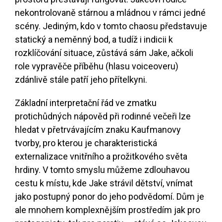
nekontrolovaně stárnou a mládnou v rámci jedné
scény. Jediným, kdo v tomto chaosu představuje
statický a neměnný bod, a tudíž i indicii k
rozklíčování situace, zůstává sám Jake, ačkoli
role vypravěče příběhu (hlasu voiceoveru)
zdánlivě stále patří jeho přítelkyni.
Základní interpretační řád ve zmatku
protichůdných nápověd při rodinné večeři lze
hledat v přetrvávajícím znaku Kaufmanovy
tvorby, pro kterou je charakteristická
externalizace vnitřního a prožitkového světa
hrdiny. V tomto smyslu můžeme zdlouhavou
cestu k místu, kde Jake strávil dětství, vnímat
jako postupný ponor do jeho podvědomí. Dům je
ale mnohem komplexnějším prostředím jak pro