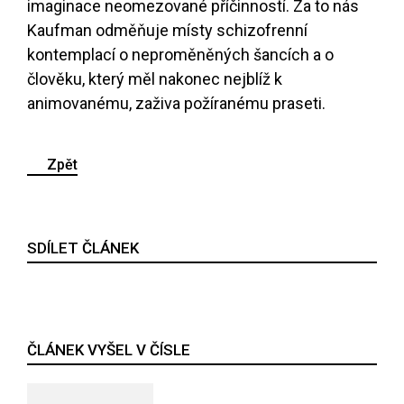
imaginace neomezované příčinností. Za to nás
Kaufman odměňuje místy schizofrenní
kontemplací o neproměněných šancích a o
člověku, který měl nakonec nejblíž k
animovanému, zaživa požíranému praseti.
Zpět
SDÍLET ČLÁNEK
ČLÁNEK VYŠEL V ČÍSLE