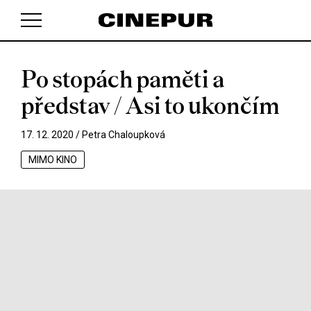
Po stopách paměti a
V košíku zatím nemáte žádné položky.
představ / Asi to ukončím
17. 12. 2020 /
Petra Chaloupková
MIMO KINO