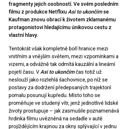
fragmenty jejich osobností. Ve svém posledním
filmu z produkce Netflixu
Asi to ukončím
se
Kaufman znovu obrací k životem zklamanému
protagonistovi hledajícímu únikovou cestu z
vlastní hlavy.
Tentokrát však kompletně boří hranice mezi
vnitřním a vnějším světem, mezi vzpomínkami a
vizemi, a odvážně tak odmítá kauzální a lineární
pojetí času. V
Asi to ukončím
čas totiž už
neslouží jako rozlehlá šachovnice, po níž se
postavy za dodržení předepsaných trajektorií
pomalu posunují kupředu. Místo toho se
proměňuje ve studený vítr, jenž jednotlivé lidské
životy prostupuje – jak zasmušile poznamenává
hrdinka filmu uvězněná na sedadle v autě
projíždějícím krajinou za okny splývající v jednu