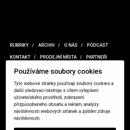
RUBRIKY
ARCHIV
O NÁS
PODCAST
KONTAKT
PRODEJNÍ MÍSTA
PARTNEŘI
MERCH
VOUCHER
Používáme soubory cookies
Tyto webové stránky používají soubory cookies a
Ochrana osobních údajů
/
Obchodní podmínky
další sledovací nástroje s cílem vylepšení
uživatelského prostředí, zobrazení
přizpůsobeného obsahu a reklam, analýzy
redakce@cinepur.cz
návštěvnosti webových stránek a zjištění zdroje
návštěvnosti.