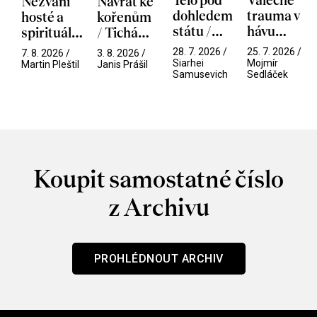
Tělo pod
Válečné
Nezvaní
Návrat ke
dohledem
trauma v
hosté a
kořenům
státu /
hávu
spirituální
/ Tichá
Pramen
spektáklu
narušitelé
přítelkyně
28. 7. 2026 /
25. 7. 2026 /
7. 8. 2026 /
3. 8. 2026 /
/ Odyssea
z vesmíru
Siarhei
Mojmír
Martin Pleštil
Janis Prášil
Samusevich
Sedláček
/ Mouchy
Koupit samostatné číslo
z Archivu
PROHLÉDNOUT ARCHIV