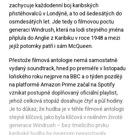
zachycuje každodenní boj karibských
přistěhovalců v Londýně, a to od šedesátých do
osmdesátých let. Jde tedy o filmovou poctu
generaci Windrush, která na lodi stejného jména
připlula do Anglie z Karibiku v roce 1948 a mezi
jejíž potomky patří i sám McQueen.
Přestože filmová antologie nemá samostatně
vydaný soundtrack, hned po premiéře v listopadu
loňského roku nejprve na BBC a o týden později
na platformě Amazon Prime začal na Spotify
vznikat postupně doplňovaný oficiální playlist,
jehož celková stopáž dosahuje čtyř a půl hodiny.
Je to důkaz, že hudba je v téhle filmové antologii
stejně klíčová, jako byla klíčová v reálném životě
generace Windrush – bez tmelícího prvku
karibské hudby by nejenom neexistovaly