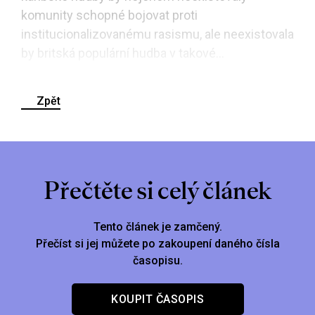
komunity schopné bojovat proti
institucionalizovanému rasismu, ale neexistovala
by britská populární hudba v takové...
Zpět
Přečtěte si celý článek
Tento článek je zamčený.
Přečíst si jej můžete po zakoupení daného čísla
časopisu.
KOUPIT ČASOPIS