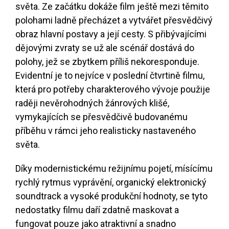
světa. Ze začátku dokáže film ještě mezi těmito
polohami ladně přecházet a vytvářet přesvědčivý
obraz hlavní postavy a její cesty. S přibývajícími
dějovými zvraty se už ale scénář dostává do
polohy, jež se zbytkem příliš nekoresponduje.
Evidentní je to nejvíce v poslední čtvrtině filmu,
která pro potřeby charakterového vývoje použije
raději nevěrohodných žánrových klišé,
vymykajících se přesvědčivě budovanému
příběhu v rámci jeho realisticky nastaveného
světa.
Díky modernistickému režijnímu pojetí, mísícímu
rychlý rytmus vyprávění, organický elektronický
soundtrack a vysoké produkční hodnoty, se tyto
nedostatky filmu daří zdatně maskovat a
fungovat pouze jako atraktivní a snadno