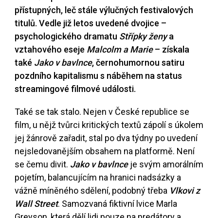
přístupných, leč stále výlučných festivalových
titulů. Vedle již letos uvedené dvojice –
psychologického dramatu
Střípky ženy
a
vztahového eseje
Malcolm a Marie
– získala
také
Jako v bavlnce
, černohumornou satiru
pozdního kapitalismu s náběhem na status
streamingové filmové události.
Také se tak stalo. Nejen v České republice se
film, u nějž tvůrci kritických textů zápolí s úkolem
jej žánrově zařadit, stal po dva týdny po uvedení
nejsledovanějším obsahem na platformě. Není
se čemu divit.
Jako v bavlnce
je svým amorálním
pojetím, balancujícím na hranici nadsázky a
vážně míněného sdělení, podobný třeba
Vlkovi z
Wall Street
. Samozvaná fiktivní lvice Marla
Greyson, která dělí lidi pouze na predátory a