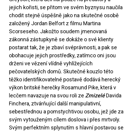
jejich kořisti, se přitom ve svém byznysu naučila
chodit stejně úspěšně jako na skutečné osobě
založený Jordan Belfort z filmu Martina
Scorseseho. Jakožto soudem jmenovaná
zákonná zástupkyně se dokáže o své klienty
postarat tak, že je zbaví svéprávnosti, a pak se
obohacuje jejich prostředky, zatímco oni jsou
drženi ve vězení vlídně vyhlížejících
pečovatelských domů. Skutečné kouzlo této
těžko identifikovatelné postavě dodává herecký
výkon britské herečky Rosamund Pike, která v
lecčem navazuje na svou roli ze
Zmizelé
Davida
Finchera, ztvárňující další manipulativní,
sebestřednou a pomstychtivou osobu, jež jde za
svým vytouženým cílem doslova i přes mrtvoly.
Svým perfektním splynutím s hlavní postavou se