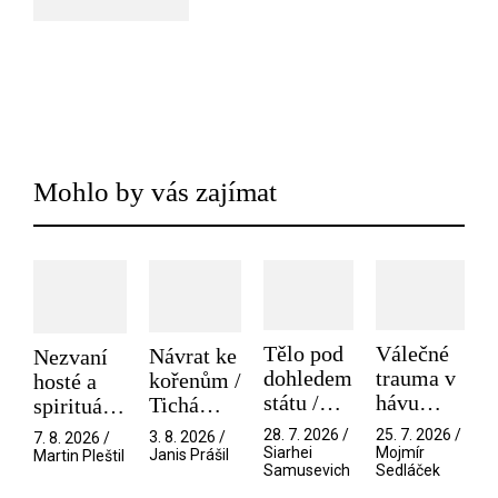
Mohlo by vás zajímat
Tělo pod
Válečné
Návrat ke
Nezvaní
dohledem
trauma v
kořenům /
hosté a
státu /
hávu
Tichá
spirituální
Pramen
spektáklu
přítelkyně
narušitelé
28. 7. 2026 /
25. 7. 2026 /
3. 8. 2026 /
7. 8. 2026 /
/ Odyssea
z vesmíru
Siarhei
Mojmír
Janis Prášil
Martin Pleštil
Samusevich
Sedláček
/ Mouchy