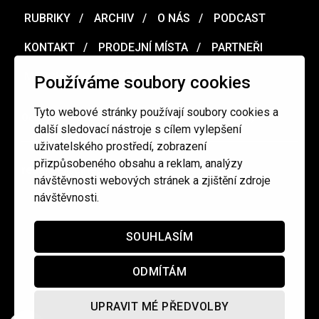
RUBRIKY
ARCHIV
O NÁS
PODCAST
KONTAKT
PRODEJNÍ MÍSTA
PARTNEŘI
MERCH
VOUCHER
Používáme soubory cookies
Tyto webové stránky používají soubory cookies a
Ochrana osobních údajů
/
Obchodní podmínky
další sledovací nástroje s cílem vylepšení
uživatelského prostředí, zobrazení
přizpůsobeného obsahu a reklam, analýzy
redakce@cinepur.cz
návštěvnosti webových stránek a zjištění zdroje
návštěvnosti.
SOUHLASÍM
ODMÍTÁM
UPRAVIT MÉ PŘEDVOLBY