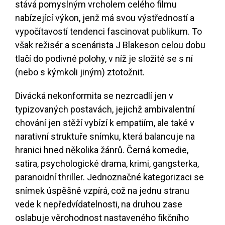
stává pomyslným vrcholem celého filmu
nabízející výkon, jenž má svou výstředností a
vypočítavostí tendenci fascinovat publikum. To
však režisér a scenárista J Blakeson celou dobu
tlačí do podivné polohy, v níž je složité se s ní
(nebo s kýmkoli jiným) ztotožnit.
Divácká nekonformita se nezrcadlí jen v
typizovaných postavách, jejichž ambivalentní
chování jen stěží vybízí k empatiím, ale také v
narativní struktuře snímku, která balancuje na
hranici hned několika žánrů. Černá komedie,
satira, psychologické drama, krimi, gangsterka,
paranoidní thriller. Jednoznačné kategorizaci se
snímek úspěšně vzpírá, což na jednu stranu
vede k nepředvídatelnosti, na druhou zase
oslabuje věrohodnost nastaveného fikčního