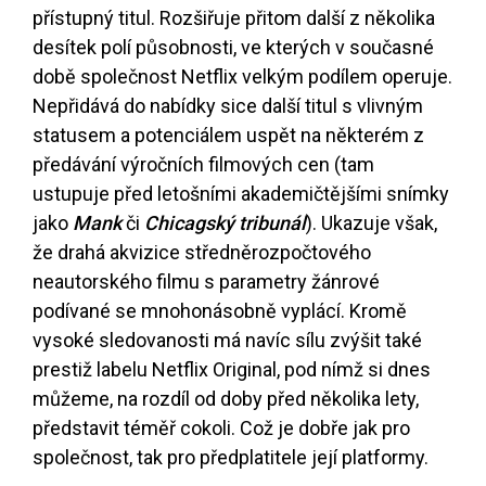
přístupný titul. Rozšiřuje přitom další z několika
desítek polí působnosti, ve kterých v současné
době společnost Netflix velkým podílem operuje.
Nepřidává do nabídky sice další titul s vlivným
statusem a potenciálem uspět na některém z
předávání výročních filmových cen (tam
ustupuje před letošními akademičtějšími snímky
jako
Mank
či
Chicagský tribunál
). Ukazuje však,
že drahá akvizice středněrozpočtového
neautorského filmu s parametry žánrové
podívané se mnohonásobně vyplácí. Kromě
vysoké sledovanosti má navíc sílu zvýšit také
prestiž labelu Netflix Original, pod nímž si dnes
můžeme, na rozdíl od doby před několika lety,
představit téměř cokoli. Což je dobře jak pro
společnost, tak pro předplatitele její platformy.