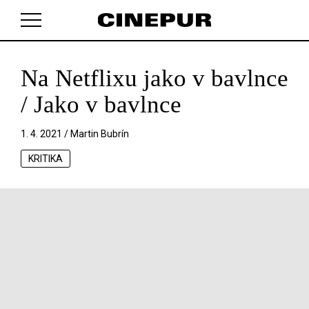
Na Netflixu jako v bavlnce
V košíku zatím nemáte žádné položky.
/ Jako v bavlnce
1. 4. 2021 /
Martin Bubrín
KRITIKA