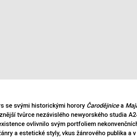
s se svými historickými horory
Čarodějnice
a
Maj
znější tvůrce nezávislého newyorského studia A2
xistence ovlivnilo svým portfoliem nekonvenčníc
žánry a estetické styly, vkus žánrového publika a 