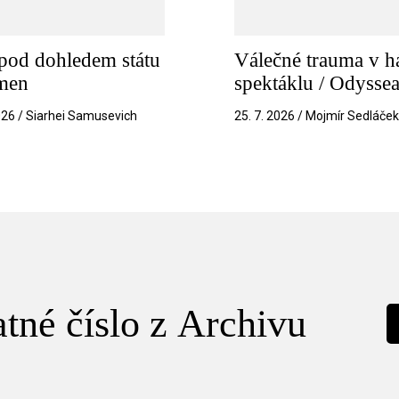
pod dohledem státu
Válečné trauma v h
amen
spektáklu / Odysse
026 / Siarhei Samusevich
25. 7. 2026 / Mojmír Sedláče
tné číslo z Archivu