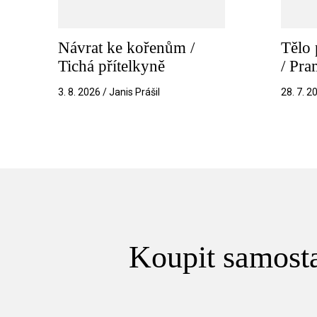
Návrat ke kořenům /
Tělo 
Tichá přítelkyně
/ Pr
3. 8. 2026 / Janis Prášil
28. 7. 2
Koupit samosta