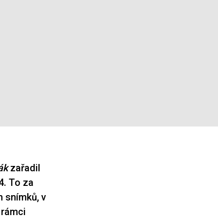
ák
zařadil
4. To za
h snímků, v
v rámci