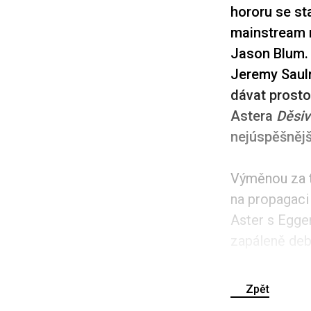
hororu se st
mainstream n
Jason Blum. 
Jeremy Saul
dávat prosto
Astera
Děsiv
nejúspěšnější
Výměnou za tv
na propagaci 
Aster s Egge
zapáleně deba
Zpět