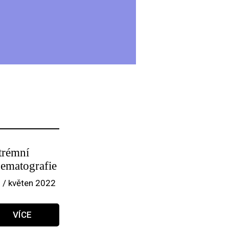
trémní
nematografie
 / květen 2022
VÍCE