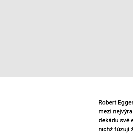
Robert Egger
mezi nejvýra
dekádu své e
nichž fúzují 