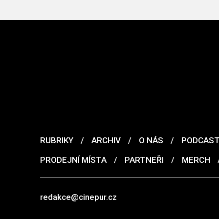
RUBRIKY
/
ARCHIV
/
O NÁS
/
PODCAS
PRODEJNÍ MÍSTA
/
PARTNEŘI
/
MERCH
redakce@cinepur.cz