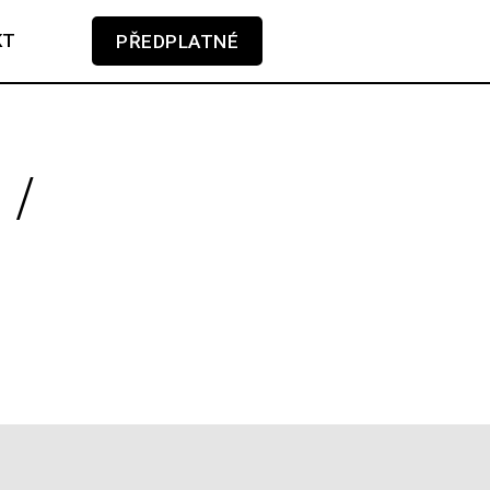
KT
PŘEDPLATNÉ
V košíku zatím nemáte žádné položky.
 /