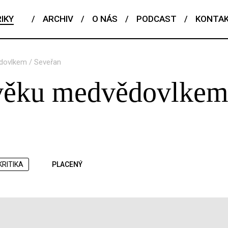
IKY
/
ARCHIV
/
O NÁS
/
PODCAST
/
KONTA
dovlkem / Seveřan
věku medvědovlkem
KRITIKA
PLACENÝ