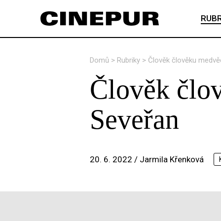
RUBR
Domů
>
Rubriky
>
Člověk člověku medvě
Člověk člo
Seveřan
20. 6. 2022 /
Jarmila Křenková