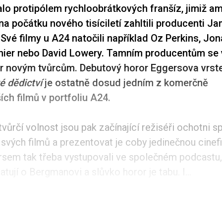
alo protipólem rychloobrátkových franšíz, jimiž a
a počátku nového tisíciletí zahltili producenti J
Své filmy u A24 natočili například Oz Perkins, Jon
nier nebo David Lowery. Tamním producentům se 
r novým tvůrcům. Debutový horor Eggersova vrste
é dědictví
je ostatně dosud jedním z komerčně
ch filmů v portfoliu A24.
ůrčí volnost jsou pak začínající režiséři ochotni 
svých filmů a prezentovat je coby jedinečnou cinefil
rsem tak třeba vystupovali ve společném podcastu
tují o Bergmanovi a slůvko horor je tabu. I...