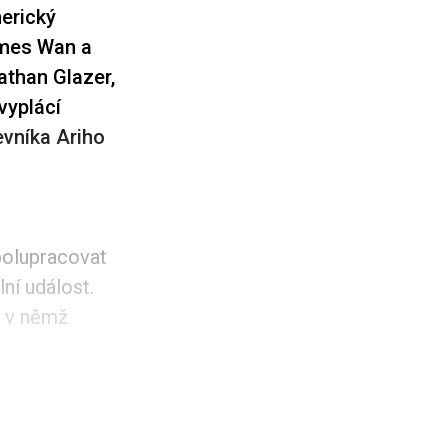
merický
ames Wan a
athan Glazer,
vyplácí
vníka Ariho
spolupracovat
ní událost.
, v němž