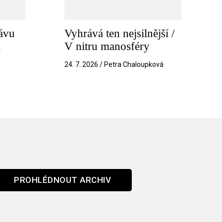
ávu
Vyhrává ten nejsilnější /
a
V nitru manosféry
k
24. 7. 2026 / Petra Chaloupková
PROHLÉDNOUT ARCHIV