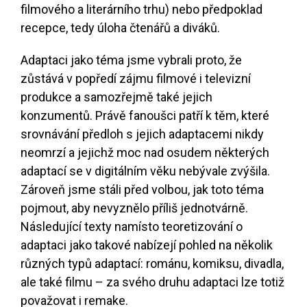
filmového a literárního trhu) nebo předpoklad
recepce, tedy úloha čtenářů a diváků.
Adaptaci jako téma jsme vybrali proto, že
zůstává v popředí zájmu filmové i televizní
produkce a samozřejmě také jejich
konzumentů. Právě fanoušci patří k těm, které
srovnávání předloh s jejich adaptacemi nikdy
neomrzí a jejichž moc nad osudem některých
adaptací se v digitálním věku nebývale zvýšila.
Zároveň jsme stáli před volbou, jak toto téma
pojmout, aby nevyznělo příliš jednotvárně.
Následující texty namísto teoretizování o
adaptaci jako takové nabízejí pohled na několik
různých typů adaptací: románu, komiksu, divadla,
ale také filmu – za svého druhu adaptaci lze totiž
považovat i remake.