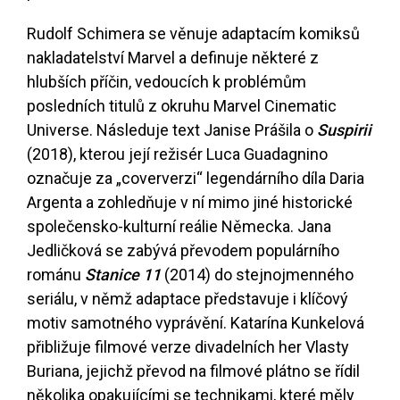
Rudolf Schimera se věnuje adaptacím komiksů
nakladatelství Marvel a definuje některé z
hlubších příčin, vedoucích k problémům
posledních titulů z okruhu Marvel Cinematic
Universe. Následuje text Janise Prášila o
Suspirii
(2018), kterou její režisér Luca Guadagnino
označuje za „coververzi“ legendárního díla Daria
Argenta a zohledňuje v ní mimo jiné historické
společensko-kulturní reálie Německa. Jana
Jedličková se zabývá převodem populárního
románu
Stanice 11
(2014) do stejnojmenného
seriálu, v němž adaptace představuje i klíčový
motiv samotného vyprávění. Katarína Kunkelová
přibližuje filmové verze divadelních her Vlasty
Buriana, jejichž převod na filmové plátno se řídil
několika opakujícími se technikami, které měly