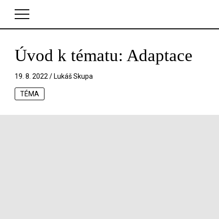
Úvod k tématu: Adaptace
V košíku zatím nemáte žádné položky.
19. 8. 2022 /
Lukáš Skupa
TÉMA