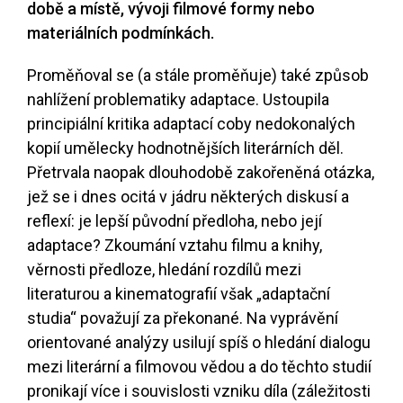
době a místě, vývoji filmové formy nebo
materiálních podmínkách.
Proměňoval se (a stále proměňuje) také způsob
nahlížení problematiky adaptace. Ustoupila
principiální kritika adaptací coby nedokonalých
kopií umělecky hodnotnějších literárních děl.
Přetrvala naopak dlouhodobě zakořeněná otázka,
jež se i dnes ocitá v jádru některých diskusí a
reflexí: je lepší původní předloha, nebo její
adaptace? Zkoumání vztahu filmu a knihy,
věrnosti předloze, hledání rozdílů mezi
literaturou a kinematografií však „adaptační
studia“ považují za překonané. Na vyprávění
orientované analýzy usilují spíš o hledání dialogu
mezi literární a filmovou vědou a do těchto studií
pronikají více i souvislosti vzniku díla (záležitosti