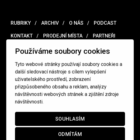
RUBRIKY
ARCHIV
O NÁS
PODCAST
KONTAKT
PRODEJNÍ MÍSTA
PARTNEŘI
MERCH
VOUCHER
Používáme soubory cookies
Tyto webové stránky používají soubory cookies a
Ochrana osobních údajů
/
Obchodní podmínky
další sledovací nástroje s cílem vylepšení
uživatelského prostředí, zobrazení
přizpůsobeného obsahu a reklam, analýzy
redakce@cinepur.cz
návštěvnosti webových stránek a zjištění zdroje
návštěvnosti.
SOUHLASÍM
ODMÍTÁM