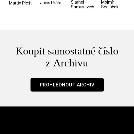
/ Odyssea
z vesmíru
Siarhei
Mojmír
Janis Prášil
Martin Pleštil
Samusevich
Sedláček
/ Mouchy
Koupit samostatné číslo
z Archivu
PROHLÉDNOUT ARCHIV