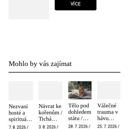
VÍCE
Mohlo by vás zajímat
Tělo pod
Válečné
Návrat ke
Nezvaní
dohledem
trauma v
kořenům /
hosté a
státu /
hávu
Tichá
spirituální
Pramen
spektáklu
přítelkyně
narušitelé
28. 7. 2026 /
25. 7. 2026 /
3. 8. 2026 /
7. 8. 2026 /