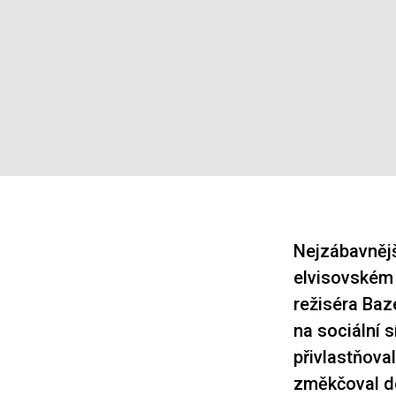
Nejzábavnějš
elvisovském 
režiséra Baz
na sociální s
přivlastňova
změkčoval do