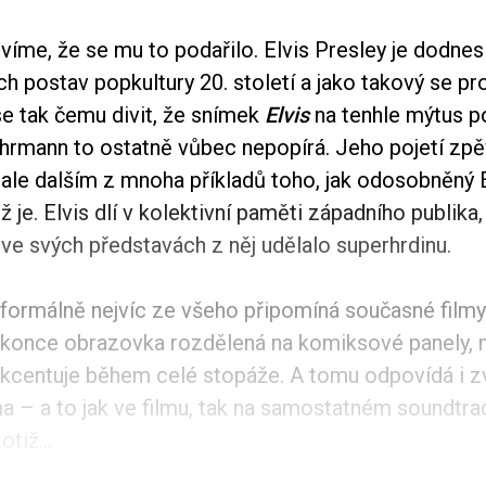
íme, že se mu to podařilo. Elvis Presley je dodnes
ch postav popkultury 20. století a jako takový se pr
se tak čemu divit, že snímek
Elvis
na tenhle mýtus p
uhrmann to ostatně vůbec nepopírá. Jeho pojetí zp
 ale dalším z mnoha příkladů toho, jak odosobněný 
ž je. Elvis dlí v kolektivní paměti západního publika,
a ve svých představách z něj udělalo superhrdinu.
 formálně nejvíc ze všeho připomíná současné filmy
okonce obrazovka rozdělená na komiksové panely, 
 akcentuje během celé stopáže. A tomu odpovídá i z
a – a to jak ve filmu, tak na samostatném soundtr
otiž...