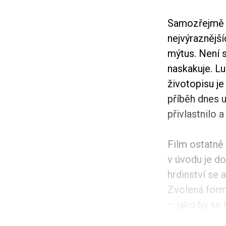
Samozřejmě v
nejvýraznější
mýtus. Není 
naskakuje. L
životopisu je
příběh dnes u
přivlastnilo 
Film ostatně
v úvodu je d
hrdinství se
Zvolená form
– jako by se t