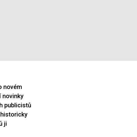
 o novém
í novinky
 publicistů
 historicky
 ji