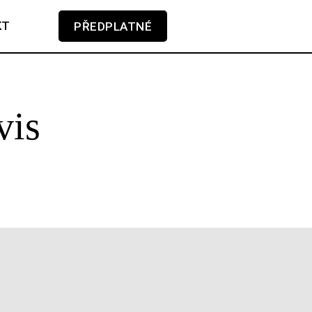
KT
PŘEDPLATNÉ
V košíku zatím nemáte žádné položky.
vis