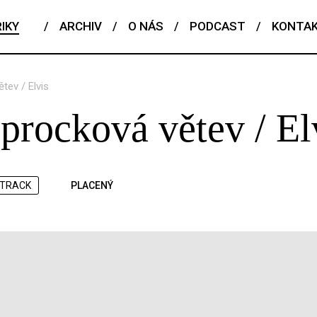
IKY
/
ARCHIV
/
O NÁS
/
PODCAST
/
KONTA
tev / Elvis
procková větev / El
TRACK
PLACENÝ