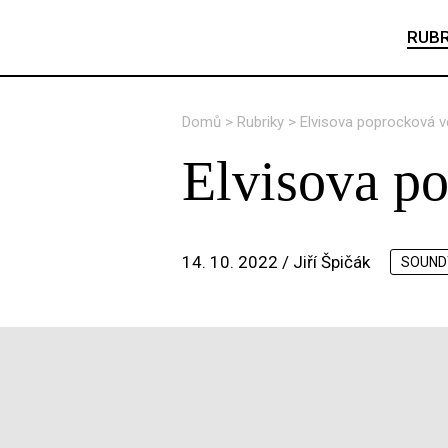
RUBR
Domů
>
Rubriky
>
Elvisova poprocková vě
Elvisova po
14. 10. 2022 /
Jiří Špičák
SOUND