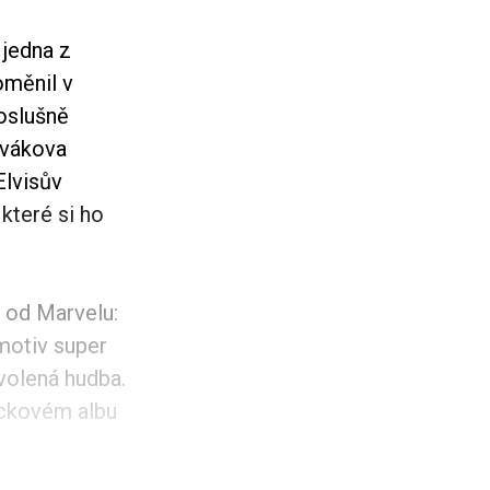
 jedna z
oměnil v
oslušně
ěvákova
Elvisův
 které si ho
 od Marvelu:
motiv super
volená hudba.
ackovém albu