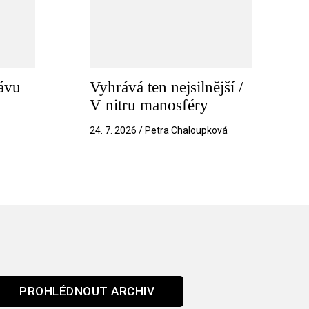
ávu
Vyhrává ten nejsilnější /
a
V nitru manosféry
k
24. 7. 2026 / Petra Chaloupková
PROHLÉDNOUT ARCHIV