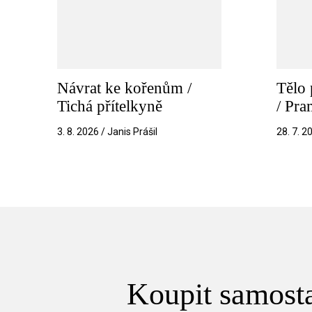
Návrat ke kořenům /
Tělo 
Tichá přítelkyně
/ Pr
3. 8. 2026 / Janis Prášil
28. 7. 2
Koupit samosta