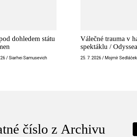
pod dohledem státu
Válečné trauma v h
amen
spektáklu / Odysse
026 / Siarhei Samusevich
25. 7. 2026 / Mojmír Sedláče
tné číslo z Archivu