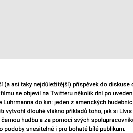
í (a asi taky nejdůležitější) příspěvek do diskuse
filmu se objevil na Twitteru několik dní po uveden
e Luhrmanna do kin: jeden z amerických hudebních
íti vytvořil dlouhé vlákno příkladů toho, jak si Elvis
l černou hudbu a za pomoci svých spolupracovníků
 podoby snesitelné i pro bohaté bílé publikum.