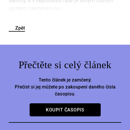
identity. A v neposlední řadě je silným tvůrčím
gestem založeným na...
Zpět
Přečtěte si celý článek
Tento článek je zamčený.
Přečíst si jej můžete po zakoupení daného čísla
časopisu.
KOUPIT ČASOPIS