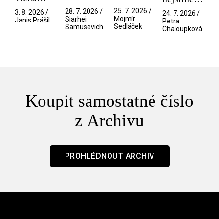
spektáklu
Pramen
přítelkyně
/ V nitru
25. 7. 2026 /
28. 7. 2026 /
3. 8. 2026 /
24. 7. 2026 /
/ Odyssea
Mojmír
Siarhei
manosféry
Janis Prášil
Petra
Sedláček
Samusevich
Chaloupková
Koupit samostatné číslo
z Archivu
PROHLÉDNOUT ARCHIV