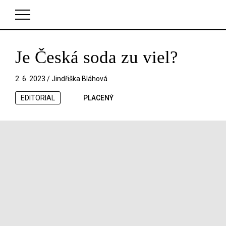
Je Česká soda zu viel?
V košíku zatím nemáte žádné položky.
2. 6. 2023 /
Jindřiška Bláhová
EDITORIAL
PLACENÝ