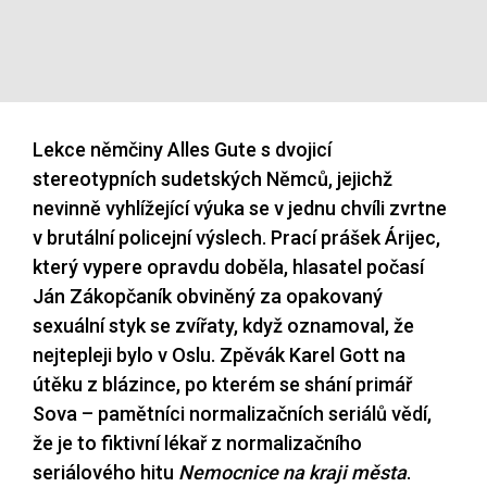
Lekce němčiny Alles Gute s dvojicí
stereotypních sudetských Němců, jejichž
nevinně vyhlížející výuka se v jednu chvíli zvrtne
v brutální policejní výslech. Prací prášek Árijec,
který vypere opravdu doběla, hlasatel počasí
Ján Zákopčaník obviněný za opakovaný
sexuální styk se zvířaty, když oznamoval, že
nejtepleji bylo v Oslu. Zpěvák Karel Gott na
útěku z blázince, po kterém se shání primář
Sova – pamětníci normalizačních seriálů vědí,
že je to fiktivní lékař z normalizačního
seriálového hitu
Nemocnice na kraji města
.