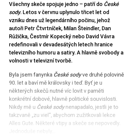
Všechny skeče spojuje jedno – patří do
České
sody
. Letos v červnu uplynulo třicet let od
vzniku dnes už legendárního počinu, jehož
autoři Petr Čtvrtníček, Milan Šteindler, Dan
Růžička, Čestmír Kopecký nebo David Vávra
redefinovali v devadesátých letech hranice
televizního humoru a satiry. A hlavně svobody a
volnosti v televizní tvorbě.
Byla jsem fanynka
České sody
ve druhé polovině
90. let a baví mě královsky i teď. Byť je u
některých skečů nutné víc lovit v paměti
konkrétní dobové, hlavně politické souvislosti.
Nikdy mě u
České sody
nenapadalo, jestli je to
takzvaně „zu viel“, abychom zužitkovali lekce
Alles Gute. Některé vtipy a skeče se nepovedly.
Jednoduše nebyly...