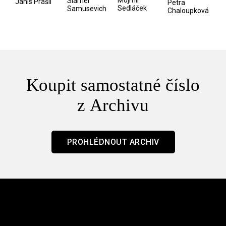
Siarhei
manosféry
Janis Prášil
Petra
Sedláček
Samusevich
Chaloupková
Koupit samostatné číslo
z Archivu
PROHLÉDNOUT ARCHIV