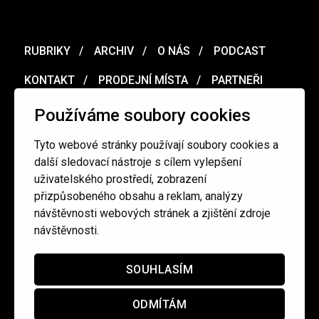
RUBRIKY
ARCHIV
O NÁS
PODCAST
KONTAKT
PRODEJNÍ MÍSTA
PARTNEŘI
MERCH
VOUCHER
Používáme soubory cookies
Tyto webové stránky používají soubory cookies a
Ochrana osobních údajů
/
Obchodní podmínky
další sledovací nástroje s cílem vylepšení
uživatelského prostředí, zobrazení
přizpůsobeného obsahu a reklam, analýzy
redakce@cinepur.cz
návštěvnosti webových stránek a zjištění zdroje
návštěvnosti.
SOUHLASÍM
ODMÍTÁM