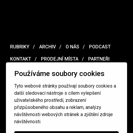
RUBRIKY
ARCHIV
O NÁS
PODCAST
KONTAKT
PRODEJNÍ MÍSTA
PARTNEŘI
MERCH
VOUCHER
Používáme soubory cookies
Tyto webové stránky používají soubory cookies a
Ochrana osobních údajů
/
Obchodní podmínky
další sledovací nástroje s cílem vylepšení
uživatelského prostředí, zobrazení
přizpůsobeného obsahu a reklam, analýzy
redakce@cinepur.cz
návštěvnosti webových stránek a zjištění zdroje
návštěvnosti.