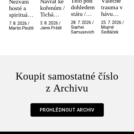
Tělo pod
Válečné
Návrat ke
Nezvaní
dohledem
trauma v
kořenům /
hosté a
státu /
hávu
Tichá
spirituální
Pramen
spektáklu
přítelkyně
narušitelé
28. 7. 2026 /
25. 7. 2026 /
3. 8. 2026 /
7. 8. 2026 /
/ Odyssea
z vesmíru
Siarhei
Mojmír
Janis Prášil
Martin Pleštil
Samusevich
Sedláček
/ Mouchy
Koupit samostatné číslo
z Archivu
PROHLÉDNOUT ARCHIV