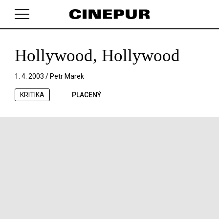
Hollywood, Hollywood
V košíku zatím nemáte žádné položky.
1. 4. 2003 /
Petr Marek
KRITIKA
PLACENÝ