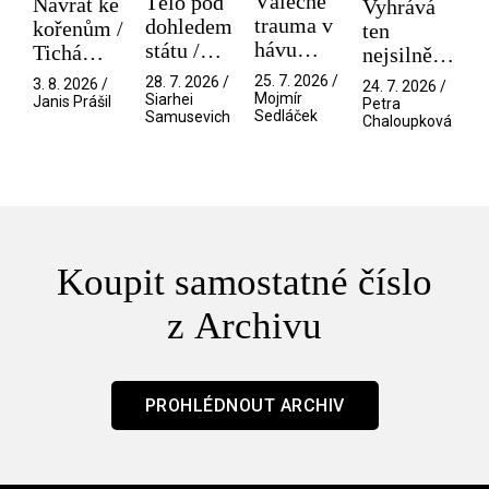
Válečné
Tělo pod
Návrat ke
Vyhrává
trauma v
dohledem
kořenům /
ten
hávu
státu /
Tichá
nejsilnější
spektáklu
Pramen
přítelkyně
/ V nitru
25. 7. 2026 /
28. 7. 2026 /
3. 8. 2026 /
24. 7. 2026 /
/ Odyssea
Mojmír
Siarhei
manosféry
Janis Prášil
Petra
Sedláček
Samusevich
Chaloupková
Koupit samostatné číslo
z Archivu
PROHLÉDNOUT ARCHIV