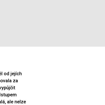
 od jejích
čovala za
vypůjčit
odstupem
lá, ale nelze