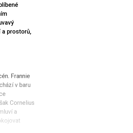
blíbené
ním
uvavý
 a prostorů,
cén. Frannie
chází v baru
ace
šak Cornelius
mluví a
okojovat