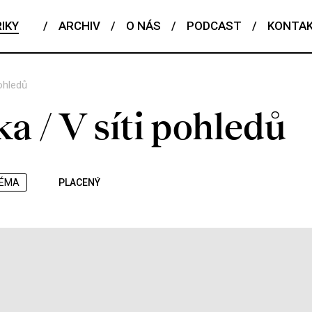
IKY
/
ARCHIV
/
O NÁS
/
PODCAST
/
KONTA
pohledů
ka / V síti pohledů
ÉMA
PLACENÝ