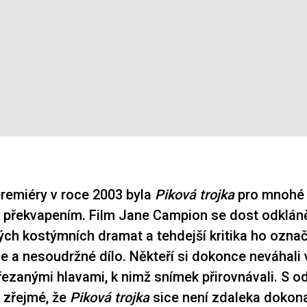
remiéry v roce 2003 byla
Piková trojka
pro mnohé
překvapením. Film Jane Campion se dost odkláněl
ých kostýmních dramat a tehdejší kritika ho ozna
se a nesoudržné dílo. Někteří si dokonce neváhali 
uřezanými hlavami, k nimž snímek přirovnávali. S 
e zřejmé, že
Piková trojka
sice není zdaleka dokona