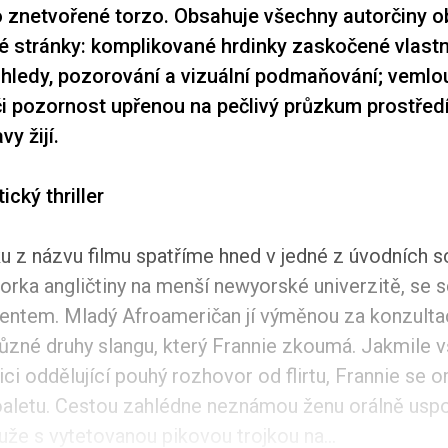
ko znetvořené torzo. Obsahuje všechny autorčiny o
né stránky: komplikované hrdinky zaskočené vlast
hledy, pozorování a vizuální podmaňování; vemlo
i pozornost upřenou na pečlivý průzkum prostředí
vy žijí.
ický thriller
u z názvu filmu spatříme hned v jedné z úvodních s
orka angličtiny na menší newyorské univerzitě, se s
entem. Mladý Afroameričan jí výměnou za konzult
různé druhy slangu, který Frannie zkoumá. Jakmile v
ici oddělující pouhý rozhovor od flirtu, Frannie se o
oaletu. Cestou zahlédne neznámou ženu orálně usp
že s vytetovanou pikovou trojkou na...