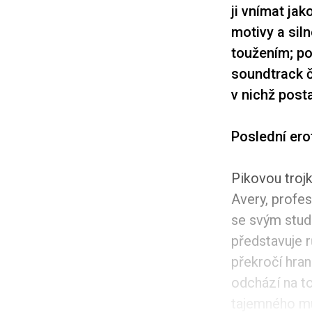
ji vnímat ja
motivy a sil
toužením; po
soundtrack č
v nichž posta
Poslední erot
Pikovou trojk
Avery, profes
se svým stud
představuje 
překročí hran
odchází na t
tajemného mu