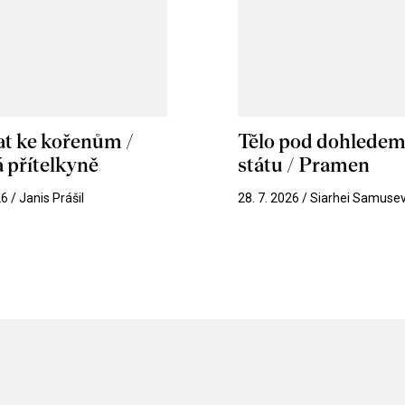
at ke kořenům /
Tělo pod dohlede
 přítelkyně
státu / Pramen
26 / Janis Prášil
28. 7. 2026 / Siarhei Samuse