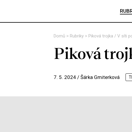
RUBR
Domů
>
Rubriky
>
Piková trojka / V síti 
Piková troj
7. 5. 2024 /
Šárka Gmiterková
T