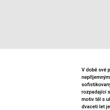
V době své p
nepříjemným 
sofistikovan
rozpadající 
motiv těl s 
dvaceti let j