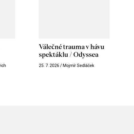
m
Válečné trauma v hávu
spektáklu / Odyssea
vich
25. 7. 2026 / Mojmír Sedláček