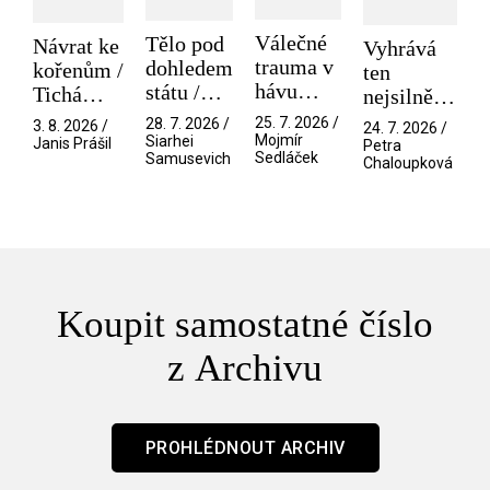
Válečné
Tělo pod
Návrat ke
Vyhrává
trauma v
dohledem
kořenům /
ten
hávu
státu /
Tichá
nejsilnější
spektáklu
Pramen
přítelkyně
/ V nitru
25. 7. 2026 /
28. 7. 2026 /
3. 8. 2026 /
24. 7. 2026 /
/ Odyssea
Mojmír
Siarhei
manosféry
Janis Prášil
Petra
Sedláček
Samusevich
Chaloupková
Koupit samostatné číslo
z Archivu
PROHLÉDNOUT ARCHIV