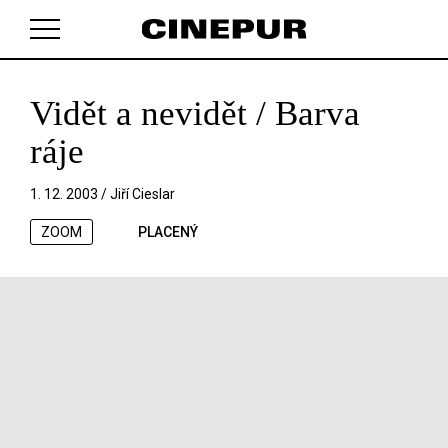
Vidět a nevidět / Barva
V košíku zatím nemáte žádné položky.
ráje
1. 12. 2003 /
Jiří Cieslar
ZOOM
PLACENÝ