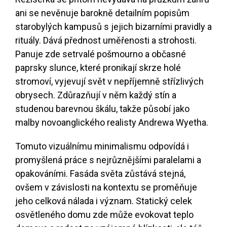
ani se nevěnuje barokně detailním popisům
starobylých kampusů s jejich bizarními pravidly a
rituály. Dává přednost uměřenosti a strohosti.
Panuje zde setrvalé pošmourno a občasné
paprsky slunce, které pronikají skrze holé
stromoví, vyjevují svět v nepříjemně střízlivých
obrysech. Zdůrazňují v něm každý stín a
studenou barevnou škálu, takže působí jako
malby novoanglického realisty Andrewa Wyetha.
Tomuto vizuálnímu minimalismu odpovídá i
promyšlená práce s nejrůznějšími paralelami a
opakováními. Fasáda světa zůstává stejná,
ovšem v závislosti na kontextu se proměňuje
jeho celková nálada i význam. Statický celek
osvětleného domu zde může evokovat teplo