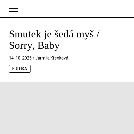
Smutek je šedá myš /
V košíku zatím nemáte žádné položky.
Sorry, Baby
14. 10. 2025 /
Jarmila Křenková
KRITIKA