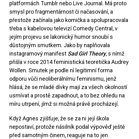
platformách Tumblr nebo Live Journal. Má proto
smysl pro fragmentárnost či načasování, a
přestože začínala jako komička a spolupracovala
třeba s kabelovou televizí Comedy Central, v
jejím projevu se lakonický humor snoubí s
důstojným smutkem. Jako by naplňovala
instagramový manifest
Sad Girl Theory
, s nímž
přišla v roce 2014 feministická teoretička Audrey
Wollen. Smutek je podle ní legitimní forma
odporu vůči neoliberálnímu feminismu, jenž
hlásá, že se mladé dívky mají za všech okolností
usmívat a prostě zapadnout, a to bez ohledu na
míru utrpení, jímž si možná právě procházejí.
Když Agnes zjišťuje, že se za ni její škola
nepostaví, protože násilník podal výpověď ještě
před samotným činem, reaguje na to jen