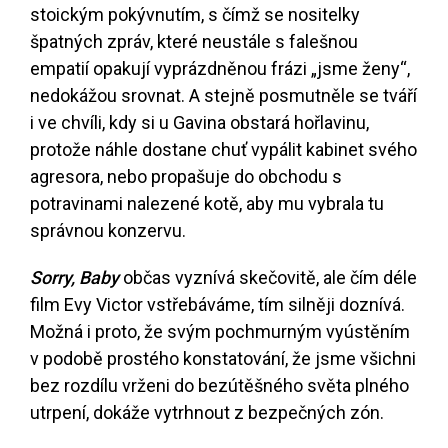
stoickým pokývnutím, s čímž se nositelky
špatných zpráv, které neustále s falešnou
empatií opakují vyprázdněnou frázi „jsme ženy“,
nedokážou srovnat. A stejně posmutněle se tváří
i ve chvíli, kdy si u Gavina obstará hořlavinu,
protože náhle dostane chuť vypálit kabinet svého
agresora, nebo propašuje do obchodu s
potravinami nalezené kotě, aby mu vybrala tu
správnou konzervu.
Sorry, Baby
občas vyznívá skečovitě, ale čím déle
film Evy Victor vstřebáváme, tím silněji doznívá.
Možná i proto, že svým pochmurným vyústěním
v podobě prostého konstatování, že jsme všichni
bez rozdílu vrženi do bezútěšného světa plného
utrpení, dokáže vytrhnout z bezpečných zón.