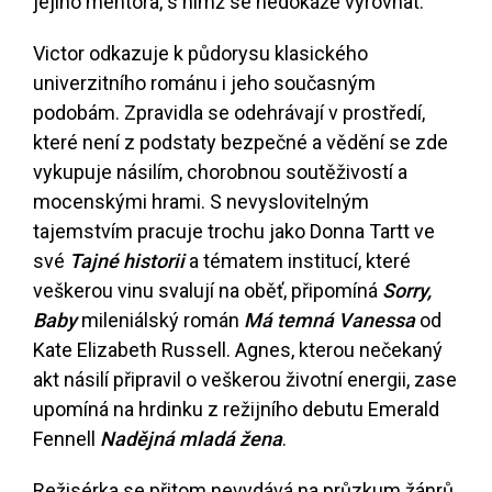
jejího mentora, s nímž se nedokáže vyrovnat.
Victor odkazuje k půdorysu klasického
univerzitního románu i jeho současným
podobám. Zpravidla se odehrávají v prostředí,
které není z podstaty bezpečné a vědění se zde
vykupuje násilím, chorobnou soutěživostí a
mocenskými hrami. S nevyslovitelným
tajemstvím pracuje trochu jako Donna Tartt ve
své
Tajné historii
a tématem institucí, které
veškerou vinu svalují na oběť, připomíná
Sorry,
Baby
mileniálský román
Má temná Vanessa
od
Kate Elizabeth Russell. Agnes, kterou nečekaný
akt násilí připravil o veškerou životní energii, zase
upomíná na hrdinku z režijního debutu Emerald
Fennell
Nadějná mladá žena
.
Režisérka se přitom nevydává na průzkum žánrů