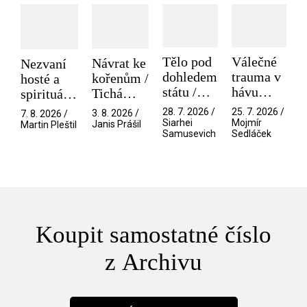
Tělo pod
Válečné
Návrat ke
Nezvaní
dohledem
trauma v
kořenům /
hosté a
státu /
hávu
Tichá
spirituální
Pramen
spektáklu
přítelkyně
narušitelé
28. 7. 2026 /
25. 7. 2026 /
3. 8. 2026 /
7. 8. 2026 /
/ Odyssea
z vesmíru
Siarhei
Mojmír
Janis Prášil
Martin Pleštil
Samusevich
Sedláček
/ Mouchy
Koupit samostatné číslo
z Archivu