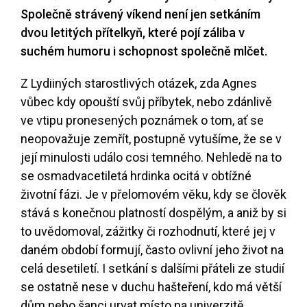
Společně strávený víkend není jen setkáním
dvou letitých přítelkyň, které pojí záliba v
suchém humoru i schopnost společně mlčet.
Z Lydiiných starostlivých otázek, zda Agnes
vůbec kdy opouští svůj příbytek, nebo zdánlivě
ve vtipu pronesených poznámek o tom, ať se
neopovažuje zemřít, postupně vytušíme, že se v
její minulosti událo cosi temného. Nehledě na to
se osmadvacetiletá hrdinka ocitá v obtížné
životní fázi. Je v přelomovém věku, kdy se člověk
stává s konečnou platností dospělým, a aniž by si
to uvědomoval, zážitky či rozhodnutí, které jej v
daném období formují, často ovlivní jeho život na
celá desetiletí. I setkání s dalšími přáteli ze studií
se ostatně nese v duchu hašteření, kdo má větší
dům nebo šanci urvat místo na univerzitě.