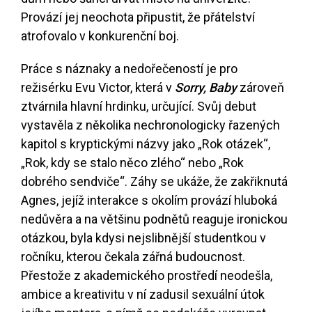
Provází jej neochota připustit, že přátelství
atrofovalo v konkurenční boj.
Práce s náznaky a nedořečeností je pro
režisérku Evu Victor, která v
Sorry, Baby
zároveň
ztvárnila hlavní hrdinku, určující. Svůj debut
vystavěla z několika nechronologicky řazených
kapitol s kryptickými názvy jako „Rok otázek“,
„Rok, kdy se stalo něco zlého“ nebo „Rok
dobrého sendviče“. Záhy se ukáže, že zakřiknutá
Agnes, jejíž interakce s okolím provází hluboká
nedůvěra a na většinu podnětů reaguje ironickou
otázkou, byla kdysi nejslibnější studentkou v
ročníku, kterou čekala zářná budoucnost.
Přestože z akademického prostředí neodešla,
ambice a kreativitu v ní zadusil sexuální útok