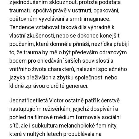
zjednodušením sklouznout, protože podstata
traumatu spočívá právě v ustrnutí, opakování,
opětovném vyvolávání a smrti imaginace.
Tendence vztahovat taková díla výhradně k
vlastní zkušenosti, nebo se dokonce konejšit
poučením, které domněle přináší, nezřídka přebíjí
to, že trauma by mělo být především odrazovým
bodem pro ohledávání širších souvislostí a
vnitřního života charakterů, nalézání společného
jazyka přeživších a zbytku společnosti nebo
klidně zprávou o určité generaci.
Jednatřicetiletá Victor ostatně patří k čerstvě
nastupujícím režisérkám, jejichž dospívání a
pohled na filmové médium formovaly sociální
sítě, ale i subkultura melancholické feminity,
která v nultých letech probublávala na