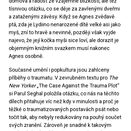
domova a radost ze vzájemné blízkosti, ale též
tísnivou otázku, co se děje za zavřenými dveřmi
a zataženými závěsy. Když se Agnes zvědavě
ptá, zda je Lydiino nenarozené dítě velké asi jako
myš, zní to hravě a nevinně, později však vyjde
najevo, že její kočka myši sice loví, ale dorazit je
objemným knižním svazkem musí nakonec
Agnes osobně.
Současné umění i popkultura jsou zahlceny
příběhy o traumatu. V zevrubném textu pro
The
New Yorker
„The Case Against the Trauma Plot“
si Parul Seghal položila otázku, co nás na těchto
dílech přitahuje víc než kdy v minulosti a proč je
těžké o traumatizovaných postavách psát nebo
točit tak, aby nebyly redukovány na pouhý součet
svých zranění. Zároveň je snadné k takovým