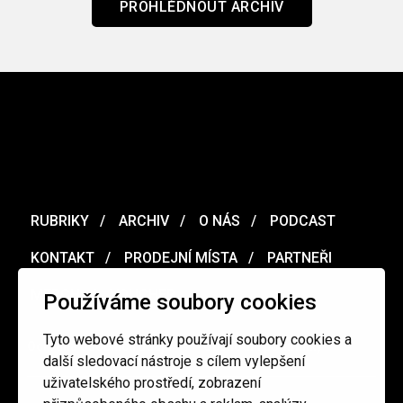
PROHLÉDNOUT ARCHIV
RUBRIKY
ARCHIV
O NÁS
PODCAST
KONTAKT
PRODEJNÍ MÍSTA
PARTNEŘI
MERCH
VOUCHER
Používáme soubory cookies
Tyto webové stránky používají soubory cookies a
Ochrana osobních údajů
/
Obchodní podmínky
další sledovací nástroje s cílem vylepšení
uživatelského prostředí, zobrazení