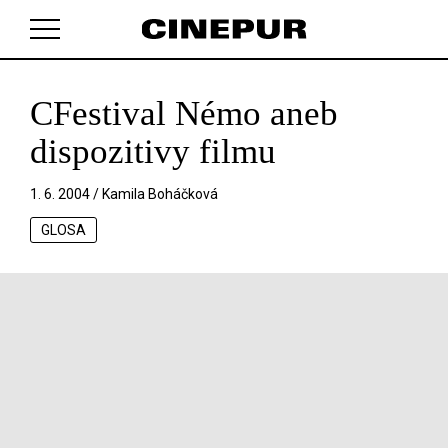
CFestival Némo aneb
V košíku zatím nemáte žádné položky.
dispozitivy filmu
1. 6. 2004 /
Kamila Boháčková
GLOSA