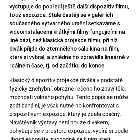
vystupuje do popředí ještě další dispozitiv filmu,
totiž expozice. Stále častěji se v galeriích
současného výtvarného umění setkáváme s
videoinstalacemi krátkými filmy fungujícími na
jiné bázi, než klasická projekce filmu, při níž
divák přijde do ztemnělého sálu kina na film,
který si vybral, a zhlédne ho zpravidla lineárně v
reálném čase, tj. od začátku do konce.
Klasický dispozitiv projekce diváka v podstatě
fyzicky znehybní, obrazně řečeno ho zbaví těla,
možnosti volného pohybu. Tento popis se může
zdát banální, je však nutné ho konfrontovat s
dispozitivem expozice, který je zcela opačný.
Návštěvník výstavy není pouze divákem,
pohybuje se v prostoru expozice, vybírá si podle
libosti exponáty, svobodně se k nim vrací,