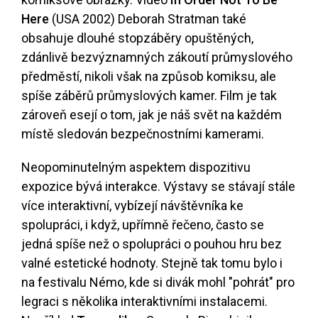
Here
(USA 2002) Deborah Stratman také
obsahuje dlouhé stopzáběry opuštěných,
zdánlivě bezvýznamných zákoutí průmyslového
předměstí, nikoli však na způsob komiksu, ale
spíše záběrů průmyslových kamer. Film je tak
zároveň esejí o tom, jak je náš svět na každém
místě sledován bezpečnostními kamerami.
Neopominutelným aspektem dispozitivu
expozice bývá interakce. Výstavy se stávají stále
více interaktivní, vybízejí návštěvníka ke
spolupráci, i když, upřímně řečeno, často se
jedná spíše než o spolupráci o pouhou hru bez
valné estetické hodnoty. Stejně tak tomu bylo i
na festivalu Némo, kde si divák mohl "pohrát" pro
legraci s několika interaktivními instalacemi.