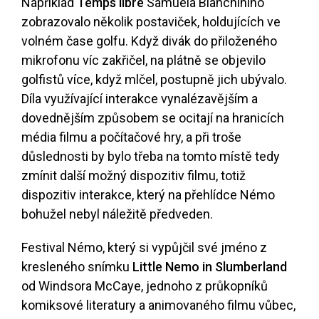
Například
Temps libre
Samuela Bianchiniho
zobrazovalo několik postaviček, holdujících ve
volném čase golfu. Když divák do přiloženého
mikrofonu víc zakřičel, na plátně se objevilo
golfistů více, když mlčel, postupně jich ubývalo.
Díla využívající interakce vynalézavějším a
dovednějším způsobem se ocitají na hranicích
média filmu a počítačové hry, a při troše
důslednosti by bylo třeba na tomto místě tedy
zmínit další možný dispozitiv filmu, totiž
dispozitiv interakce, který na přehlídce Némo
bohužel nebyl náležitě předveden.
Festival Némo, který si vypůjčil své jméno z
kresleného snímku
Little Nemo in Slumberland
od Windsora McCaye, jednoho z průkopníků
komiksové literatury a animovaného filmu vůbec,