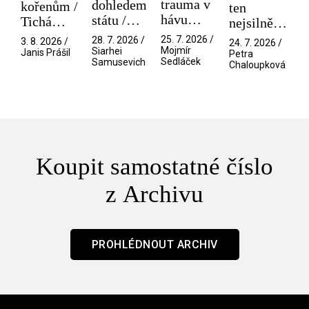
trauma v
dohledem
kořenům /
ten
hávu
státu /
Tichá
nejsilnější
spektáklu
Pramen
přítelkyně
/ V nitru
25. 7. 2026 /
28. 7. 2026 /
3. 8. 2026 /
24. 7. 2026 /
/ Odyssea
Mojmír
Siarhei
manosféry
Janis Prášil
Petra
Sedláček
Samusevich
Chaloupková
Koupit samostatné číslo
z Archivu
PROHLÉDNOUT ARCHIV