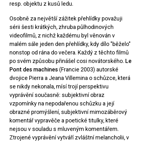
resp. objektu z kusů ledu.
Osobně za největší zážitek přehlídky považuji
sérii šesti krátkých, zhruba půlhodinových
videofilmů, z nichž každému byl věnován v
malém sále jeden den přehlídky, kdy dílo "běželo"
nonstop od rána do večera. Každý z těchto filmů
po svém způsobu přinášel cosi novátorského.
Le
Pont des machines
(Francie 2003) autorské
dvojice Pierra a Jeana Villemina o schůzce, která
se nikdy nekonala, mísí trojí perspektivu
vyprávění současně: subjektivní obraz
vzpomínky na nepodařenou schůzku a její
obrazné promýšlení, subjektivní mimozáběrový
komentář vypravěče a poetické titulky, které
nejsou v souladu s mluveným komentářem.
Ztrojené vyprávění vytváří zvláštní melancholii, v