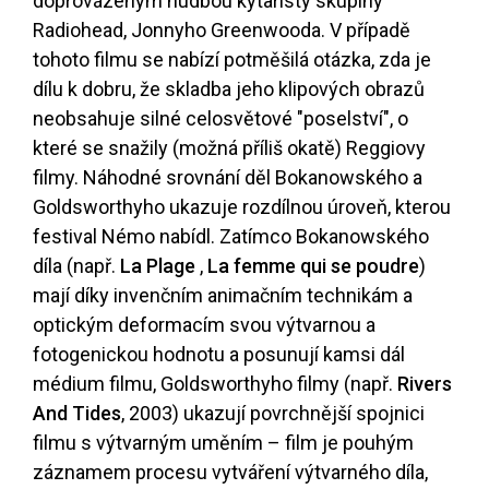
doprovázeným hudbou kytaristy skupiny
Radiohead, Jonnyho Greenwooda. V případě
tohoto filmu se nabízí potměšilá otázka, zda je
dílu k dobru, že skladba jeho klipových obrazů
neobsahuje silné celosvětové "poselství", o
které se snažily (možná příliš okatě) Reggiovy
filmy. Náhodné srovnání děl Bokanowského a
Goldsworthyho ukazuje rozdílnou úroveň, kterou
festival Némo nabídl. Zatímco Bokanowského
díla (např.
La Plage
,
La femme qui se poudre
)
mají díky invenčním animačním technikám a
optickým deformacím svou výtvarnou a
fotogenickou hodnotu a posunují kamsi dál
médium filmu, Goldsworthyho filmy (např.
Rivers
And Tides
, 2003) ukazují povrchnější spojnici
filmu s výtvarným uměním – film je pouhým
záznamem procesu vytváření výtvarného díla,