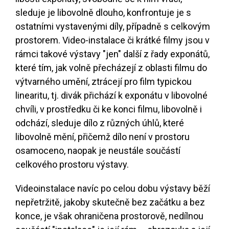
sleduje je libovolně dlouho, konfrontuje je s
ostatními vystavenými díly, případně s celkovým
prostorem. Video-instalace či krátké filmy jsou v
rámci takové výstavy "jen" další z řady exponátů,
které tím, jak volně přecházejí z oblasti filmu do
výtvarného umění, ztrácejí pro film typickou
linearitu, tj. divák přichází k exponátu v libovolné
chvíli, v prostředku či ke konci filmu, libovolně i
odchází, sleduje dílo z různých úhlů, které
libovolně mění, přičemž dílo není v prostoru
osamoceno, naopak je neustále součástí
celkového prostoru výstavy.
Videoinstalace navíc po celou dobu výstavy běží
nepřetržitě, jakoby skutečně bez začátku a bez
konce, je však ohraničena prostorově, nedílnou