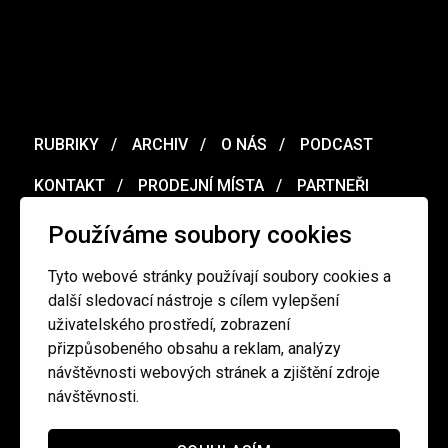
RUBRIKY
ARCHIV
O NÁS
PODCAST
KONTAKT
PRODEJNÍ MÍSTA
PARTNEŘI
MERCH
VOUCHER
Používáme soubory cookies
Tyto webové stránky používají soubory cookies a
Ochrana osobních údajů
/
Obchodní podmínky
další sledovací nástroje s cílem vylepšení
uživatelského prostředí, zobrazení
přizpůsobeného obsahu a reklam, analýzy
redakce@cinepur.cz
návštěvnosti webových stránek a zjištění zdroje
návštěvnosti.