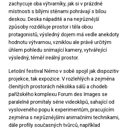
zachycuje oba výtvarníky, jak si v prázdné
místnosti s bílými stěnami pohrávají s bílou
deskou. Deska nápaditě a na nejrůznější
způsoby rozděluje prostor i těla obou
protagonistů, výsledný dojem má vedle anekdoty
hodnotu výtvarnou, vzniklou ale právě určitým
úhlem pohledu snímající kamery, vytvářející
výsledný, téměř ireálný prostor.
Letošní festival Némo v sobě spojil jak dispozitiv
projekce, tak expozice. V rozlehlých a zejména
členitých prostorách několika sálů a chodeb
pařížského komplexu Forum des Images se
paralelně promítaly série videoklipů, sahající od
vysloveného popu k experimentům, pracujícím
zejména s nejrůznějšími animačními technikami,
dále profily současných tvůrců, například