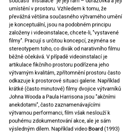
součástí "instalace" je její rám – obrazovka a její
umístění v prostoru. Vzhledem k tomu, že
převážná většina současného výtvarného umění
je konceptuální, jsou na podobném principu
založeny i videoinstalace, chcete-li, "vystavené
filmy". Pracují s určitou koncepcí, zejména se
stereotypem toho, co divák od narativního filmu
běžně očekává. V případě videoinstalací je
artikulace fikčního prostoru podřízena jeho
výtvarným kvalitám, zpřítomnění prostoru často
odkazuje k prostorové situaci galerie. Například
krátké (často minutové) filmy dvojice výtvarníků
Johna Wooda a Paula Harrisona jsou "akčními
anekdotami", často zaznamenávajícími
výtvarnou performanci, film však neslouží k
pouhému zdokumentování akce, ale je sám
výsledným dílem. Například video
Board
(1993)