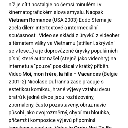
níž je cítit nostalgie po čemsi minulém i v
kinematografickém slova smyslu. Naopak
Vietnam Romance
(USA 2003) Eddo Sterna je
zcela dílem intertextové a intermediální
současnosti. Video se skládá z úryvků z videoher
s tématem války ve Vietnamu (střílení, skrývání
se v lese...) a je doprovázené úryvky populárních
písní, které autor našel (stejně jako videohry) na
internetu a "pouze" poskládal v krátký příběh.
Video
Moi, mon frére, la fille – Vacances
(Belgie
2001-2) Nicolase Dufranna zase pracuje s
estetikou komiksu, hrané výjevy vztahu dvou
bratrů k jedné dívce jsou rozfázovány,
zpomaleny, často pozastaveny, obraz navíc
působí jako dvojrozměrný, chybí mu hloubka,
přičemž i kompozice výjevů připomíná
komiksové obrázky. Video
In Order Not To Be