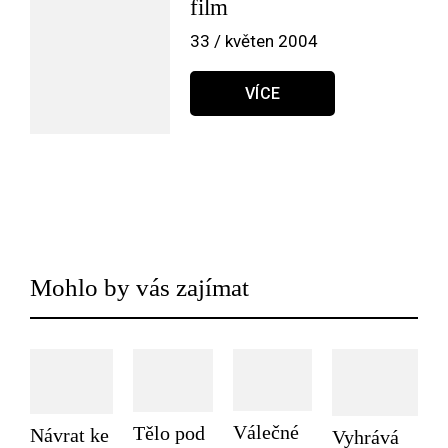
film
33 / květen 2004
VÍCE
Mohlo by vás zajímat
Válečné
Tělo pod
Návrat ke
Vyhrává