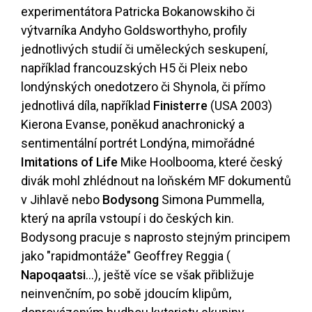
experimentátora Patricka Bokanowskiho či
výtvarníka Andyho Goldsworthyho, profily
jednotlivých studií či uměleckých seskupení,
například francouzských H5 či Pleix nebo
londýnských onedotzero či Shynola, či přímo
jednotlivá díla, například
Finisterre
(USA 2003)
Kierona Evanse, poněkud anachronický a
sentimentální portrét Londýna, mimořádné
Imitations of Life
Mike Hoolbooma, které český
divák mohl zhlédnout na loňském MF dokumentů
v Jihlavě nebo
Bodysong
Simona Pummella,
který na apríla vstoupí i do českých kin.
Bodysong pracuje s naprosto stejným principem
jako "rapidmontáže" Geoffrey Reggia (
Napoqaatsi
...), ještě více se však přibližuje
neinvenčním, po sobě jdoucím klipům,