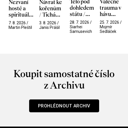
Tělo pod
Válečné
Nezvaní
Návrat ke
dohledem
trauma v
hosté a
kořenům
státu /
hávu
spirituální
/ Tichá
Pramen
spektáklu
narušitelé
přítelkyně
28. 7. 2026 /
25. 7. 2026 /
7. 8. 2026 /
3. 8. 2026 /
/ Odyssea
z vesmíru
Siarhei
Mojmír
Martin Pleštil
Janis Prášil
Samusevich
Sedláček
/ Mouchy
Koupit samostatné číslo
z Archivu
PROHLÉDNOUT ARCHIV