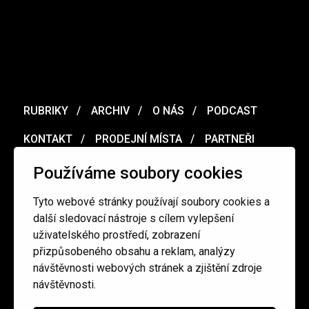
RUBRIKY
ARCHIV
O NÁS
PODCAST
KONTAKT
PRODEJNÍ MÍSTA
PARTNEŘI
MERCH
VOUCHER
Používáme soubory cookies
Tyto webové stránky používají soubory cookies a
Ochrana osobních údajů
/
Obchodní podmínky
další sledovací nástroje s cílem vylepšení
uživatelského prostředí, zobrazení
přizpůsobeného obsahu a reklam, analýzy
redakce@cinepur.cz
návštěvnosti webových stránek a zjištění zdroje
návštěvnosti.