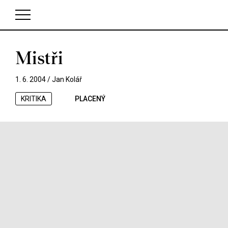
Mistři
V košíku zatím nemáte žádné položky.
1. 6. 2004 /
Jan Kolář
KRITIKA
PLACENÝ