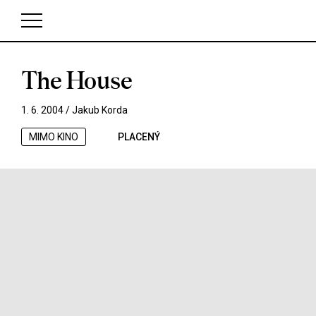
The House
V košíku zatím nemáte žádné položky.
1. 6. 2004 /
Jakub Korda
MIMO KINO
PLACENÝ