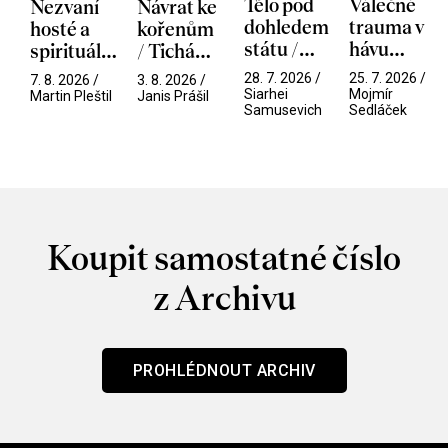
Tělo pod
Válečné
Nezvaní
Návrat ke
dohledem
trauma v
hosté a
kořenům
státu /
hávu
spirituální
/ Tichá
Pramen
spektáklu
narušitelé
přítelkyně
28. 7. 2026 /
25. 7. 2026 /
7. 8. 2026 /
3. 8. 2026 /
/ Odyssea
z vesmíru
Siarhei
Mojmír
Martin Pleštil
Janis Prášil
Samusevich
Sedláček
/ Mouchy
Koupit samostatné číslo
z Archivu
PROHLÉDNOUT ARCHIV