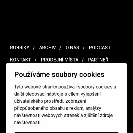
RUBRIKY
ARCHIV
O NÁS
PODCAST
KONTAKT
PRODEJNÍ MÍSTA
PARTNEŘI
MERCH
VOUCHER
Používáme soubory cookies
Tyto webové stránky používají soubory cookies a
Ochrana osobních údajů
/
Obchodní podmínky
další sledovací nástroje s cílem vylepšení
uživatelského prostředí, zobrazení
přizpůsobeného obsahu a reklam, analýzy
redakce@cinepur.cz
návštěvnosti webových stránek a zjištění zdroje
návštěvnosti.